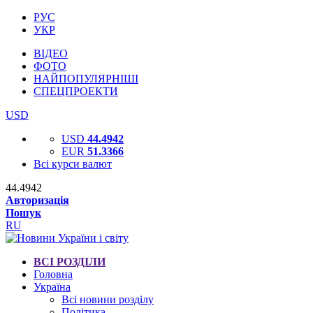
РУС
УКР
ВІДЕО
ФОТО
НАЙПОПУЛЯРНІШІ
СПЕЦПРОЕКТИ
USD
USD
44.4942
EUR
51.3366
Всі курси валют
44.4942
Авторизація
Пошук
RU
ВСІ РОЗДІЛИ
Головна
Україна
Всі новини розділу
Політика