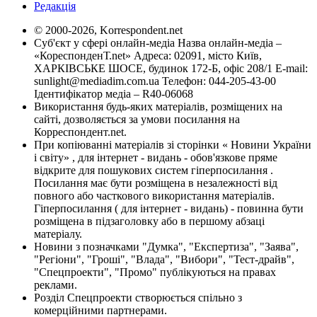
Редакція
© 2000-2026, Korrespondent.net
Суб'єкт у сфері онлайн-медіа Назва онлайн-медіа –
«КореспонденТ.net» Адреса: 02091, місто Київ,
ХАРКІВСЬКЕ ШОСЕ, будинок 172-Б, офіс 208/1 E-mail:
sunlight@mediadim.com.ua
Телефон: 044-205-43-00
Ідентифікатор медіа – R40-06068
Використання будь-яких матеріалів, розміщених на
сайті, дозволяється за умови посилання на
Корреспондент.net.
При копіюванні матеріалів зі сторінки « Новини України
і світу» , для інтернет - видань - обов'язкове пряме
відкрите для пошукових систем гіперпосилання .
Посилання має бути розміщена в незалежності від
повного або часткового використання матеріалів.
Гіперпосилання ( для інтернет - видань) - повинна бути
розміщена в підзаголовку або в першому абзаці
матеріалу.
Новини з позначками "Думка", "Експертиза", "Заява",
"Регіони", "Гроші", "Влада", "Вибори", "Тест-драйв",
"Спецпроекти", "Промо" публікуються на правах
реклами.
Розділ Спецпроекти створюється спільно з
комерційними партнерами.