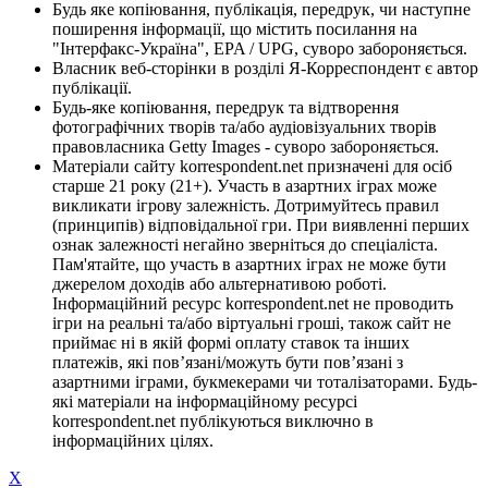
Будь яке копіювання, публікація, передрук, чи наступне
поширення інформації, що містить посилання на
"Інтерфакс-Україна", EPA / UPG, суворо забороняється.
Власник веб-сторінки в розділі Я-Корреспондент є автор
публікації.
Будь-яке копіювання, передрук та відтворення
фотографічних творів та/або аудіовізуальних творів
правовласника Getty Images - суворо забороняється.
Матеріали сайту korrespondent.net призначені для осіб
старше 21 року (21+). Участь в азартних іграх може
викликати ігрову залежність. Дотримуйтесь правил
(принципів) відповідальної гри. При виявленні перших
ознак залежності негайно зверніться до спеціаліста.
Пам'ятайте, що участь в азартних іграх не може бути
джерелом доходів або альтернативою роботі.
Інформаційний ресурс korrespondent.net не проводить
ігри на реальні та/або віртуальні гроші, також сайт не
приймає ні в якій формі оплату ставок та інших
платежів, які пов’язані/можуть бути пов’язані з
азартними іграми, букмекерами чи тоталізаторами. Будь-
які матеріали на інформаційному ресурсі
korrespondent.net публікуються виключно в
інформаційних цілях.
X