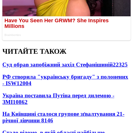
ЧИТАЙТЕ ТАКОЖ
Суд обрав запобіжний захід Стефанішиній
22325
РФ створила "українську бригаду" з полонених
- ISW
12004
Україна поставила Путіна перед дилемою -
ЗМІ
10862
На Київщині сталося групове зґвалтування 21-
річної дівчини
8146
Стало відомо, в якій області найбільше