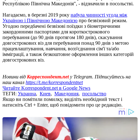
Республікою Північна Македонія", - відзначили в посольстві.
Нагадаємо, в березні 2019 року
набула чинності угода між
Україною і Північною Македонією
про безвізовий режим.
Угодою передбачені безвізові поїздки з біометричними
закордонними паспортами для короткострокового
перебування (до 90 днів протягом 180 днів), скасування
довгострокових віз для перебування понад 90 днів з метою
працевлаштування, навчання, возз'єднання сім'ї та/або
імміграції, а також безкоштовне оформлення інших категорій
довгострокових віз.
Новини від
Корреспондент.net
у Telegram. Підписуйтесь на
наш канал
https://t.me/korrespondentnet
Читайте Korrespondent.net в Google News
ТЕГИ:
Украина
,
Киев
,
Македония
,
посольство
Якщо ви помітили помилку, виділіть необхідний текст і
натисніть Ctrl + Enter, щоб повідомити про це редакцію.