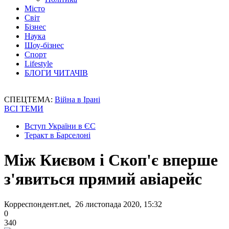
Місто
Світ
Бізнес
Наука
Шоу-бізнес
Спорт
Lifestyle
БЛОГИ ЧИТАЧІВ
СПЕЦТЕМА:
Війна в Ірані
ВСІ ТЕМИ
Вступ України в ЄС
Теракт в Барселоні
Між Києвом і Скоп'є вперше
з'явиться прямий авіарейс
Корреспондент.net, 26 листопада 2020, 15:32
0
340