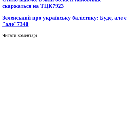
скаржаться на ТЦК
7923
Зеленський про українську балістику: Буде, але є
"але"
7340
Читати коментарі