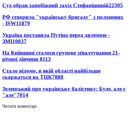
Суд обрав запобіжний захід Стефанішиній
22305
РФ створила "українську бригаду" з полонених
- ISW
11879
Україна поставила Путіна перед дилемою -
ЗМІ
10837
На Київщині сталося групове зґвалтування 21-
річної дівчини
8113
Стало відомо, в якій області найбільше
скаржаться на ТЦК
7888
Зеленський про українську балістику: Буде, але є
"але"
7014
Читати коментарі