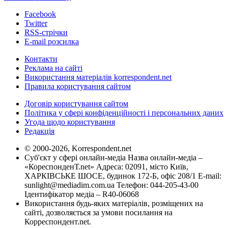
Facebook
Twitter
RSS-стрічки
E-mail розсилка
Контакти
Реклама на сайті
Використання матеріалів korrespondent.net
Правила користування сайтом
Договір користування сайтом
Політика у сфері конфіденційності і персональних даних
Угода щодо користування
Редакція
© 2000-2026, Korrespondent.net
Суб'єкт у сфері онлайн-медіа Назва онлайн-медіа –
«КореспонденТ.net» Адреса: 02091, місто Київ,
ХАРКІВСЬКЕ ШОСЕ, будинок 172-Б, офіс 208/1 E-mail:
sunlight@mediadim.com.ua
Телефон: 044-205-43-00
Ідентифікатор медіа – R40-06068
Використання будь-яких матеріалів, розміщених на
сайті, дозволяється за умови посилання на
Корреспондент.net.