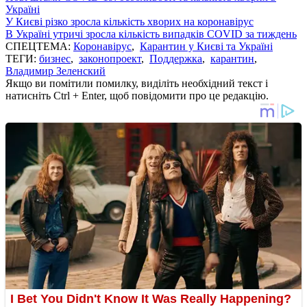
Україні
У Києві різко зросла кількість хворих на коронавірус
В Україні утричі зросла кількість випадків COVID за тиждень
СПЕЦТЕМА:
Коронавірус
,
Карантин у Києві та Україні
ТЕГИ:
бизнес
,
законопроект
,
Поддержка
,
карантин
,
Владимир Зеленский
Якщо ви помітили помилку, виділіть необхідний текст і
натисніть Ctrl + Enter, щоб повідомити про це редакцію.