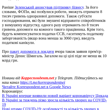
Раніше
Зеленський анонсував підтримку бізнесу
. За його
словами, ФОПи, які позбулися роботи, зможуть отримати 8
тисяч гривень одноразової допомоги. Також суб'єкти
господарювання, які були змушені відправити співробітників
у вимушену відпустку, одного разу отримають по 8 тисяч
гривень допомоги на кожного такого працівника. Крім того,
будуть компенсуватися податки ЄСВ, гаситимуть податкову
заборгованість (якщо вона менша за 3060 грн), введуть
податкові канікули.
Про
пакет допомоги в локдаун
вчора також заявив прем'єр-
міністр Денис Шмигаль. Загалом на ці цілі піде не менш як 10
млрд грн.
Новини від
Корреспондент.net
у Telegram. Підписуйтесь на
наш канал
https://t.me/korrespondentnet
Читайте Korrespondent.net в Google News
Коронавірус
В Україні вперше виявили новий варіант коронавірусу Цикада
В Україні за тиждень різко зросла кількість хворих на COVID-
19
Нові штами COVID-19: особливості та кількість хворих в