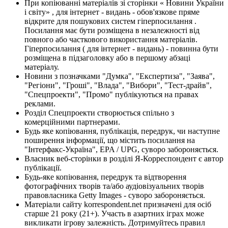
При копіюванні матеріалів зі сторінки « Новини України
і світу» , для інтернет - видань - обов'язкове пряме
відкрите для пошукових систем гіперпосилання .
Посилання має бути розміщена в незалежності від
повного або часткового використання матеріалів.
Гіперпосилання ( для інтернет - видань) - повинна бути
розміщена в підзаголовку або в першому абзаці
матеріалу.
Новини з позначками "Думка", "Експертиза", "Заява",
"Регіони", "Гроші", "Влада", "Вибори", "Тест-драйв",
"Спецпроекти", "Промо" публікуються на правах
реклами.
Розділ Спецпроекти створюється спільно з
комерційними партнерами.
Будь яке копіювання, публікація, передрук, чи наступне
поширення інформації, що містить посилання на
"Інтерфакс-Україна", EPA / UPG, суворо забороняється.
Власник веб-сторінки в розділі Я-Корреспондент є автор
публікації.
Будь-яке копіювання, передрук та відтворення
фотографічних творів та/або аудіовізуальних творів
правовласника Getty Images - суворо забороняється.
Матеріали сайту korrespondent.net призначені для осіб
старше 21 року (21+). Участь в азартних іграх може
викликати ігрову залежність. Дотримуйтесь правил