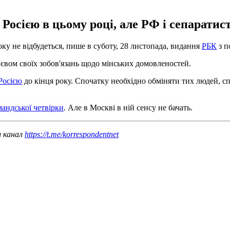
з Росією в цьому році, але РФ і сепарати
оку не відбудеться, пише в суботу, 28 листопада, видання
РБК
з п
иєвом своїх зобов'язань щодо мінських домовленостей.
 Росією
до кінця року. Спочатку необхідно обміняти тих людей, спи
мандської четвірки
. Але в Москві в ній сенсу не бачать.
ш канал
https://t.me/korrespondentnet