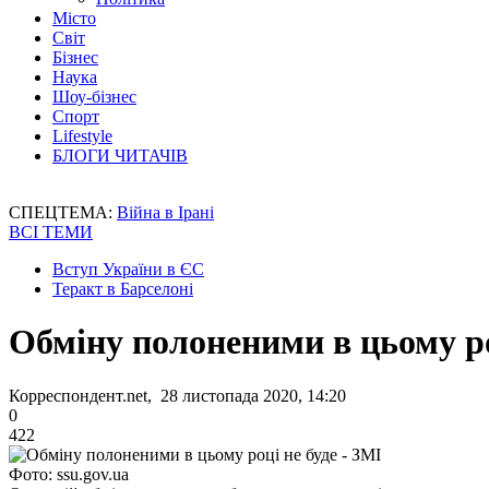
Місто
Світ
Бізнес
Наука
Шоу-бізнес
Спорт
Lifestyle
БЛОГИ ЧИТАЧІВ
СПЕЦТЕМА:
Війна в Ірані
ВСІ ТЕМИ
Вступ України в ЄС
Теракт в Барселоні
Обміну полоненими в цьому ро
Корреспондент.net, 28 листопада 2020, 14:20
0
422
Фото: ssu.gov.ua