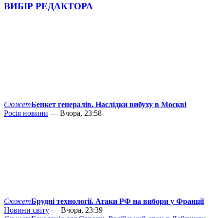
ВИБІР РЕДАКТОРА
Сюжет
Бенкет генералів. Наслідки вибуху в Москві
Росія новини
— Вчора, 23:58
Сюжет
Брудні технології. Атаки РФ на вибори у Франції
Новини світу
— Вчора, 23:39