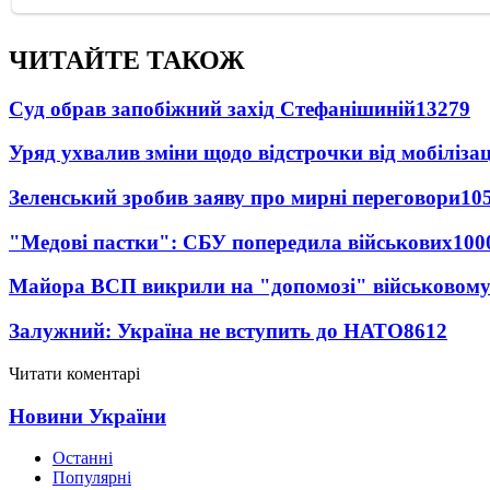
ЧИТАЙТЕ ТАКОЖ
Суд обрав запобіжний захід Стефанішиній
13279
Уряд ухвалив зміни щодо відстрочки від мобілізац
Зеленський зробив заяву про мирні переговори
10
"Медові пастки": СБУ попередила військових
100
Майора ВСП викрили на "допомозі" військовому
Залужний: Україна не вступить до НАТО
8612
Читати коментарі
Новини України
Останні
Популярні