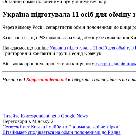
Останній обмін полоненими був у минулому році
Україна підготувала 11 осіб для обміну 
Через відмову Росії і сепаратистів обмін полоненими до кінця р
Зазначається, що РФ відмовляється від обміну без виконання К
Нагадаємо, що раніше
Україна підготувала 11 осіб для обміну з
Тристоронній контактній групі Леонід Кравчук.
Він також пропонує провести до кінця року
зустріч лідерів нор
Новини від
Корреспондент.net
в Telegram. Підписуйтесь на на
Читайте Korrespondent.net в Google News
Переговори в Мінську-2
Сюжет
Лист Козака і майбутнє "нормандської четвірки"
Штайнмаєр сподівається на обмін полоненими до Різдва