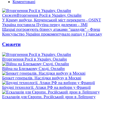
Коментовані
Сюжет
Вторгнення Росії в Україну. Онлайн
У Криму вибухи, Керченський міст перекрито - OSINT
Україна поставила Путіна перед дилемою - ЗМІ
Шахраї погрожують бізнесу атаками "шахедів" - Флеш
Консульство України прокоментувало напад у Гданську
Сюжети
Вторгнення Росії в Україну. Онлайн
Війна на Близькому Сході. Онлайн
Бенкет генералів. Наслідки вибуху в Москві
Брудні технології. Атаки РФ на вибори у Франції
Ескалація для Європи. Російський дрон в Лейпцигу