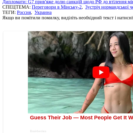
Дипломати: G7 прив'яже долю санкцій щодо РФ до втілення мі
СПЕЦТЕМА:
Переговори в Мінську-2
,
Зустріч нормандської ч
ТЕГИ:
Россия
,
Украина
Якщо ви помітили помилку, виділіть необхідний текст і натисніт