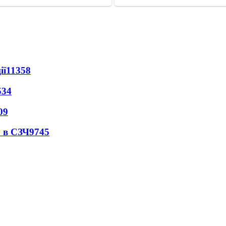
ії
11358
534
09
 в СЗЧ
9745