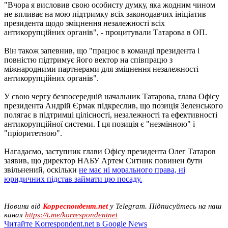
"Вчора я висловив свою особисту думку, яка жодним чином
не впливає на мою підтримку всіх законодавчих ініціатив
президента щодо зміцнення незалежності всіх
антикорупційних органів", - процитували Татарова в ОП.
Він також запевнив, що "працює в команді президента і
повністю підтримує його вектор на співпрацю з
міжнародними партнерами для зміцнення незалежності
антикорупційних органів".
У свою чергу безпосередній начальник Татарова, глава Офісу
президента Андрій Єрмак підкреслив, що позиція Зеленського
полягає в підтримці цілісності, незалежності та ефективності
антикорупційної системи. І ця позиція є "незмінною" і
"пріоритетною".
Нагадаємо, заступник глави Офісу президента Олег Татаров
заявив, що директор НАБУ Артем Ситник повинен бути
звільнений, оскільки
не має ні морального права, ні
юридичних підстав займати цю посаду.
Новини від
Корреспондент.net
у Telegram. Підписуйтесь на наш
канал
https://t.me/korrespondentnet
Читайте Korrespondent.net в Google News