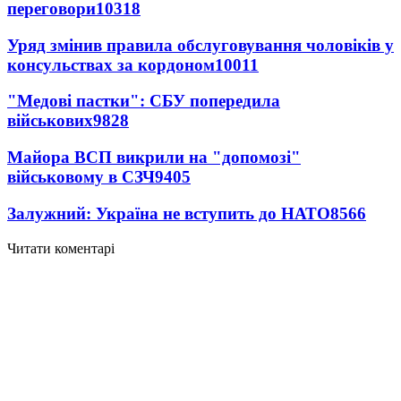
переговори
10318
Уряд змінив правила обслуговування чоловіків у
консульствах за кордоном
10011
"Медові пастки": СБУ попередила
військових
9828
Майора ВСП викрили на "допомозі"
військовому в СЗЧ
9405
Залужний: Україна не вступить до НАТО
8566
Читати коментарі