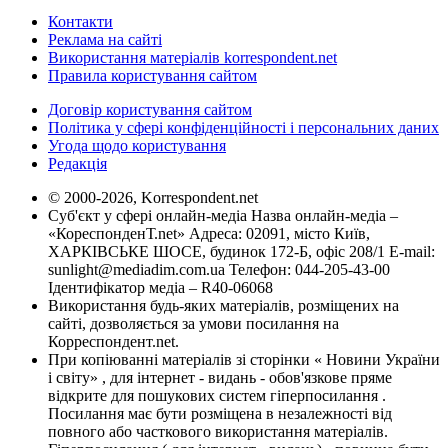
Контакти
Реклама на сайті
Використання матеріалів korrespondent.net
Правила користування сайтом
Договір користування сайтом
Політика у сфері конфіденційності і персональних даних
Угода щодо користування
Редакція
© 2000-2026, Korrespondent.net
Суб'єкт у сфері онлайн-медіа Назва онлайн-медіа –
«КореспонденТ.net» Адреса: 02091, місто Київ,
ХАРКІВСЬКЕ ШОСЕ, будинок 172-Б, офіс 208/1 E-mail:
sunlight@mediadim.com.ua
Телефон: 044-205-43-00
Ідентифікатор медіа – R40-06068
Використання будь-яких матеріалів, розміщених на
сайті, дозволяється за умови посилання на
Корреспондент.net.
При копіюванні матеріалів зі сторінки « Новини України
і світу» , для інтернет - видань - обов'язкове пряме
відкрите для пошукових систем гіперпосилання .
Посилання має бути розміщена в незалежності від
повного або часткового використання матеріалів.