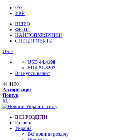
РУС
УКР
ВІДЕО
ФОТО
НАЙПОПУЛЯРНІШІ
СПЕЦПРОЕКТИ
USD
USD
44.4190
EUR
51.3207
Всі курси валют
44.4190
Авторизація
Пошук
RU
ВСІ РОЗДІЛИ
Головна
Україна
Всі новини розділу
Політика