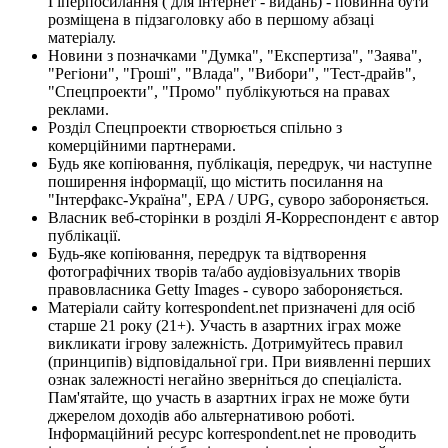
Гіперпосилання ( для інтернет - видань) - повинна бути
розміщена в підзаголовку або в першому абзаці
матеріалу.
Новини з позначками "Думка", "Експертиза", "Заява",
"Регіони", "Гроші", "Влада", "Вибори", "Тест-драйв",
"Спецпроекти", "Промо" публікуються на правах
реклами.
Розділ Спецпроекти створюється спільно з
комерційними партнерами.
Будь яке копіювання, публікація, передрук, чи наступне
поширення інформації, що містить посилання на
"Інтерфакс-Україна", EPA / UPG, суворо забороняється.
Власник веб-сторінки в розділі Я-Корреспондент є автор
публікації.
Будь-яке копіювання, передрук та відтворення
фотографічних творів та/або аудіовізуальних творів
правовласника Getty Images - суворо забороняється.
Матеріали сайту korrespondent.net призначені для осіб
старше 21 року (21+). Участь в азартних іграх може
викликати ігрову залежність. Дотримуйтесь правил
(принципів) відповідальної гри. При виявленні перших
ознак залежності негайно зверніться до спеціаліста.
Пам'ятайте, що участь в азартних іграх не може бути
джерелом доходів або альтернативою роботі.
Інформаційний ресурс korrespondent.net не проводить