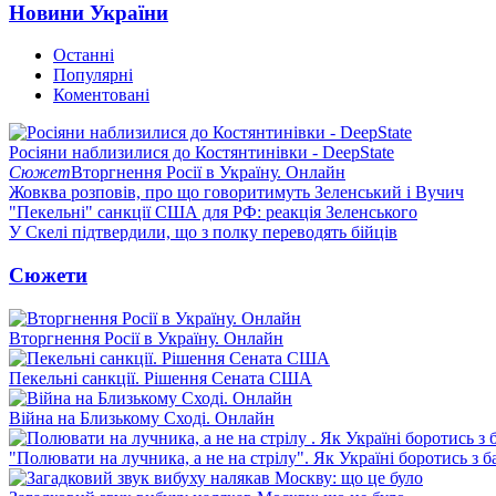
Новини України
Останні
Популярні
Коментовані
Росіяни наблизилися до Костянтинівки - DeepState
Сюжет
Вторгнення Росії в Україну. Онлайн
Жовква розповів, про що говоритимуть Зеленський і Вучич
"Пекельні" санкції США для РФ: реакція Зеленського
У Скелі підтвердили, що з полку переводять бійців
Сюжети
Вторгнення Росії в Україну. Онлайн
Пекельні санкції. Рішення Сената США
Війна на Близькому Сході. Онлайн
"Полювати на лучника, а не на стрілу". Як Україні боротись з 