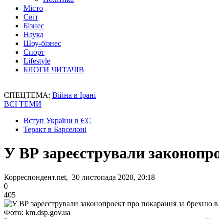
Місто
Світ
Бізнес
Наука
Шоу-бізнес
Спорт
Lifestyle
БЛОГИ ЧИТАЧІВ
СПЕЦТЕМА:
Війна в Ірані
ВСІ ТЕМИ
Вступ України в ЄС
Теракт в Барселоні
У ВР зареєстрували законопро
Корреспондент.net, 30 листопада 2020, 20:18
0
405
Фото: km.dsp.gov.ua