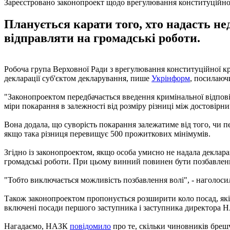
Зареєстровано законопроект щодо врегулювання конституційно
Планується карати того, хто надасть не
відправляти на громадські роботи.
Робоча група Верховної Ради з врегулювання конституційної кри
декларації суб'єктом декларування, пише
Укрінформ
, посилаюч
"Законопроектом передбачається введення кримінальної відпові
міри покарання в залежності від розміру різниці між достовірн
Вона додала, що суворість покарання залежатиме від того, чи п
якщо така різниця перевищує 500 прожиткових мінімумів.
Згідно із законопроектом, якщо особа умисно не надала деклар
громадські роботи. При цьому винний повинен бути позбавлений
"Тобто виключається можливість позбавлення волі", - наголоси
Також законопроектом пропонується розширити коло посад, які 
включені посади першого заступника і заступника директора НА
Нагадаємо, НАЗК
повідомило
про те, скільки чиновників брешу