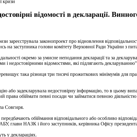
ї кризи
достовірні відомості в декларації. Винно
зи зареєструвала законопроект про відновлення відповідальності
ись на заступника голови комітету Верховної Ради України з пи
дальності окремо за умисне неподання декларації та за декларув
ими і недостовірними відомостями, які підлягають декларуванню",
еревищує така різниця три тисячі прожиткових мінімумів для пра
ацію або задекларувала недостовірну інформацію, то в цьому ви
 права обіймати певні посади чи займатися певною діяльністю н
ла Совгиря.
передбачають обіймання відповідального або особливо відповідал
БУ, глави НАЗК і його заступників, керівника Офісу президента
ть у деклараціях.