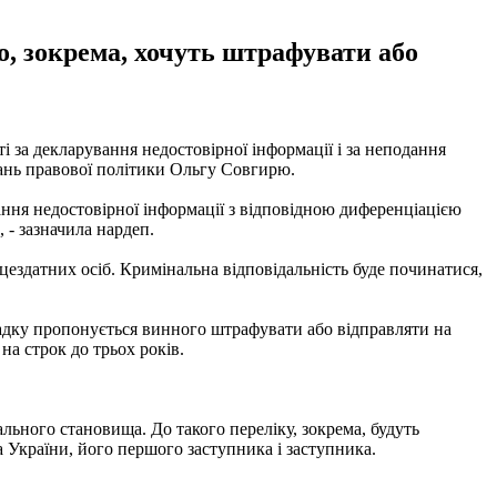
го, зокрема, хочуть штрафувати або
 за декларування недостовірної інформації і за неподання
тань правової політики Ольгу Совгирю.
ання недостовірної інформації з відповідною диференціацією
 - зазначила нардеп.
цездатних осіб. Кримінальна відповідальність буде починатися,
падку пропонується винного штрафувати або відправляти на
а строк до трьох років.
ьного становища. До такого переліку, зокрема, будуть
 України, його першого заступника і заступника.