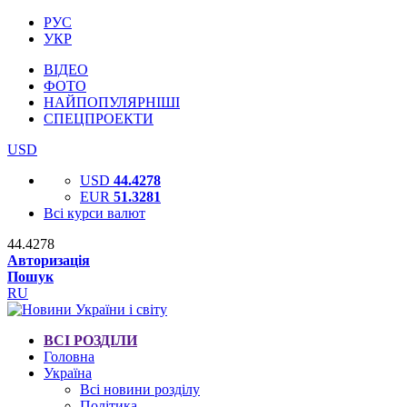
РУС
УКР
ВІДЕО
ФОТО
НАЙПОПУЛЯРНІШІ
СПЕЦПРОЕКТИ
USD
USD
44.4278
EUR
51.3281
Всі курси валют
44.4278
Авторизація
Пошук
RU
ВСІ РОЗДІЛИ
Головна
Україна
Всі новини розділу
Політика