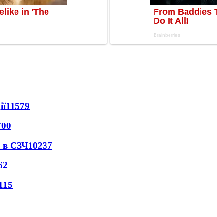
ії
11579
700
 в СЗЧ
10237
62
115