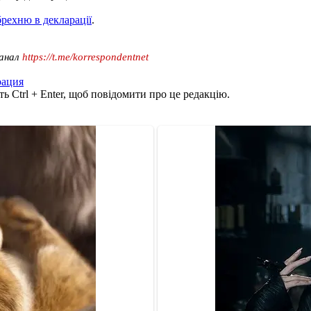
брехню в декларації
.
канал
https://t.me/korrespondentnet
рация
ь Ctrl + Enter, щоб повідомити про це редакцію.