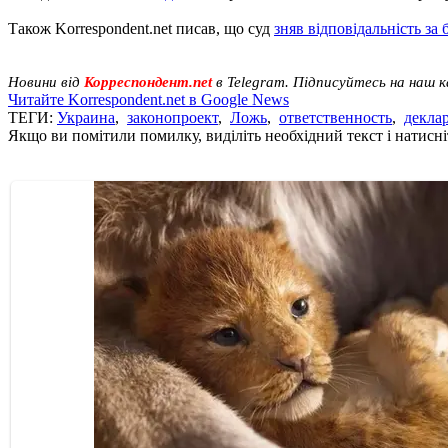
Також Korrespondent.net писав, що суд
зняв відповідальність за 
Новини від
Корреспондент.net
в Telegram. Підписуйтесь на наш 
Читайте Korrespondent.net в Google News
ТЕГИ:
Украина
,
законопроект
,
Ложь
,
ответственность
,
декла
Якщо ви помітили помилку, виділіть необхідний текст і натисніт