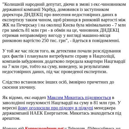
"Колишній народний депутат, діючи в змові з екс-чиновником
державної компанії Укрбуд, домовився із заступником
директора ДНДЕКЦ про внесення недостовірних даних в
експертизу таким чином, щоб різниця в ринковій вартості між
ЖК на Печерську і на околиці Києва була мінімальною - 7 млн
​​грн замість 81 млн грн - в обмін на це, чиновник ДНДЕКЦ
отримав неправомірну вигоду у вигляді машино-місця
ринковою вартістю 250 тис. грн", - йдеться в повідомленні.
У той же час після того, як детективи почали розслідування
цих фактів і планували витребувати справу в Нацполіції,
компанія-забудовник додатково передала квартири Нацгвардії
на 7 млн ​​грн, тобто на суму, виведену, за результатами
недостовірних даних, під час проведеної експертизи.
Слідство встановлює інших осіб, імовірно причетних до
скоєння злочину.
Як відомо, екс-нардеп
Максим Микитась підозрюється
в
заволодінні нерухомості Нацгвардії на суму в 81 млн грн. У
вересні
йому оголосили про підозру в підкупі
менеджера
держкомпанії НАЕК Енергоатом. Микитась знаходиться під
арештом.
Новини від
Корреспондент.net
у Telegram. Підписуйтесь на