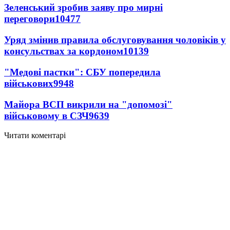
Зеленський зробив заяву про мирні
переговори
10477
Уряд змінив правила обслуговування чоловіків у
консульствах за кордоном
10139
"Медові пастки": СБУ попередила
військових
9948
Майора ВСП викрили на "допомозі"
військовому в СЗЧ
9639
Читати коментарі