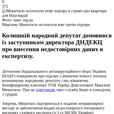
0
372
Фото: antac.org.ua
Максиму Микитасю оголосили вже третю підозру
Колишній народний депутат домовився
із заступником директора ДНДЕКЦ
про внесення недостовірних даних в
експертизу.
Детективи Національного антикорупційного бюро України
(НАБУ) повідомили про підозру у вчиненні нового злочину
колишньому народному депутату і екс-кінцевому
бенефіціарному власнику ТОВ Укрбуд Девелопмент Максиму
Микитасю. Про це
повідомляє
прес-служба Бюро в понеділок,
1 грудня.
Зокрема, Микитась підозрюється в наданні неправомірної
вигоди за забезпечення видачі недостовірного письмового
висновку судового експерта (ч.3 ст.369 КК України).