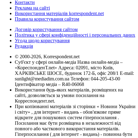
Контакти
Реклама на сайті
Використання матеріалів korrespondent.net
Правила користування сайтом
Договір користування сайтом
Політика у сфері конфіденційності і персональних даних
Угода щодо користування
Редакція
© 2000-2026, Korrespondent.net
Суб'єкт у сфері онлайн-медіа Назва онлайн-медіа –
«КореспонденТ.net» Адреса: 02091, місто Київ,
ХАРКІВСЬКЕ ШОСЕ, будинок 172-Б, офіс 208/1 E-mail:
sunlight@mediadim.com.ua
Телефон: 044-205-43-00
Ідентифікатор медіа – R40-06068
Використання будь-яких матеріалів, розміщених на
сайті, дозволяється за умови посилання на
Корреспондент.net.
При копіюванні матеріалів зі сторінки « Новини України
і світу» , для інтернет - видань - обов'язкове пряме
відкрите для пошукових систем гіперпосилання .
Посилання має бути розміщена в незалежності від
повного або часткового використання матеріалів.
Гіперпосилання ( для інтернет - видань) - повинна бути