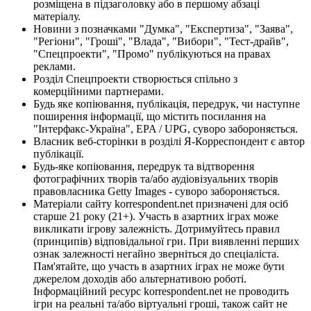
розміщена в підзаголовку або в першому абзаці
матеріалу.
Новини з позначками "Думка", "Експертиза", "Заява",
"Регіони", "Гроші", "Влада", "Вибори", "Тест-драйв",
"Спецпроекти", "Промо" публікуються на правах
реклами.
Розділ Спецпроекти створюється спільно з
комерційними партнерами.
Будь яке копіювання, публікація, передрук, чи наступне
поширення інформації, що містить посилання на
"Інтерфакс-Україна", EPA / UPG, суворо забороняється.
Власник веб-сторінки в розділі Я-Корреспондент є автор
публікації.
Будь-яке копіювання, передрук та відтворення
фотографічних творів та/або аудіовізуальних творів
правовласника Getty Images - суворо забороняється.
Матеріали сайту korrespondent.net призначені для осіб
старше 21 року (21+). Участь в азартних іграх може
викликати ігрову залежність. Дотримуйтесь правил
(принципів) відповідальної гри. При виявленні перших
ознак залежності негайно зверніться до спеціаліста.
Пам'ятайте, що участь в азартних іграх не може бути
джерелом доходів або альтернативою роботі.
Інформаційний ресурс korrespondent.net не проводить
ігри на реальні та/або віртуальні гроші, також сайт не