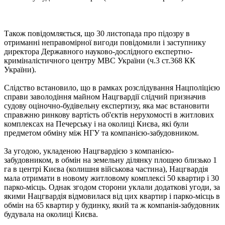
Також повідомляється, що 30 листопада про підозру в
отриманні неправомірної вигоди повідомили і заступнику
директора Державного науково-дослідного експертно-
криміналістичного центру МВС України (ч.3 ст.368 КК
України).
Слідство встановило, що в рамках розслідування Нацполіцією
справи заволодіння майном Нацгвардії слідчий призначив
судову оціночно-будівельну експертизу, яка має встановити
справжню ринкову вартість об'єктів нерухомості в житлових
комплексах на Печерську і на околиці Києва, які були
предметом обміну між НГУ та компанією-забудовником.
За угодою, укладеною Нацгвардією з компанією-
забудовником, в обмін на земельну ділянку площею близько 1
га в центрі Києва (колишня військова частина), Нацгвардія
мала отримати в новому житловому комплексі 50 квартир і 30
парко-місць. Однак згодом сторони уклали додаткові угоди, за
якими Нацгвардія відмовилася від цих квартир і парко-місць в
обмін на 65 квартир у будинку, який та ж компанія-забудовник
будувала на околиці Києва.