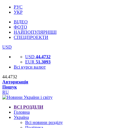
РУС
УКР
ВІДЕО
ФОТО
НАЙПОПУЛЯРНІШІ
СПЕЦПРОЕКТИ
USD
USD
44.4732
EUR
51.3093
Всі курси валют
44.4732
Авторизація
Пошук
RU
ВСІ РОЗДІЛИ
Головна
Україна
Всі новини розділу
Політика