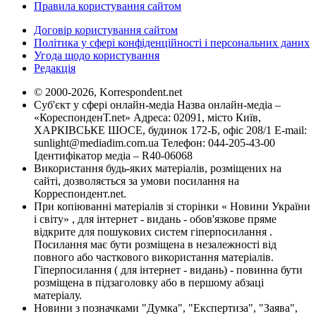
Правила користування сайтом
Договір користування сайтом
Політика у сфері конфіденційності і персональних даних
Угода щодо користування
Редакція
© 2000-2026, Korrespondent.net
Суб'єкт у сфері онлайн-медіа Назва онлайн-медіа –
«КореспонденТ.net» Адреса: 02091, місто Київ,
ХАРКІВСЬКЕ ШОСЕ, будинок 172-Б, офіс 208/1 E-mail:
sunlight@mediadim.com.ua
Телефон: 044-205-43-00
Ідентифікатор медіа – R40-06068
Використання будь-яких матеріалів, розміщених на
сайті, дозволяється за умови посилання на
Корреспондент.net.
При копіюванні матеріалів зі сторінки « Новини України
і світу» , для інтернет - видань - обов'язкове пряме
відкрите для пошукових систем гіперпосилання .
Посилання має бути розміщена в незалежності від
повного або часткового використання матеріалів.
Гіперпосилання ( для інтернет - видань) - повинна бути
розміщена в підзаголовку або в першому абзаці
матеріалу.
Новини з позначками "Думка", "Експертиза", "Заява",