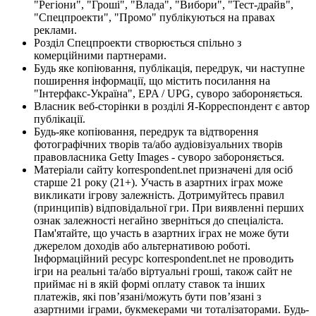
"Регіони", "Гроші", "Влада", "Вибори", "Тест-драйв",
"Спецпроекти", "Промо" публікуються на правах
реклами.
Розділ Спецпроекти створюється спільно з
комерційними партнерами.
Будь яке копіювання, публікація, передрук, чи наступне
поширення інформації, що містить посилання на
"Інтерфакс-Україна", EPA / UPG, суворо забороняється.
Власник веб-сторінки в розділі Я-Корреспондент є автор
публікації.
Будь-яке копіювання, передрук та відтворення
фотографічних творів та/або аудіовізуальних творів
правовласника Getty Images - суворо забороняється.
Матеріали сайту korrespondent.net призначені для осіб
старше 21 року (21+). Участь в азартних іграх може
викликати ігрову залежність. Дотримуйтесь правил
(принципів) відповідальної гри. При виявленні перших
ознак залежності негайно зверніться до спеціаліста.
Пам'ятайте, що участь в азартних іграх не може бути
джерелом доходів або альтернативою роботі.
Інформаційний ресурс korrespondent.net не проводить
ігри на реальні та/або віртуальні гроші, також сайт не
приймає ні в якій формі оплату ставок та інших
платежів, які пов’язані/можуть бути пов’язані з
азартними іграми, букмекерами чи тоталізаторами. Будь-