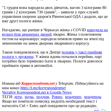
"1 грудня вона народила двох дівчаток, вагою 3 кілограми 80
грамів і 2 кілограми 730 грамів", - заявили у прес-службі
управління охорони здоров'я Рівненської ОДА і додали, що це
вже другі пологи жінки.
Нагадаємо, що раніше в Черкасах жінка з COVID
народила на
вулиці біля зачинених дверей
лікарні. Жінка з позитивним
тестом на коронавірус народила немовля прямо на землі під
зачиненими на замок дверима лікарняного корпусу.
Також повідомлялося, що в Дніпрі
чоловік у таксі прийняв
пологи у дружини
. У жінки вдома почалися перейми, парі
потрібно було терміново їхати в лікарню. Пологи довелося
приймати прямо в автомобілі.
Новини від
Корреспондент.net
у Telegram. Підписуйтесь на
наш канал
https://t.me/korrespondentnet
Читайте Korrespondent.net в Google News
ТЕГИ:
дети
,
роды
,
роддом
,
Ровно
,
младенец
,
младенцы
Якщо ви помітили помилку, виділіть необхідний текст і
натисніть Ctrl + Enter, щоб повідомити про це редакцію.