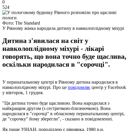
0
524
Фото: The Standard
У Рівному жінка народила дитину в навколоплідному міхурі
Дитина з'явилася на світ у
навколоплідному міхурі - лікарі
говорять, що вона точно буде щаслива,
оскільки народилася в "сорочці".
У перинатальному центрі в Рівному дитина народилася в
навколоплідному міхурі. Про це
повідомляє
центр у Facebook
у вівторок, 1 грудня.
"Ця дитина точно буде щасливою. Вона народилася з
найкращим другом (з сестричкою-близнючкою). Вона
народилася в "сорочці" в обласному перинатальному центрі,
де "сорочку" йому зберегли", - сказано в повідомленні.
Як пише УНІАН, породіллею є рівнянка, 1980 р.н.