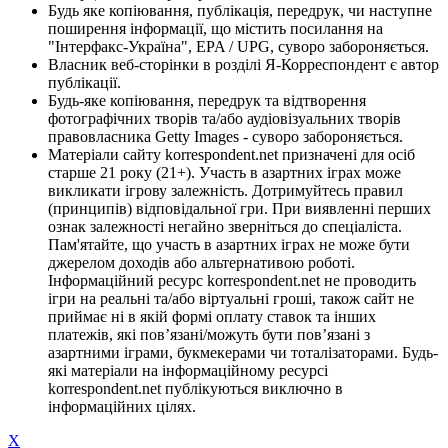
Будь яке копіювання, публікація, передрук, чи наступне
поширення інформації, що містить посилання на
"Інтерфакс-Україна", EPA / UPG, суворо забороняється.
Власник веб-сторінки в розділі Я-Корреспондент є автор
публікації.
Будь-яке копіювання, передрук та відтворення
фотографічних творів та/або аудіовізуальних творів
правовласника Getty Images - суворо забороняється.
Матеріали сайту korrespondent.net призначені для осіб
старше 21 року (21+). Участь в азартних іграх може
викликати ігрову залежність. Дотримуйтесь правил
(принципів) відповідальної гри. При виявленні перших
ознак залежності негайно зверніться до спеціаліста.
Пам'ятайте, що участь в азартних іграх не може бути
джерелом доходів або альтернативою роботі.
Інформаційний ресурс korrespondent.net не проводить
ігри на реальні та/або віртуальні гроші, також сайт не
приймає ні в якій формі оплату ставок та інших
платежів, які пов’язані/можуть бути пов’язані з
азартними іграми, букмекерами чи тоталізаторами. Будь-
які матеріали на інформаційному ресурсі
korrespondent.net публікуються виключно в
інформаційних цілях.
X