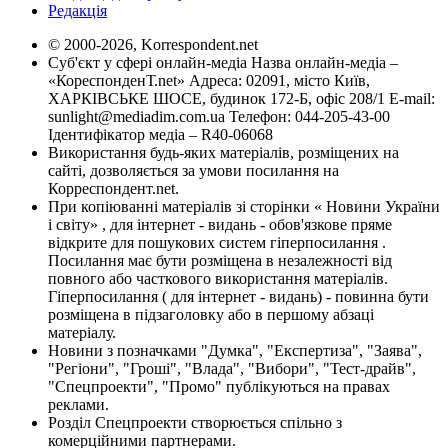
Редакція
© 2000-2026, Korrespondent.net
Суб'єкт у сфері онлайн-медіа Назва онлайн-медіа –
«КореспонденТ.net» Адреса: 02091, місто Київ,
ХАРКІВСЬКЕ ШОСЕ, будинок 172-Б, офіс 208/1 E-mail:
sunlight@mediadim.com.ua
Телефон: 044-205-43-00
Ідентифікатор медіа – R40-06068
Використання будь-яких матеріалів, розміщених на
сайті, дозволяється за умови посилання на
Корреспондент.net.
При копіюванні матеріалів зі сторінки « Новини України
і світу» , для інтернет - видань - обов'язкове пряме
відкрите для пошукових систем гіперпосилання .
Посилання має бути розміщена в незалежності від
повного або часткового використання матеріалів.
Гіперпосилання ( для інтернет - видань) - повинна бути
розміщена в підзаголовку або в першому абзаці
матеріалу.
Новини з позначками "Думка", "Експертиза", "Заява",
"Регіони", "Гроші", "Влада", "Вибори", "Тест-драйв",
"Спецпроекти", "Промо" публікуються на правах
реклами.
Розділ Спецпроекти створюється спільно з
комерційними партнерами.