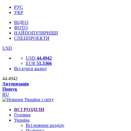
РУС
УКР
ВІДЕО
ФОТО
НАЙПОПУЛЯРНІШІ
СПЕЦПРОЕКТИ
USD
USD
44.4942
EUR
51.3366
Всі курси валют
44.4942
Авторизація
Пошук
RU
ВСІ РОЗДІЛИ
Головна
Україна
Всі новини розділу
Політика