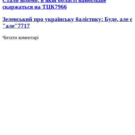
Стало відомо, в якій області найбільше
скаржаться на ТЦК
7966
Зеленський про українську балістику: Буде, але є
"але"
7717
Читати коментарі