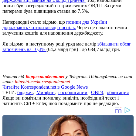
держоблігації майже на 2 млрд гривень.
Тоді найбільший
попит був зосереджений на тримісячних ОВДП. За цими
паперами була підвищена ставка до 7,5%.
Напередодні стало відомо, що
позики для України
дорожчають чотири місяці поспіль.
Через це падають темпи
залучення коштів для наповнення держбюджету.
Як відомо, в наступному році уряд має намір
збільшити обсяг
запозичень на 10,3%
(64,2 млрд грн) - до 684,7 млрд грн.
Новини від
Корреспондент.net
у Telegram. Підписуйтесь на наш
канал
https://t.me/korrespondentnet
Читайте Korrespondent.net в Google News
ТЕГИ:
бюджет
,
Минфин
,
гособлигации
,
ОВГЗ
,
облигация
Якщо ви помітили помилку, виділіть необхідний текст і
натисніть Ctrl + Enter, щоб повідомити про це редакцію.