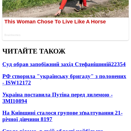
ЧИТАЙТЕ ТАКОЖ
Суд обрав запобіжний захід Стефанішиній
22354
РФ створила "українську бригаду" з полонених
- ISW
12172
Україна поставила Путіна перед дилемою -
ЗМІ
10894
На Київщині сталося групове зґвалтування 21-
річної дівчини
8197