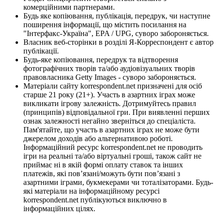
комерційними партнерами.
Будь яке копіювання, публікація, передрук, чи наступне
поширення інформації, що містить посилання на
"Інтерфакс-Україна", EPA / UPG, суворо забороняється.
Власник веб-сторінки в розділі Я-Корреспондент є автор
публікації.
Будь-яке копіювання, передрук та відтворення
фотографічних творів та/або аудіовізуальних творів
правовласника Getty Images - суворо забороняється.
Матеріали сайту korrespondent.net призначені для осіб
старше 21 року (21+). Участь в азартних іграх може
викликати ігрову залежність. Дотримуйтесь правил
(принципів) відповідальної гри. При виявленні перших
ознак залежності негайно зверніться до спеціаліста.
Пам'ятайте, що участь в азартних іграх не може бути
джерелом доходів або альтернативою роботі.
Інформаційний ресурс korrespondent.net не проводить
ігри на реальні та/або віртуальні гроші, також сайт не
приймає ні в якій формі оплату ставок та інших
платежів, які пов’язані/можуть бути пов’язані з
азартними іграми, букмекерами чи тоталізаторами. Будь-
які матеріали на інформаційному ресурсі
korrespondent.net публікуються виключно в
інформаційних цілях.