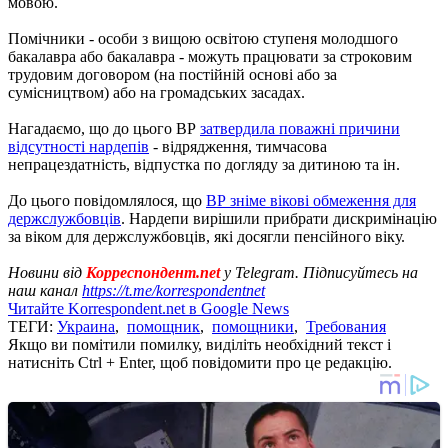
мовою.
Помічники - особи з вищою освітою ступеня молодшого
бакалавра або бакалавра - можуть працювати за строковим
трудовим договором (на постійній основі або за
сумісництвом) або на громадських засадах.
Нагадаємо, що до цього ВР
затвердила поважні причини
відсутності нардепів
- відрядження, тимчасова
непрацездатність, відпустка по догляду за дитиною та ін.
До цього повідомлялося, що
ВР зніме вікові обмеження для
держслужбовців
. Нардепи вирішили прибрати дискримінацію
за віком для держслужбовців, які досягли пенсійного віку.
Новини від
Корреспондент.net
у Telegram. Підписуйтесь на
наш канал
https://t.me/korrespondentnet
Читайте Korrespondent.net в Google News
ТЕГИ:
Украина
,
помощник
,
помощники
,
Требования
Якщо ви помітили помилку, виділіть необхідний текст і
натисніть Ctrl + Enter, щоб повідомити про це редакцію.