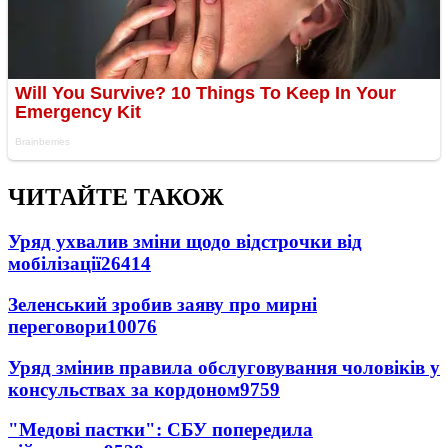
ЧИТАЙТЕ ТАКОЖ
Уряд ухвалив зміни щодо відстрочки від
мобілізації
26414
Зеленський зробив заяву про мирні
переговори
10076
Уряд змінив правила обслуговування чоловіків у
консульствах за кордоном
9759
"Медові пастки": СБУ попередила