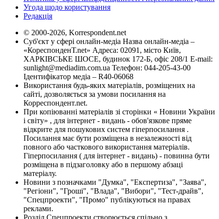
Угода щодо користування
Редакція
© 2000-2026, Korrespondent.net
Суб'єкт у сфері онлайн-медіа Назва онлайн-медіа –
«КореспонденТ.net» Адреса: 02091, місто Київ,
ХАРКІВСЬКЕ ШОСЕ, будинок 172-Б, офіс 208/1 E-mail:
sunlight@mediadim.com.ua
Телефон: 044-205-43-00
Ідентифікатор медіа – R40-06068
Використання будь-яких матеріалів, розміщених на
сайті, дозволяється за умови посилання на
Корреспондент.net.
При копіюванні матеріалів зі сторінки « Новини України
і світу» , для інтернет - видань - обов'язкове пряме
відкрите для пошукових систем гіперпосилання .
Посилання має бути розміщена в незалежності від
повного або часткового використання матеріалів.
Гіперпосилання ( для інтернет - видань) - повинна бути
розміщена в підзаголовку або в першому абзаці
матеріалу.
Новини з позначками "Думка", "Експертиза", "Заява",
"Регіони", "Гроші", "Влада", "Вибори", "Тест-драйв",
"Спецпроекти", "Промо" публікуються на правах
реклами.
Розділ Спецпроекти створюється спільно з