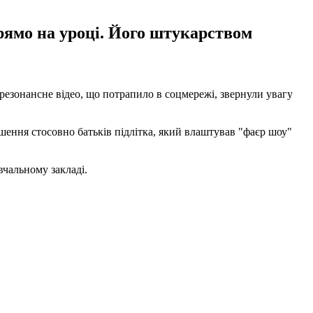
рямо на уроці. Його штукарством
 резонансне відео, що потрапило в соцмережі, звернули увагу
ення стосовно батьків підлітка, який влаштував "фаєр шоу"
чальному закладі.