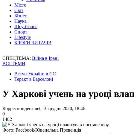
Місто
Світ
Бізнес
Наука
Шоу-бізнес
Спорт
Lifestyle
БЛОГИ ЧИТАЧІВ
СПЕЦТЕМА:
Війна в Ірані
ВСІ ТЕМИ
Вступ України в ЄС
Теракт в Барселоні
У Харкові учень на уроці вл
Корреспондент.net, 3 грудня 2020, 18:46
0
1482
Фото: Facebook/Ювенальна Превенція