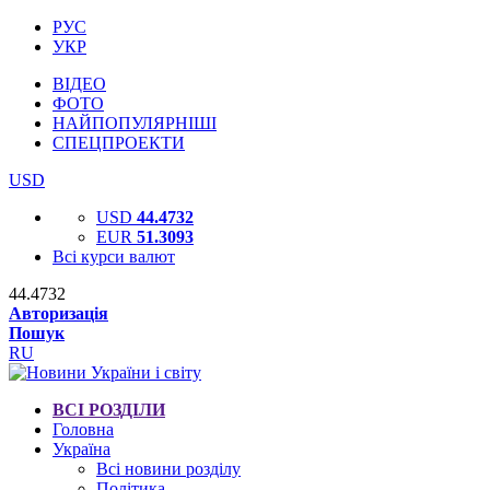
РУС
УКР
ВІДЕО
ФОТО
НАЙПОПУЛЯРНІШІ
СПЕЦПРОЕКТИ
USD
USD
44.4732
EUR
51.3093
Всі курси валют
44.4732
Авторизація
Пошук
RU
ВСІ РОЗДІЛИ
Головна
Україна
Всі новини розділу
Політика