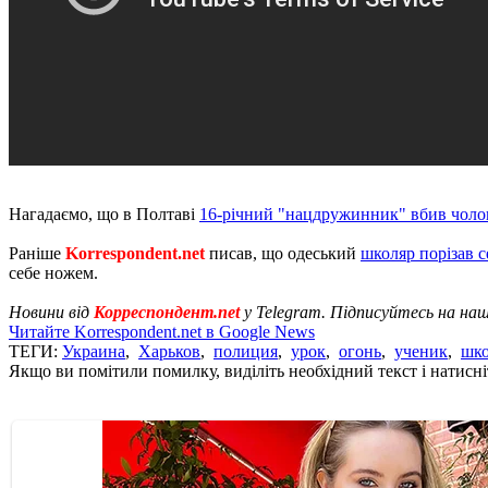
Нагадаємо, що в Полтаві
16-річний "нацдружинник" вбив чоло
Раніше
Korrespondent.net
писав, що одеський
школяр порізав 
себе ножем.
Новини від
Корреспондент.net
у Telegram. Підписуйтесь на на
Читайте Korrespondent.net в Google News
ТЕГИ:
Украина
,
Харьков
,
полиция
,
урок
,
огонь
,
ученик
,
шк
Якщо ви помітили помилку, виділіть необхідний текст і натисніт