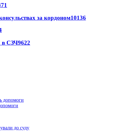
471
 консульствах за кордоном
10136
4
 в СЗЧ
9622
 допомоги
ували до суду