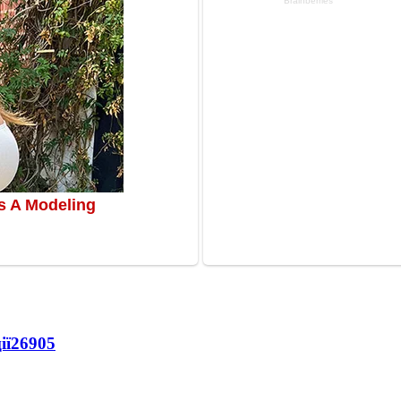
ії
26905