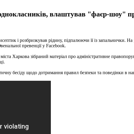
і однокласників, влаштував "фаєр-шоу" п
исептик і розбризкував рідину, підпалюючи її із запальнички. На
енальної превенції у Facebook.
іста Харкова зібраний матеріал про адміністративне правопоруш
ці.
ичну бесіду щодо дотримання правил безпеки та поведінки в нав