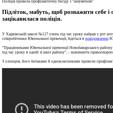
Поліція провела профілактичну бесіду з "шоуменом"
Підліток, мабуть, щоб розважити себе 
зацікавилася поліція.
У Харківській школі №127 учень під час уроку набрав у рот ант
співробітники Ювенальної превенції, йдеться в
повідомленні
Юв
"Працівниками Ювенальної превенції Новобаварського району м
під час уроку в одній зі шкіл району", - зазначають правоохорон
З хлопцем, його батьками й однокласниками провели профілакт