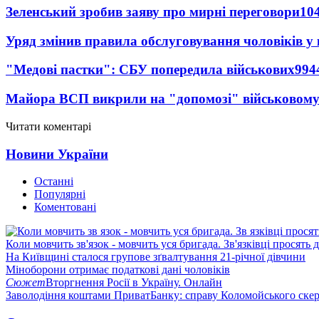
Зеленський зробив заяву про мирні переговори
10
Уряд змінив правила обслуговування чоловіків у
"Медові пастки": СБУ попередила військових
994
Майора ВСП викрили на "допомозі" військовому
Читати коментарі
Новини України
Останні
Популярні
Коментовані
Коли мовчить зв'язок - мовчить уся бригада. Зв'язківці просять
На Київщині сталося групове зґвалтування 21-річної дівчини
Міноборони отримає податкові дані чоловіків
Сюжет
Вторгнення Росії в Україну. Онлайн
Заволодіння коштами ПриватБанку: справу Коломойського скер