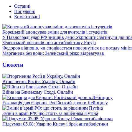
Останні
Популярні
Коментовані
Корецький анонсував зміни для вчителів і студентів
У Павлограді удар РФ знищив депо Укрпошти: загинули дві пр
Зеленський розповів про антибалістику Freyja
Федоров відповів, чи сподівається повернутися на посаду міні
Марганець без води: Зеленський різко відреагував
Сюжети
Вторгнення Росії в Україну. Онлайн
Війна на Близькому Сході. Онлайн
Ескалація для Європи. Російський дрон в Лейпцигу
Зміни в армії РФ: що стоїть за рішенням Путіна
Підсумки 05.08: Удар по Києву і брак антибалістики