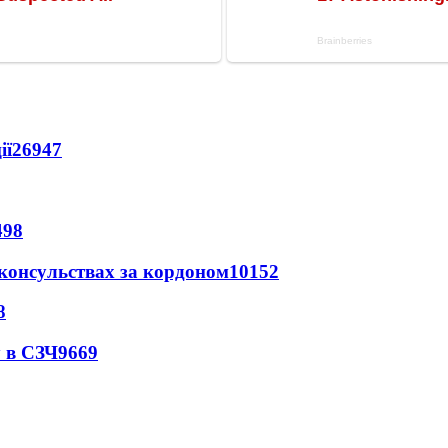
ії
26947
498
 консульствах за кордоном
10152
8
 в СЗЧ
9669