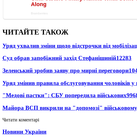
ЧИТАЙТЕ ТАКОЖ
Уряд ухвалив зміни щодо відстрочки від мобілізац
Суд обрав запобіжний захід Стефанішиній
12283
Зеленський зробив заяву про мирні переговори
10
Уряд змінив правила обслуговування чоловіків у
"Медові пастки": СБУ попередила військових
996
Майора ВСП викрили на "допомозі" військовому
Читати коментарі
Новини України