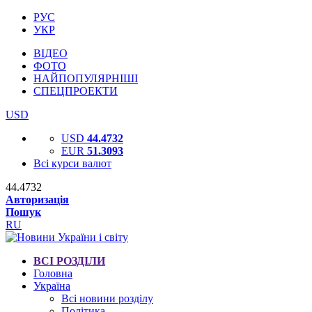
РУС
УКР
ВІДЕО
ФОТО
НАЙПОПУЛЯРНІШІ
СПЕЦПРОЕКТИ
USD
USD
44.4732
EUR
51.3093
Всі курси валют
44.4732
Авторизація
Пошук
RU
ВСІ РОЗДІЛИ
Головна
Україна
Всі новини розділу
Політика