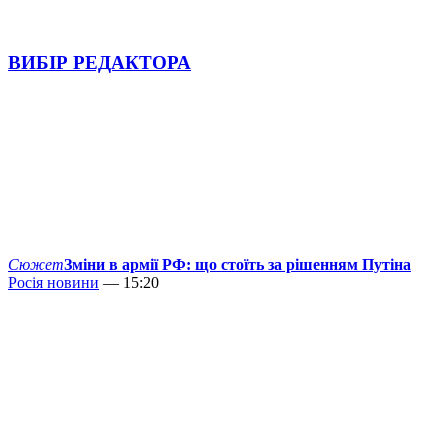
ВИБІР РЕДАКТОРА
Сюжет
Зміни в армії РФ: що стоїть за рішенням Путіна
Росія новини
— 15:20