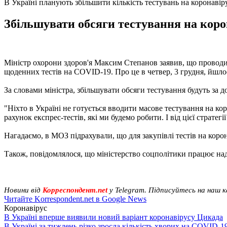
В Україні планують збільшити кількість тестувань на коронавір
Збільшувати обсяги тестування на коро
Міністр охорони здоров'я Максим Степанов заявив, що проводит
щоденних тестів на COVID-19. Про це в четвер, 3 грудня, йшлос
За словами міністра, збільшувати обсяги тестування будуть за 
"Ніхто в Україні не готується вводити масове тестування на кор
рахунок експрес-тестів, які ми будемо робити. І від цієї стратег
Нагадаємо, в МОЗ підрахували, що для закупівлі тестів на коро
Також, повідомлялося, що міністерство соцполітики працює на
Новини від
Корреспондент.net
у Telegram. Підписуйтесь на наш 
Читайте Korrespondent.net в Google News
Коронавірус
В Україні вперше виявили новий варіант коронавірусу Цикада
В Україні за тиждень різко зросла кількість хворих на COVID-1