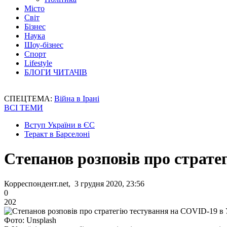
Місто
Світ
Бізнес
Наука
Шоу-бізнес
Спорт
Lifestyle
БЛОГИ ЧИТАЧІВ
СПЕЦТЕМА:
Війна в Ірані
ВСІ ТЕМИ
Вступ України в ЄС
Теракт в Барселоні
Степанов розповів про страте
Корреспондент.net, 3 грудня 2020, 23:56
0
202
Фото: Unsplash