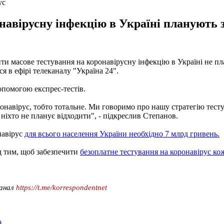
ус
навірусну інфекцію в Україні планують з
и масове тестування на коронавірусну інфекцію в Україні не пл
я в ефірі телеканалу "Україна 24".
допомогою експрес-тестів.
онавірус, тобто тотальне. Ми говоримо про нашу стратегію тестув
ії ніхто не планує відходити", - підкреслив Степанов.
навірус
для всього населення України необхідно 7 млрд гривень.
д тим, щоб забезпечити
безоплатне тестування на коронавірус к
канал
https://t.me/korrespondentnet
9