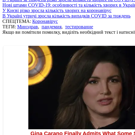
Нові штами COVID-19: особливості та кількість хворих в Украї
У Києві різко зросла кількість хворих на коронавірус
В Україні утричі зросла кількість випадків COVID за тиждень
СПЕЦТЕМА:
Коронавірус
ТЕГИ:
Минздрав
,
пандемия
,
тестирование
Якщо ви помітили помилку, виділіть необхідний текст і натисніт