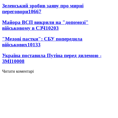
Зеленський зробив заяву про мирні
переговори
10667
Майора ВСП викрили на "допомозі"
військовому в СЗЧ
10203
"Медові пастки": СБУ попередила
військових
10133
Україна поставила Путіна перед дилемою -
ЗМІ
10008
Читати коментарі