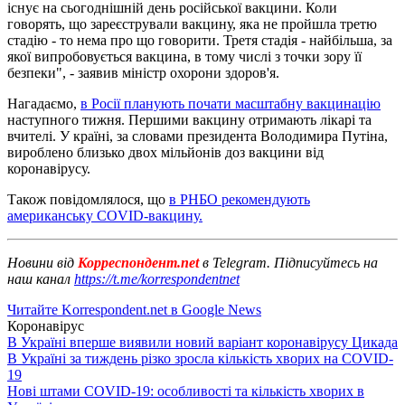
існує на сьогоднішній день російської вакцини. Коли
говорять, що зареєстрували вакцину, яка не пройшла третю
стадію - то нема про що говорити. Третя стадія - найбільша, за
якої випробовується вакцина, в тому числі з точки зору її
безпеки", - заявив міністр охорони здоров'я.
Нагадаємо,
в Росії планують почати масштабну вакцинацію
наступного тижня. Першими вакцину отримають лікарі та
вчителі. У країні, за словами президента Володимира Путіна,
вироблено близько двох мільйонів доз вакцини від
коронавірусу.
Також повідомлялося, що
в РНБО рекомендують
американську COVID-вакцину.
Новини від
Корреспондент.net
в Telegram. Підписуйтесь на
наш канал
https://t.me/korrespondentnet
Читайте Korrespondent.net в Google News
Коронавірус
В Україні вперше виявили новий варіант коронавірусу Цикада
В Україні за тиждень різко зросла кількість хворих на COVID-
19
Нові штами COVID-19: особливості та кількість хворих в