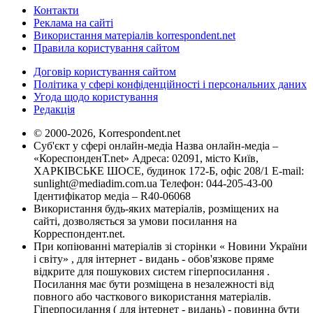
Контакти
Реклама на сайті
Використання матеріалів korrespondent.net
Правила користування сайтом
Договір користування сайтом
Політика у сфері конфіденційності і персональних даних
Угода щодо користування
Редакція
© 2000-2026, Korrespondent.net
Суб'єкт у сфері онлайн-медіа Назва онлайн-медіа –
«КореспонденТ.net» Адреса: 02091, місто Київ,
ХАРКІВСЬКЕ ШОСЕ, будинок 172-Б, офіс 208/1 E-mail:
sunlight@mediadim.com.ua
Телефон: 044-205-43-00
Ідентифікатор медіа – R40-06068
Використання будь-яких матеріалів, розміщених на
сайті, дозволяється за умови посилання на
Корреспондент.net.
При копіюванні матеріалів зі сторінки « Новини України
і світу» , для інтернет - видань - обов'язкове пряме
відкрите для пошукових систем гіперпосилання .
Посилання має бути розміщена в незалежності від
повного або часткового використання матеріалів.
Гіперпосилання ( для інтернет - видань) - повинна бути