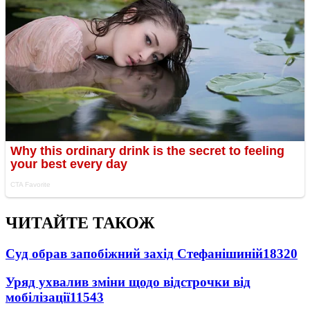
ЧИТАЙТЕ ТАКОЖ
Суд обрав запобіжний захід Стефанішиній
18320
Уряд ухвалив зміни щодо відстрочки від
мобілізації
11543