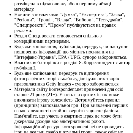
розміщена в підзаголовку або в першому абзаці
матеріалу.
Новини з позначками "Думка", "Експертиза", "Заява",
"Регіони", "Гроші", "Влада", "Вибори", "Тест-драйв",
"Спецпроекти", "Промо" публікуються на правах
реклами.
Розділ Спецпроекти створюється спільно з
комерційними партнерами.
Будь яке копіювання, публікація, передрук, чи наступне
поширення інформації, що містить посилання на
"Інтерфакс-Україна", EPA / UPG, суворо забороняється.
Власник веб-сторінки в розділі Я-Корреспондент є автор
публікації.
Будь-яке копіювання, передрук та відтворення
фотографічних творів та/або аудіовізуальних творів
правовласника Getty Images - суворо забороняється.
Матеріали сайту korrespondent.net призначені для осіб
старше 21 року (21+). Участь в азартних іграх може
викликати ігрову залежність. Дотримуйтесь правил
(принципів) відповідальної гри. При виявленні перших
ознак залежності негайно зверніться до спеціаліста.
Пам'ятайте, що участь в азартних іграх не може бути
джерелом доходів або альтернативою роботі.
Інформаційний ресурс korrespondent.net не проводить
ігри на реальні та/або віртуальні гроші, також сайт не