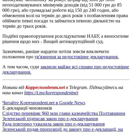
неоподатковуваних мінімумів доходів (від 51 000 грн до 85
000 грн), або громадські роботи від 150 до 240 годин, або
обмеження волі на термін до двох років з позбавленням права
обіймати певні посади та займатися певною діяльністю на
термін до трьох років.
Подібні правопорушення розслідуватиме НАБУ, а виноситиме
рішення щодо них - Вищий антикорупційний суд.
Зазначимо, раніше нардепи хотіли зовсім виключити
положення про
ув'язнення за недостовірне декларування.
А тим часом, суди
закрили майже всі справи про недостовірне
декларування.
Новини від
Корреспондент.net
в Telegram. Підписуйтесь на
наш канал
https://t.me/korrespondentnet
Читайте Korrespondent.net в Google News
Е-декларації чиновників
Слідство перевіряє $60 млн глави казначейства Полтавщини
Зеленський підписав закон про е-декларування
Рада повторно ухвалила закон про е-декларування
Зеленський подав пропозиції до закону про е-декларації, на