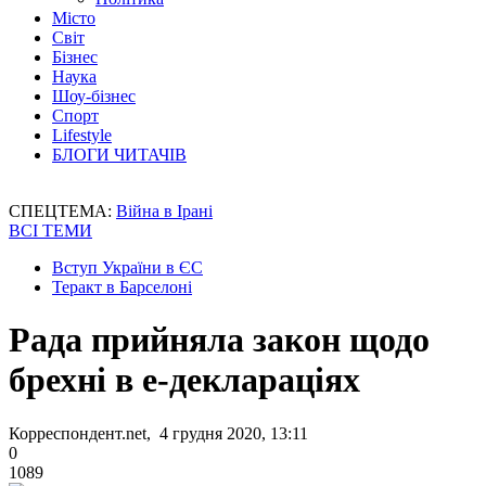
Місто
Світ
Бізнес
Наука
Шоу-бізнес
Спорт
Lifestyle
БЛОГИ ЧИТАЧІВ
СПЕЦТЕМА:
Війна в Ірані
ВСІ ТЕМИ
Вступ України в ЄС
Теракт в Барселоні
Рада прийняла закон щодо
брехні в е-деклараціях
Корреспондент.net, 4 грудня 2020, 13:11
0
1089