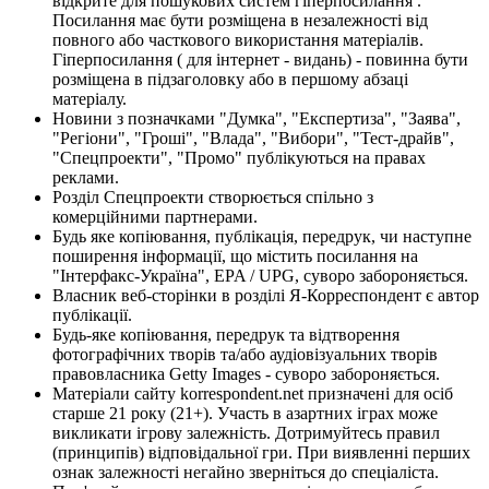
відкрите для пошукових систем гіперпосилання .
Посилання має бути розміщена в незалежності від
повного або часткового використання матеріалів.
Гіперпосилання ( для інтернет - видань) - повинна бути
розміщена в підзаголовку або в першому абзаці
матеріалу.
Новини з позначками "Думка", "Експертиза", "Заява",
"Регіони", "Гроші", "Влада", "Вибори", "Тест-драйв",
"Спецпроекти", "Промо" публікуються на правах
реклами.
Розділ Спецпроекти створюється спільно з
комерційними партнерами.
Будь яке копіювання, публікація, передрук, чи наступне
поширення інформації, що містить посилання на
"Інтерфакс-Україна", EPA / UPG, суворо забороняється.
Власник веб-сторінки в розділі Я-Корреспондент є автор
публікації.
Будь-яке копіювання, передрук та відтворення
фотографічних творів та/або аудіовізуальних творів
правовласника Getty Images - суворо забороняється.
Матеріали сайту korrespondent.net призначені для осіб
старше 21 року (21+). Участь в азартних іграх може
викликати ігрову залежність. Дотримуйтесь правил
(принципів) відповідальної гри. При виявленні перших
ознак залежності негайно зверніться до спеціаліста.