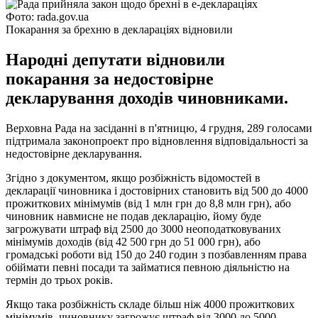
Фото: rada.gov.ua
Покарання за брехню в деклараціях відновили
Народні депутати відновили
покарання за недостовірне
декларування доходів чиновниками.
Верховна Рада на засіданні в п'ятницю, 4 грудня, 289 голосами
підтримала законопроект про відновлення відповідальності за
недостовірне декларування.
Згідно з документом, якщо розбіжність відомостей в
декларації чиновника і достовірних становить від 500 до 4000
прожиткових мінімумів (від 1 млн грн до 8,8 млн грн), або
чиновник навмисне не подав декларацію, йому буде
загрожувати штраф від 2500 до 3000 неоподатковуваних
мінімумів доходів (від 42 500 грн до 51 000 грн), або
громадські роботи від 150 до 240 годин з позбавленням права
обіймати певні посади та займатися певною діяльністю на
термін до трьох років.
Якщо така розбіжність складе більш ніж 4000 прожиткових
мінімумів, чиновнику загрожує штраф від 3000 до 5000