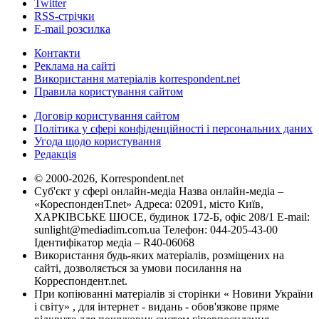
Twitter
RSS-стрічки
E-mail розсилка
Контакти
Реклама на сайті
Використання матеріалів korrespondent.net
Правила користування сайтом
Договір користування сайтом
Політика у сфері конфіденційності і персональних даних
Угода щодо користування
Редакція
© 2000-2026, Korrespondent.net
Суб'єкт у сфері онлайн-медіа Назва онлайн-медіа –
«КореспонденТ.net» Адреса: 02091, місто Київ,
ХАРКІВСЬКЕ ШОСЕ, будинок 172-Б, офіс 208/1 E-mail:
sunlight@mediadim.com.ua
Телефон: 044-205-43-00
Ідентифікатор медіа – R40-06068
Використання будь-яких матеріалів, розміщених на
сайті, дозволяється за умови посилання на
Корреспондент.net.
При копіюванні матеріалів зі сторінки « Новини України
і світу» , для інтернет - видань - обов'язкове пряме