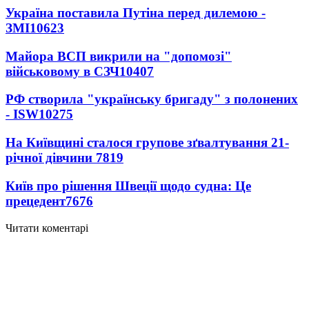
Україна поставила Путіна перед дилемою -
ЗМІ
10623
Майора ВСП викрили на "допомозі"
військовому в СЗЧ
10407
РФ створила "українську бригаду" з полонених
- ISW
10275
На Київщині сталося групове зґвалтування 21-
річної дівчини
7819
Київ про рішення Швеції щодо судна: Це
прецедент
7676
Читати коментарі