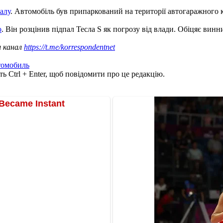
алу
. Автомобіль був припаркований на території автогаражного к
о
. Він розцінив підпал Тесла S як погрозу від влади. Обіцяє винн
ш канал
https://t.me/korrespondentnet
томобиль
ь Ctrl + Enter, щоб повідомити про це редакцію.