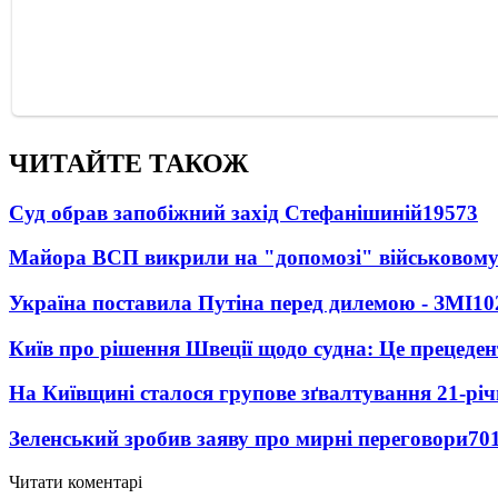
ЧИТАЙТЕ ТАКОЖ
Суд обрав запобіжний захід Стефанішиній
19573
Майора ВСП викрили на "допомозі" військовому
Україна поставила Путіна перед дилемою - ЗМІ
10
Київ про рішення Швеції щодо судна: Це прецеден
На Київщині сталося групове зґвалтування 21-річ
Зеленський зробив заяву про мирні переговори
70
Читати коментарі