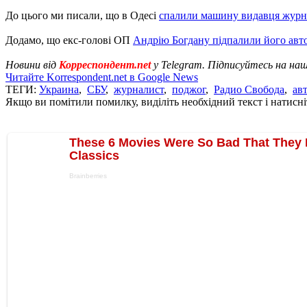
До цього ми писали, що в Одесі
спалили машину видавця журн
Додамо, що екс-голові ОП
Андрію Богдану підпалили його авт
Новини від
Корреспондент.net
у Telegram. Підписуйтесь на на
Читайте Korrespondent.net в Google News
ТЕГИ:
Украина
,
СБУ
,
журналист
,
поджог
,
Радио Свобода
,
ав
Якщо ви помітили помилку, виділіть необхідний текст і натисніт