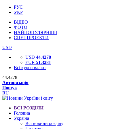
РУС
УКР
ВІДЕО
ФОТО
НАЙПОПУЛЯРНІШІ
СПЕЦПРОЕКТИ
USD
USD
44.4278
EUR
51.3281
Всі курси валют
44.4278
Авторизація
Пошук
RU
ВСІ РОЗДІЛИ
Головна
Україна
Всі новини розділу
Політика