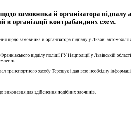
щодо замовника й організатора підпалу а
й в організації контрабандних схем.
ння щодо замовника й організатора підпалу у Львові автомобіля
ранківського відділу поліції ГУ Нацполіції у Львівській області
омленні.
пал транспортного засобу Терещук і дав всю необхідну інформаці
о виконавця для здійснення подібних злочинів.