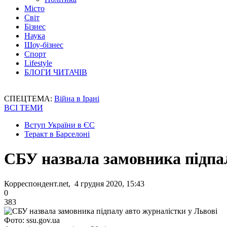
Місто
Світ
Бізнес
Наука
Шоу-бізнес
Спорт
Lifestyle
БЛОГИ ЧИТАЧІВ
СПЕЦТЕМА:
Війна в Ірані
ВСІ ТЕМИ
Вступ України в ЄС
Теракт в Барселоні
СБУ назвала замовника підпал
Корреспондент.net, 4 грудня 2020, 15:43
0
383
Фото: ssu.gov.ua