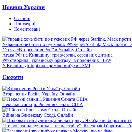
Новини України
Останні
Популярні
Коментовані
Україна хоче бити по пускових РФ через Starlink, Маск проти - 
Сюжет
Вторгнення Росії в Україну. Онлайн
Атака РФ на Київщину: три жертви, серед них дитина
РФ створила "українську бригаду" з полонених - ISW
У Києві та Дніпрі прогриміли вибухи - ЗМІ
Сюжети
Вторгнення Росії в Україну. Онлайн
Пекельні санкції. Рішення Сената США
Війна на Близькому Сході. Онлайн
"Полювати на лучника, а не на стрілу". Як Україні боротись з 