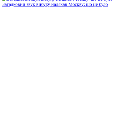
Загадковий звук вибуху налякав Москву: що це було