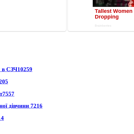
 в СЗЧ
10259
205
т
7557
ної дівчини
7216
14