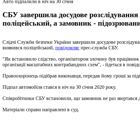
Авто підпалили в ніч на 30 січня
СБУ завершила досудове розслідування 
поліцейський, а замовник - підозрювани
Слідчі Служби безпеки України завершили досудове розслідува
виявився поліцейський,
повідомляє
прес-служба СБУ.
"Як встановило слідство, організатором злочину був працівник Ф
організації масштабних контрабандних схем", - йдеться в повід
Правоохоронець підібрав виконавця, передав йому гроші за під
Підпал автомобіля стався в ніч на 30 січня 2020 року.
Співробітники СБУ встановили, що замовник не раз звертався д
Матеріали справи направлені в суд.