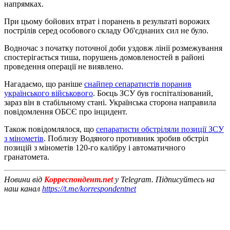
напрямках.
При цьому бойових втрат і поранень в результаті ворожих
пострілів серед особового складу Об'єднаних сил не було.
Водночас з початку поточної доби уздовж лінії розмежування
спостерігається тиша, порушень домовленостей в районі
проведення операції не виявлено.
Нагадаємо, що раніше
снайпер сепаратистів поранив
українського військового
. Боєць ЗСУ був госпіталізований,
зараз він в стабільному стані. Українська сторона направила
повідомлення ОБСЄ про інцидент.
Також повідомлялося, що
сепаратисти обстріляли позиції ЗСУ
з мінометів
. Поблизу Водяного противник зробив обстріл
позицій з мінометів 120-го калібру і автоматичного
гранатомета.
Новини від
Корреспондент.net
у Telegram. Підписуйтесь на
наш канал
https://t.me/korrespondentnet