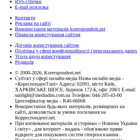
RSS-стрічки
E-mail розсилка
Контакти
Реклама на сайті
Використання матеріалів korrespondent.net
Правила користування сайтом
Договір користування сайтом
Політика у сфері конфіденційності і персональних даних
Угода щодо користування
Редакція
© 2000-2026, Korrespondent.net
Суб'єкт у сфері онлайн-медіа Назва онлайн-медіа –
«КореспонденТ.net» Адреса: 02091, місто Київ,
ХАРКІВСЬКЕ ШОСЕ, будинок 172-Б, офіс 208/1 E-mail:
sunlight@mediadim.com.ua
Телефон: 044-205-43-00
Ідентифікатор медіа – R40-06068
Використання будь-яких матеріалів, розміщених на
сайті, дозволяється за умови посилання на
Корреспондент.net.
При копіюванні матеріалів зі сторінки « Новини України
і світу» , для інтернет - видань - обов'язкове пряме
відкрите для пошукових систем гіперпосилання .