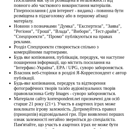
Посилання має бути розміщена в незалежності від
повного або часткового використання матеріалів.
Гіперпосилання ( для інтернет - видань) - повинна бути
розміщена в підзаголовку або в першому абзаці
матеріалу.
Новини з позначками "Думка", "Експертиза", "Заява",
"Регіони", "Гроші", "Влада", "Вибори", "Тест-драйв",
"Спецпроекти", "Промо" публікуються на правах
реклами.
Розділ Спецпроекти створюється спільно з
комерційними партнерами.
Будь яке копіювання, публікація, передрук, чи наступне
поширення інформації, що містить посилання на
"Інтерфакс-Україна", EPA / UPG, суворо забороняється.
Власник веб-сторінки в розділі Я-Корреспондент є автор
публікації.
Будь-яке копіювання, передрук та відтворення
фотографічних творів та/або аудіовізуальних творів
правовласника Getty Images - суворо забороняється.
Матеріали сайту korrespondent.net призначені для осіб
старше 21 року (21+). Участь в азартних іграх може
викликати ігрову залежність. Дотримуйтесь правил
(принципів) відповідальної гри. При виявленні перших
ознак залежності негайно зверніться до спеціаліста.
Пам'ятайте, що участь в азартних іграх не може бути