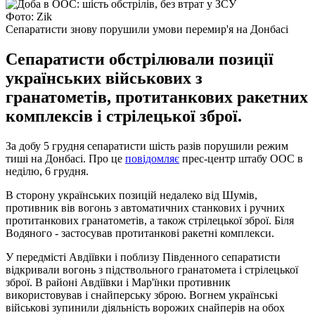
Фото: Zik
Сепаратисти знову порушили умови перемир'я на Донбасі
Сепаратисти обстрілювали позиції
українських військових з
гранатометів, протитанкових ракетних
комплексів і стрілецької зброї.
За добу 5 грудня сепаратисти шість разів порушили режим
тиші на Донбасі. Про це
повідомляє
прес-центр штабу ООС в
неділю, 6 грудня.
В сторону українських позицій недалеко від Шумів,
противник вів вогонь з автоматичних станкових і ручних
протитанкових гранатометів, а також стрілецької зброї. Біля
Водяного - застосував протитанкові ракетні комплекси.
У передмісті Авдіївки і поблизу Південного сепаратисти
відкривали вогонь з підствольного гранатомета і стрілецької
зброї. В районі Авдіївки і Мар'їнки противник
використовував і снайперську зброю. Вогнем українські
військові зупинили діяльність ворожих снайперів на обох