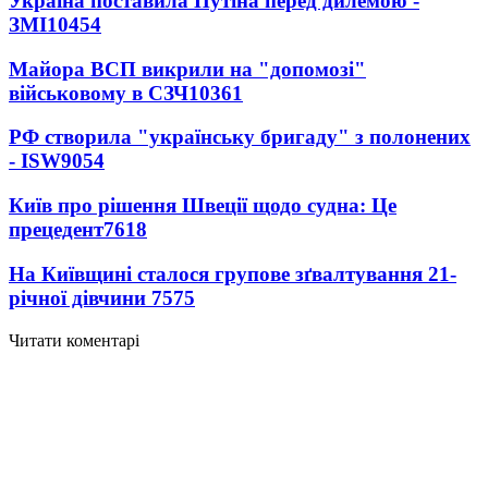
Україна поставила Путіна перед дилемою -
ЗМІ
10454
Майора ВСП викрили на "допомозі"
військовому в СЗЧ
10361
РФ створила "українську бригаду" з полонених
- ISW
9054
Київ про рішення Швеції щодо судна: Це
прецедент
7618
На Київщині сталося групове зґвалтування 21-
річної дівчини
7575
Читати коментарі