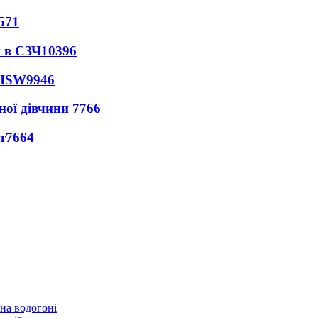
571
 в СЗЧ
10396
 ISW
9946
ної дівчини
7766
т
7664
 на водогоні