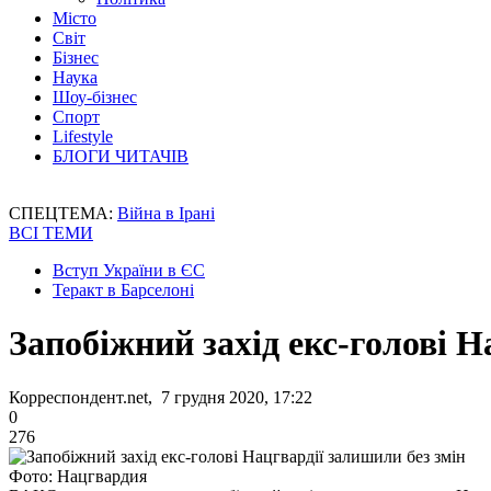
Місто
Світ
Бізнес
Наука
Шоу-бізнес
Спорт
Lifestyle
БЛОГИ ЧИТАЧІВ
СПЕЦТЕМА:
Війна в Ірані
ВСІ ТЕМИ
Вступ України в ЄС
Теракт в Барселоні
Запобіжний захід екс-голові Н
Корреспондент.net, 7 грудня 2020, 17:22
0
276
Фото: Нацгвардия