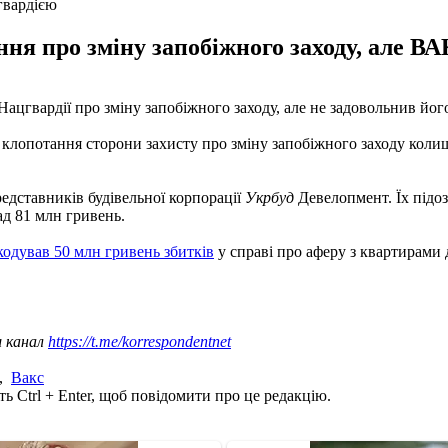
гвардією
ня про зміну запобіжного заходу, але ВАК
цгвардії про зміну запобіжного заходу, але не задовольнив йог
клопотання сторони захисту про зміну запобіжного заходу колиш
редставників будівельної корпорації
Укрбуд
Девелопмент. Їх підо
ад 81 млн гривень.
одував 50 млн гривень збитків
у справі про аферу з квартирами д
ш канал
https://t.me/korrespondentnet
,
Вакс
ь Ctrl + Enter, щоб повідомити про це редакцію.