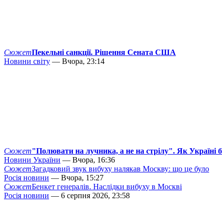
Сюжет
Пекельні санкції. Рішення Сената США
Новини світу
— Вчора, 23:14
Сюжет
"Полювати на лучника, а не на стрілу". Як Україні 
Новини України
— Вчора, 16:36
Сюжет
Загадковий звук вибуху налякав Москву: що це було
Росія новини
— Вчора, 15:27
Сюжет
Бенкет генералів. Наслідки вибуху в Москві
Росія новини
— 6 серпня 2026, 23:58