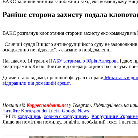
ВАКС залишив чинним запобіжний захід екс-командувачу Нац
Раніше сторона захисту подала клопотан
ВАКС розглянув клопотання сторони захисту екс-командувача На
"Слідчий суддя Вищого антикорупційного суду не задовольнив 
оскарженню не підлягає", - сказано в повідомленні.
Нагадаємо, 14 травня
НАБУ затримало Юрія Аллерова
і двох п
квартирами в Києві. Збиток від операції оцінюється в суму пон
Днями стало відомо, що інший фігурант справи
Микитась відшк
відправили під домашній арешт.
Новини від
Корреспондент.net
у Telegram. Підписуйтесь на на
Читайте Korrespondent.net в Google News
ТЕГИ:
коррупция
,
борьба с коррупцией
,
Коррупция в Украине
Якщо ви помітили помилку, виділіть необхідний текст і натисніт