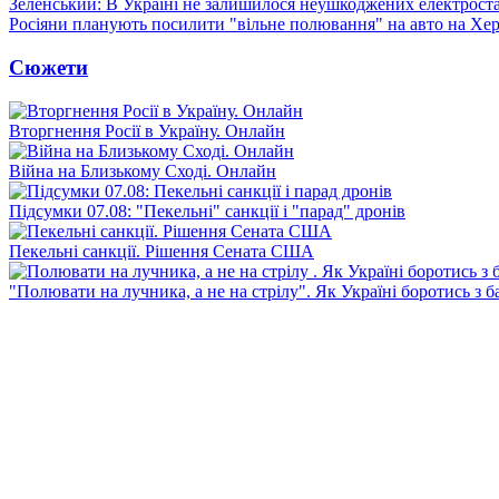
Зеленський: В Україні не залишилося неушкоджених електрост
Росіяни планують посилити "вільне полювання" на авто на Хе
Сюжети
Вторгнення Росії в Україну. Онлайн
Війна на Близькому Сході. Онлайн
Підсумки 07.08: "Пекельні" санкції і "парад" дронів
Пекельні санкції. Рішення Сената США
"Полювати на лучника, а не на стрілу". Як Україні боротись з 