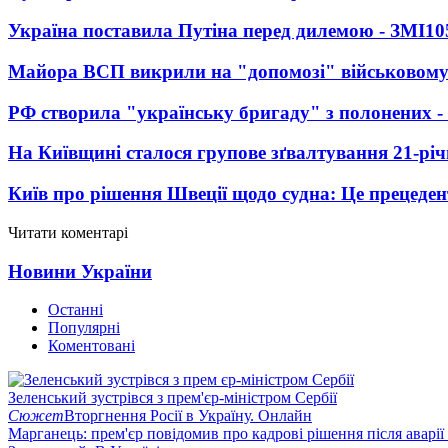
Україна поставила Путіна перед дилемою - ЗМІ
10
Майора ВСП викрили на "допомозі" військовому
РФ створила "українську бригаду" з полонених -
На Київщині сталося групове зґвалтування 21-річ
Київ про рішення Швеції щодо судна: Це прецеден
Читати коментарі
Новини України
Останні
Популярні
Коментовані
Зеленський зустрівся з прем'єр-міністром Сербії
Сюжет
Вторгнення Росії в Україну. Онлайн
Марганець: прем'єр повідомив про кадрові рішення після аварії