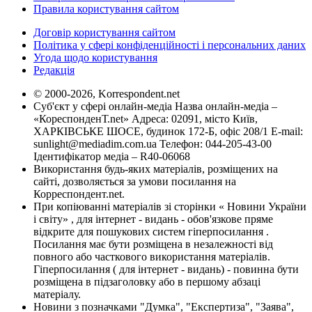
Правила користування сайтом
Договір користування сайтом
Політика у сфері конфіденційності і персональних даних
Угода щодо користування
Редакція
© 2000-2026, Korrespondent.net
Суб'єкт у сфері онлайн-медіа Назва онлайн-медіа –
«КореспонденТ.net» Адреса: 02091, місто Київ,
ХАРКІВСЬКЕ ШОСЕ, будинок 172-Б, офіс 208/1 E-mail:
sunlight@mediadim.com.ua
Телефон: 044-205-43-00
Ідентифікатор медіа – R40-06068
Використання будь-яких матеріалів, розміщених на
сайті, дозволяється за умови посилання на
Корреспондент.net.
При копіюванні матеріалів зі сторінки « Новини України
і світу» , для інтернет - видань - обов'язкове пряме
відкрите для пошукових систем гіперпосилання .
Посилання має бути розміщена в незалежності від
повного або часткового використання матеріалів.
Гіперпосилання ( для інтернет - видань) - повинна бути
розміщена в підзаголовку або в першому абзаці
матеріалу.
Новини з позначками "Думка", "Експертиза", "Заява",