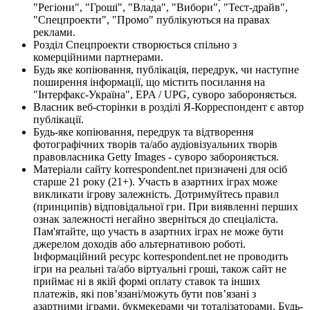
"Регіони", "Гроші", "Влада", "Вибори", "Тест-драйв",
"Спецпроекти", "Промо" публікуються на правах
реклами.
Розділ Спецпроекти створюється спільно з
комерційними партнерами.
Будь яке копіювання, публікація, передрук, чи наступне
поширення інформації, що містить посилання на
"Інтерфакс-Україна", EPA / UPG, суворо забороняється.
Власник веб-сторінки в розділі Я-Корреспондент є автор
публікації.
Будь-яке копіювання, передрук та відтворення
фотографічних творів та/або аудіовізуальних творів
правовласника Getty Images - суворо забороняється.
Матеріали сайту korrespondent.net призначені для осіб
старше 21 року (21+). Участь в азартних іграх може
викликати ігрову залежність. Дотримуйтесь правил
(принципів) відповідальної гри. При виявленні перших
ознак залежності негайно зверніться до спеціаліста.
Пам'ятайте, що участь в азартних іграх не може бути
джерелом доходів або альтернативою роботі.
Інформаційний ресурс korrespondent.net не проводить
ігри на реальні та/або віртуальні гроші, також сайт не
приймає ні в якій формі оплату ставок та інших
платежів, які пов’язані/можуть бути пов’язані з
азартними іграми, букмекерами чи тоталізаторами. Будь-