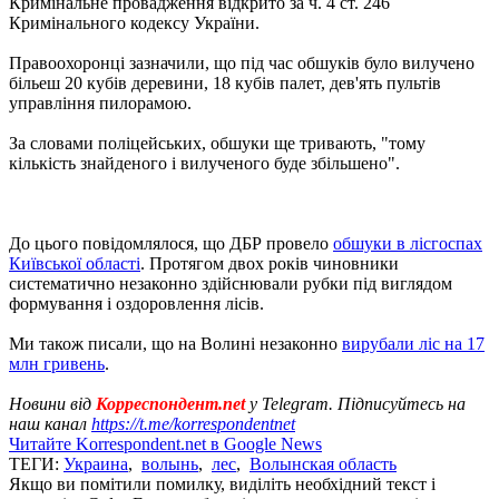
Кримінальне провадження відкрито за ч. 4 ст. 246
Кримінального кодексу України.
Правоохоронці зазначили, що під час обшуків було вилучено
більеш 20 кубів деревини, 18 кубів палет, дев'ять пультів
управління пилорамою.
За словами поліцейських, обшуки ще тривають, "тому
кількість знайденого і вилученого буде збільшено".
До цього повідомлялося, що ДБР провело
обшуки в лісгоспах
Київської області
. Протягом двох років чиновники
систематично незаконно здійснювали рубки під виглядом
формування і оздоровлення лісів.
Ми також писали, що на Волині незаконно
вирубали ліс на 17
млн ​​гривень
.
Новини від
Корреспондент.net
у Telegram. Підписуйтесь на
наш канал
https://t.me/korrespondentnet
Читайте Korrespondent.net в Google News
ТЕГИ:
Украина
,
волынь
,
лес
,
Волынская область
Якщо ви помітили помилку, виділіть необхідний текст і