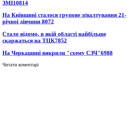
ЗМІ
10814
На Київщині сталося групове зґвалтування 21-
річної дівчини
8072
Стало відомо, в якій області найбільше
скаржаться на ТЦК
7852
На Черкащині викрили "схему СЗЧ"
6988
Читати коментарі