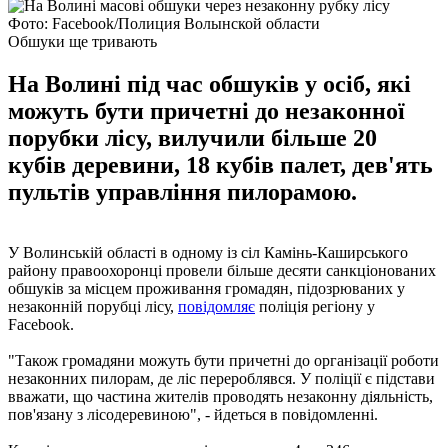
Фото: Facebook/Полиция Волынской области
Обшуки ще тривають
На Волині під час обшуків у осіб, які
можуть бути причетні до незаконної
порубки лісу, вилучили більше 20
кубів деревини, 18 кубів палет, дев'ять
пультів управління пилорамою.
У Волинській області в одному із сіл Камінь-Каширського
району правоохоронці провели більше десяти санкціонованих
обшуків за місцем проживання громадян, підозрюваних у
незаконній порубці лісу,
повідомляє
поліція регіону у
Facebook.
"Також громадяни можуть бути причетні до організації роботи
незаконних пилорам, де ліс перероблявся. У поліції є підстави
вважати, що частина жителів проводять незаконну діяльність,
пов'язану з лісодеревиною", - йдеться в повідомленні.