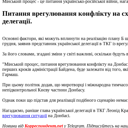
Мінський процес - це питання українсько-російської війни, наг
Питання врегулювання конфлікту на схо
делегації.
Основні фактори, які можуть вплинути на реалізацію плану Б 
грудня, заявив представник української делегації в ТКГ із вре
За його словами, згадані зміни у світі важливі, оскільки будуть
"Мінський процес, питання врегулювання конфлікту на Донбасі -
перших кроків адміністрації Байдена, буде залежати від того, які
Гармаш.
При цьому політик додав, що миротворці і міжнародна тимчасо
непідконтрольної Києву частини Донбасу.
Однак поки що підстав для реалізації подібного сценарію немає,
Нагадаємо, раніше глава української делегації в ТКГ Леонід Кра
врегулювання ситуації
на Донбасі.
Новини від
Корреспондент.net
у Telegram. Підписуйтесь на на