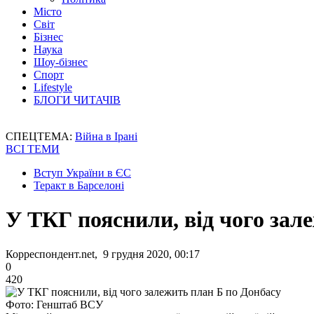
Місто
Світ
Бізнес
Наука
Шоу-бізнес
Спорт
Lifestyle
БЛОГИ ЧИТАЧІВ
СПЕЦТЕМА:
Війна в Ірані
ВСІ ТЕМИ
Вступ України в ЄС
Теракт в Барселоні
У ТКГ пояснили, від чого зал
Корреспондент.net, 9 грудня 2020, 00:17
0
420
Фото: Генштаб ВСУ