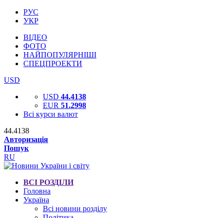
РУС
УКР
ВІДЕО
ФОТО
НАЙПОПУЛЯРНІШІ
СПЕЦПРОЕКТИ
USD
USD
44.4138
EUR
51.2998
Всі курси валют
44.4138
Авторизація
Пошук
RU
ВСІ РОЗДІЛИ
Головна
Україна
Всі новини розділу
Політика