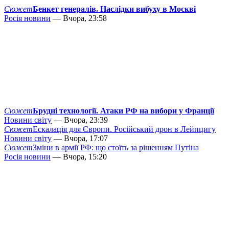
Сюжет
Бенкет генералів. Наслідки вибуху в Москві
Росія новини
— Вчора, 23:58
Сюжет
Брудні технології. Атаки РФ на вибори у Франції
Новини світу
— Вчора, 23:39
Сюжет
Ескалація для Європи. Російський дрон в Лейпцигу
Новини світу
— Вчора, 17:07
Сюжет
Зміни в армії РФ: що стоїть за рішенням Путіна
Росія новини
— Вчора, 15:20