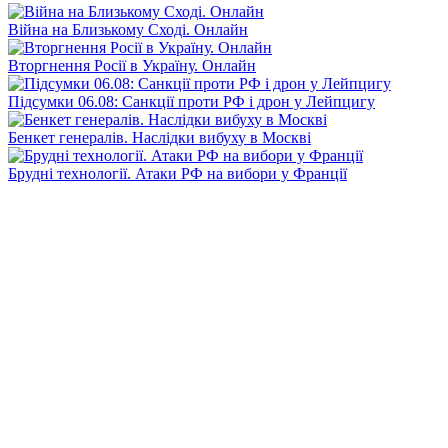
Війна на Близькому Сході. Онлайн
Вторгнення Росії в Україну. Онлайн
Підсумки 06.08: Санкції проти РФ і дрон у Лейпцигу
Бенкет генералів. Наслідки вибуху в Москві
Брудні технології. Атаки РФ на вибори у Франції