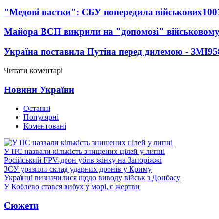
"Медові пастки": СБУ попередила військових
100
Майора ВСП викрили на "допомозі" військовому
Україна поставила Путіна перед дилемою - ЗМІ
95
Читати коментарі
Новини України
Останні
Популярні
Коментовані
У ПС назвали кількість знищених цілей у липні
Російський FPV-дрон убив жінку на Запоріжжі
ЗСУ уразили склад ударних дронів у Криму
Українці визначилися щодо виводу військ з Донбасу
У Коблево стався вибух у морі, є жертви
Сюжети