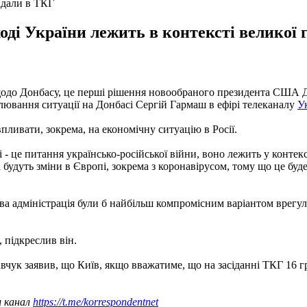
адали в ТКГ
ді України лежить в контексті великої г
щодо Донбасу, це перші рішення новообраного президента США Джо
гулювання ситуації на Донбасі Сергій Гармаш в ефірі телеканалу
У
 впливати, зокрема, на економічну ситуацію в Росії.
 це питання українсько-російської війни, воно лежить у контекст
 будуть зміни в Європі, зокрема з коронавірусом, тому що це буде 
ва адміністрація були б найбільш компромісним варіантом врегу
 підкреслив він.
вчук заявив, що Київ, якщо вважатиме, що на засіданні ТКГ 16 гр
ш канал
https://t.me/korrespondentnet