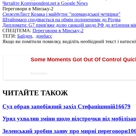
Читайте Korrespondent.net в Google News
Переговори в Мінську-2
Сюжет
Лист Козака і майбутнє "нормандської четвірки"
Штайнмаєр сподівається на обмін полоненими до Різдва
Дипломати: G7 прив'яже долю санкцій щодо РФ до втілення мі
СПЕЦТЕМА:
Переговори в Мінську-2
ТЕГИ:
Байден
,
донбасс
Якщо ви помітили помилку, виділіть необхідний текст і натисніт
ЧИТАЙТЕ ТАКОЖ
Суд обрав запобіжний захід Стефанішиній
16679
Уряд ухвалив зміни щодо відстрочки від мобілізац
Зеленський зробив заяву про мирні переговори
10