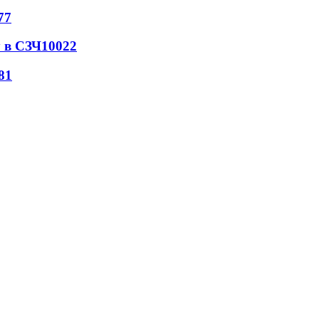
77
 в СЗЧ
10022
81