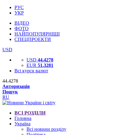
РУС
УКР
ВІДЕО
ФОТО
НАЙПОПУЛЯРНІШІ
СПЕЦПРОЕКТИ
USD
USD
44.4278
EUR
51.3281
Всі курси валют
44.4278
Авторизація
Пошук
RU
ВСІ РОЗДІЛИ
Головна
Україна
Всі новини розділу
Політика