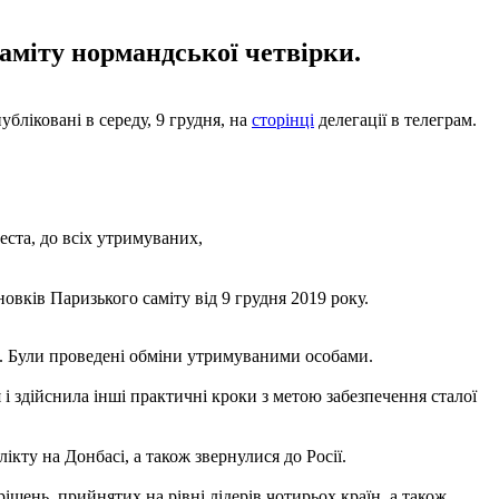
саміту нормандської четвірки.
бліковані в середу, 9 грудня, на
сторінці
делегації в телеграм.
ста, до всіх утримуваних,
ків Паризького саміту від 9 грудня 2019 року.
сі. Були проведені обміни утримуваними особами.
і здійснила інші практичні кроки з метою забезпечення сталої
кту на Донбасі, а також звернулися до Росії.
шень, прийнятих на рівні лідерів чотирьох країн, а також