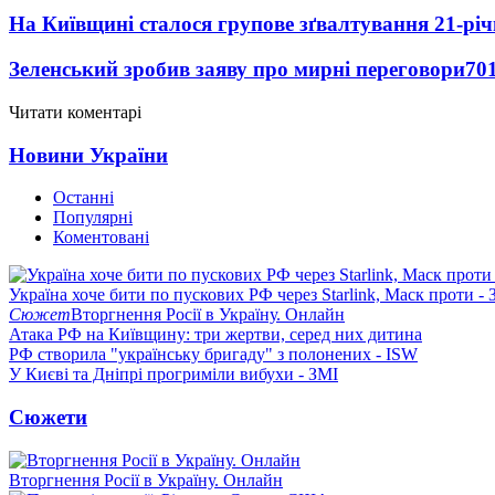
На Київщині сталося групове зґвалтування 21-річ
Зеленський зробив заяву про мирні переговори
70
Читати коментарі
Новини України
Останні
Популярні
Коментовані
Україна хоче бити по пускових РФ через Starlink, Маск проти - 
Сюжет
Вторгнення Росії в Україну. Онлайн
Атака РФ на Київщину: три жертви, серед них дитина
РФ створила "українську бригаду" з полонених - ISW
У Києві та Дніпрі прогриміли вибухи - ЗМІ
Сюжети
Вторгнення Росії в Україну. Онлайн