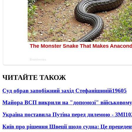
ЧИТАЙТЕ ТАКОЖ
Суд обрав запобіжний захід Стефанішиній
19605
Майора ВСП викрили на "допомозі" військовому
Україна поставила Путіна перед дилемою - ЗМІ
10
Київ про рішення Швеції щодо судна: Це прецеден