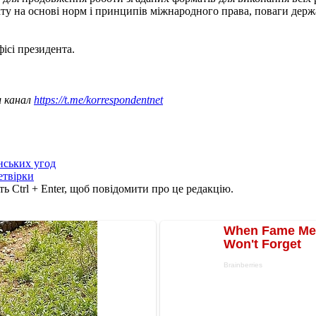
 на основі норм і принципів міжнародного права, поваги державн
ісі президента.
ш канал
https://t.me/korrespondentnet
нських угод
етвірки
ь Ctrl + Enter, щоб повідомити про це редакцію.