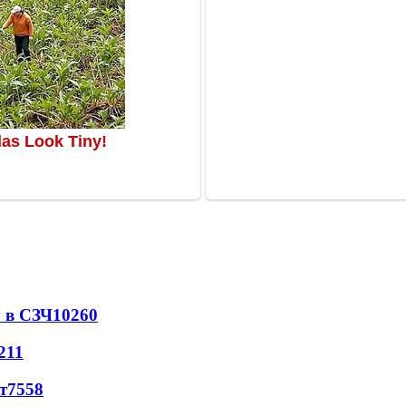
 в СЗЧ
10260
211
т
7558