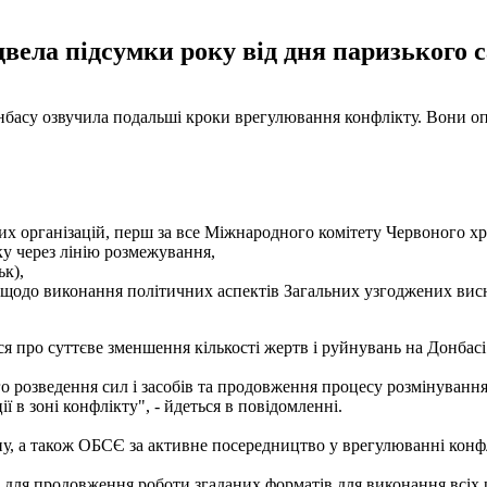
двела підсумки року від дня паризького 
нбасу озвучила подальші кроки врегулювання конфлікту. Вони опу
х організацій, перш за все Міжнародного комітету Червоного хре
у через лінію розмежування,
ьк),
одо виконання політичних аспектів Загальних узгоджених виснов
ися про суттєве зменшення кількості жертв і руйнувань на Донба
 розведення сил і засобів та продовження процесу розмінування 
ї в зоні конфлікту", - йдеться в повідомленні.
у, а також ОБСЄ за активне посередництво у врегулюванні конфлі
для продовження роботи згаданих форматів для виконання всіх рі