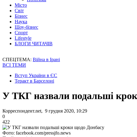
Місто
Світ
Бізнес
Наука
Шоу-бізнес
Спорт
Lifestyle
БЛОГИ ЧИТАЧІВ
СПЕЦТЕМА:
Війна в Ірані
ВСІ ТЕМИ
Вступ України в ЄС
Теракт в Барселоні
У ТКГ назвали подальші крок
Корреспондент.net, 9 грудня 2020, 10:29
0
422
Фото: facebook.com/pressjfo.news