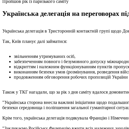
Пройшов рік із паризького саміту
Українська делегація на переговорах пі
Українська делегація в Тристоронній контактній групі щодо До
Так, Київ планує далі займатися:
звільненням утримуваних осіб,
забезпеченням повного і безумовного допуску міжнародни
відкриттям і належним функціонуванням пунктів пропуск
виконанням безпеки умов (розмінування, розведення війс
продовженням обговорення робочих пропозицій України щ
Також у ТКГ нагадали, що за рік з дня саміту вдалося домовит
"Українська сторона внесла важливі ініціативи щодо подальшого
безпеки середовища і поліпшення загальної гуманітарної ситуаці
Крім того, українська делегація подякувала Францію і Німеччин
"Закликаємо Російську Федерацію вжити всіх належних заходів 