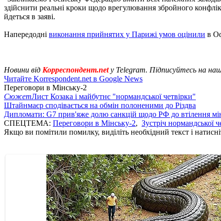
здійснити реальні кроки щодо врегулювання збройного конфлікту
йдеться в заяві.
Напередодні
виконання прийнятих у Парижі умов оцінили
в Оф
Новини від
Корреспондент.net
у Telegram. Підписуйтесь на на
Читайте Korrespondent.net в Google News
Переговори в Мінську-2
Сюжет
Лист Козака і майбутнє "нормандської четвірки"
Штайнмаєр сподівається на обмін полоненими до Різдва
Дипломати: G7 прив'яже долю санкцій щодо РФ до втілення мі
СПЕЦТЕМА:
Переговори в Мінську-2
,
Зустріч нормандської ч
Якщо ви помітили помилку, виділіть необхідний текст і натисніт