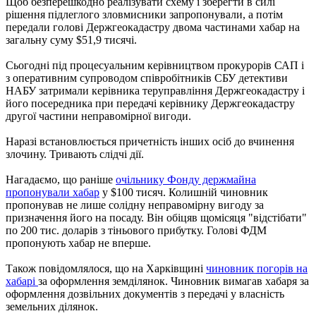
Щоб безперешкодно реалізувати схему і зберегти в силі
рішення підлеглого зловмисники запропонували, а потім
передали голові Держгеокадастру двома частинами хабар на
загальну суму $51,9 тисячі.
Сьогодні під процесуальним керівництвом прокурорів САП і
з оперативним супроводом співробітників СБУ детективи
НАБУ затримали керівника теруправління Держгеокадастру і
його посередника при передачі керівнику Держгеокадастру
другої частини неправомірної вигоди.
Наразі встановлюється причетність інших осіб до вчинення
злочину. Тривають слідчі дії.
Нагадаємо, що раніше
очільнику Фонду держмайна
пропонували хабар
у $100 тисяч. Колишній чиновник
пропонував не лише солідну неправомірну вигоду за
призначення його на посаду. Він обіцяв щомісяця "відстібати"
по 200 тис. доларів з тіньового прибутку. Голові ФДМ
пропонують хабар не вперше.
Також повідомлялося, що на Харківщині
чиновник погорів на
хабарі
за оформлення земділянок. Чиновник вимагав хабаря за
оформлення дозвільних документів з передачі у власність
земельних ділянок.