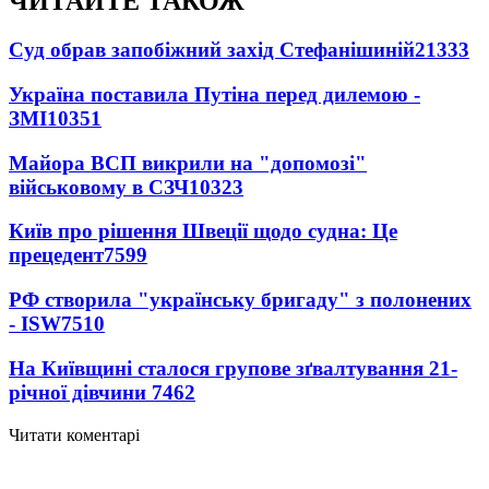
ЧИТАЙТЕ ТАКОЖ
Суд обрав запобіжний захід Стефанішиній
21333
Україна поставила Путіна перед дилемою -
ЗМІ
10351
Майора ВСП викрили на "допомозі"
військовому в СЗЧ
10323
Київ про рішення Швеції щодо судна: Це
прецедент
7599
РФ створила "українську бригаду" з полонених
- ISW
7510
На Київщині сталося групове зґвалтування 21-
річної дівчини
7462
Читати коментарі