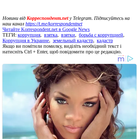
Новини від
Корреспондент.net
у Telegram. Підписуйтесь на
наш канал
https://t.me/korrespondentnet
Читайте Korrespondent.net в Google News
ТЕГИ:
коррупция
,
взятка
,
взятки
,
борьба с коррупцией
,
Коррупция в Украине
,
земельный кадастр
,
кадастр
Якщо ви помітили помилку, виділіть необхідний текст і
натисніть Ctrl + Enter, щоб повідомити про це редакцію.