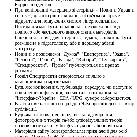
Корреспондент.net.
При копіюванні матеріалів зі сторінки « Новини України
і світу» , для інтернет - видань - обов'язкове пряме
відкрите для пошукових систем гіперпосилання .
Посилання має бути розміщена в незалежності від
повного або часткового використання матеріалів.
Гіперпосилання ( для інтернет - видань) - повинна бути
розміщена в підзаголовку або в першому абзаці
матеріалу.
Новини з позначками "Думка", "Експертиза", "Заява",
"Регіони", "Гроші", "Влада", "Вибори", "Тест-драйв",
"Спецпроекти", "Промо" публікуються на правах
реклами.
Розділ Спецпроекти створюється спільно з
комерційними партнерами.
Будь яке копіювання, публікація, передрук, чи наступне
поширення інформації, що містить посилання на
"Інтерфакс-Україна", EPA / UPG, суворо забороняється.
Власник веб-сторінки в розділі Я-Корреспондент є автор
публікації.
Будь-яке копіювання, передрук та відтворення
фотографічних творів та/або аудіовізуальних творів
правовласника Getty Images - суворо забороняється.
Матеріали сайту korrespondent.net призначені для осіб
старше 21 року (21+). Участь в азартних іграх може