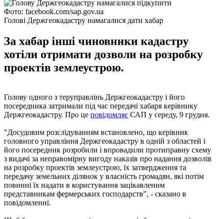
Фото: facebook.com/sap.gov.ua
Голові Держгеокадастру намагалися дати хабар
За хабар інші чиновники кадастру
хотіли отримати дозволи на розробку
проектів землеустрою.
Голову одного з теруправлінь Держгеокадастру і його
посередника затримали під час передачі хабаря керівнику
Держгеокадастру. Про це
повідомляє
САП у середу, 9 грудня.
"Досудовим розслідуванням встановлено, що керівник
головного управління Держгеокадастру в одній з областей і
його посередник розробили і впровадили протиправну схему
з видачі за неправомірну вигоду наказів про надання дозволів
на розробку проектів землеустрою, їх затвердження та
передачу земельних ділянок у власність громадян, які потім
повинні їх надати в користування зацікавленим
представникам фермерських господарств", - сказано в
повідомленні.