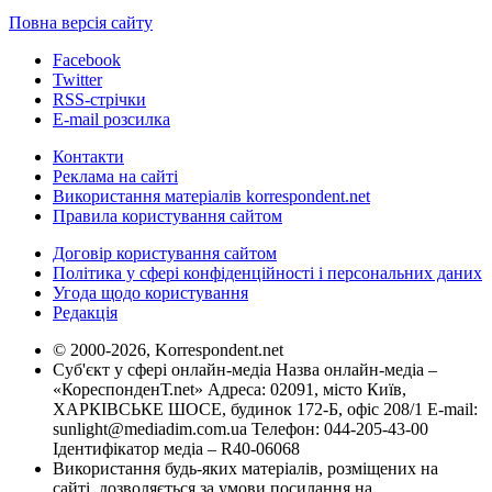
Повна версія сайту
Facebook
Twitter
RSS-стрічки
E-mail розсилка
Контакти
Реклама на сайті
Використання матеріалів korrespondent.net
Правила користування сайтом
Договір користування сайтом
Політика у сфері конфіденційності і персональних даних
Угода щодо користування
Редакція
© 2000-2026, Korrespondent.net
Суб'єкт у сфері онлайн-медіа Назва онлайн-медіа –
«КореспонденТ.net» Адреса: 02091, місто Київ,
ХАРКІВСЬКЕ ШОСЕ, будинок 172-Б, офіс 208/1 E-mail:
sunlight@mediadim.com.ua
Телефон: 044-205-43-00
Ідентифікатор медіа – R40-06068
Використання будь-яких матеріалів, розміщених на
сайті, дозволяється за умови посилання на