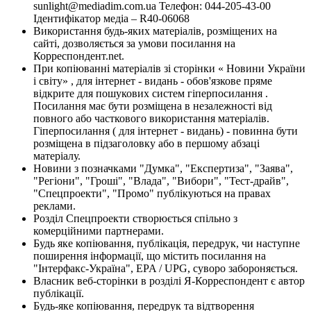
sunlight@mediadim.com.ua
Телефон: 044-205-43-00
Ідентифікатор медіа – R40-06068
Використання будь-яких матеріалів, розміщених на
сайті, дозволяється за умови посилання на
Корреспондент.net.
При копіюванні матеріалів зі сторінки « Новини України
і світу» , для інтернет - видань - обов'язкове пряме
відкрите для пошукових систем гіперпосилання .
Посилання має бути розміщена в незалежності від
повного або часткового використання матеріалів.
Гіперпосилання ( для інтернет - видань) - повинна бути
розміщена в підзаголовку або в першому абзаці
матеріалу.
Новини з позначками "Думка", "Експертиза", "Заява",
"Регіони", "Гроші", "Влада", "Вибори", "Тест-драйв",
"Спецпроекти", "Промо" публікуються на правах
реклами.
Розділ Спецпроекти створюється спільно з
комерційними партнерами.
Будь яке копіювання, публікація, передрук, чи наступне
поширення інформації, що містить посилання на
"Інтерфакс-Україна", EPA / UPG, суворо забороняється.
Власник веб-сторінки в розділі Я-Корреспондент є автор
публікації.
Будь-яке копіювання, передрук та відтворення