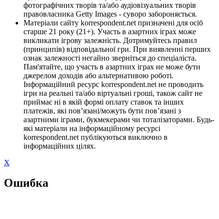
фотографічних творів та/або аудіовізуальних творів
правовласника Getty Images - суворо забороняється.
Матеріали сайту korrespondent.net призначені для осіб
старше 21 року (21+). Участь в азартних іграх може
викликати ігрову залежність. Дотримуйтесь правил
(принципів) відповідальної гри. При виявленні перших
ознак залежності негайно зверніться до спеціаліста.
Пам'ятайте, що участь в азартних іграх не може бути
джерелом доходів або альтернативою роботі.
Інформаційний ресурс korrespondent.net не проводить
ігри на реальні та/або віртуальні гроші, також сайт не
приймає ні в якій формі оплату ставок та інших
платежів, які пов’язані/можуть бути пов’язані з
азартними іграми, букмекерами чи тоталізаторами. Будь-
які матеріали на інформаційному ресурсі
korrespondent.net публікуються виключно в
інформаційних цілях.
X
Ошибка