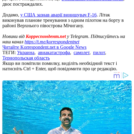
двоє постраждалих.
Додамо,
у США зазнав аварії винищувач F-16
. Літак
виконував планове тренування з одним пілотом на борту в
районі Верхнього півострова Мічигану.
Новини від
Корреспондент.net
у Telegram. Підписуйтесь на
наш канал
https://t.me/korrespondentnet
Читайте Korrespondent.net в Google News
ТЕГИ:
Украина
,
авиакатастрофа
,
самолет
,
пилот
,
Тернопольская область
Якщо ви помітили помилку, виділіть необхідний текст і
натисніть Ctrl + Enter, щоб повідомити про це редакцію.