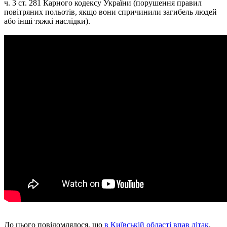
ч. 3 ст. 281 Карного кодексу України (порушення правил
повітряних польотів, якщо вони спричинили загибель людей
або інші тяжкі наслідки).
До цього повідомлялося, що
в Київській області впав літак
,