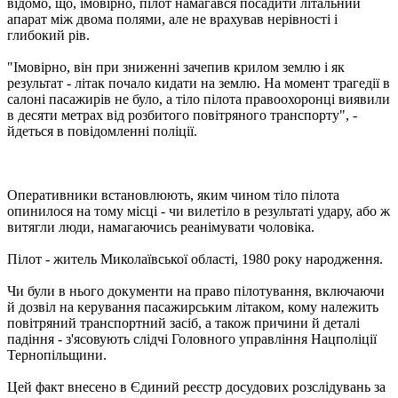
відомо, що, імовірно, пілот намагався посадити літальний
апарат між двома полями, але не врахував нерівності і
глибокий рів.
"Імовірно, він при зниженні зачепив крилом землю і як
результат - літак почало кидати на землю. На момент трагедії в
салоні пасажирів не було, а тіло пілота правоохоронці виявили
в десяти метрах від розбитого повітряного транспорту", -
йдеться в повідомленні поліції.
Оперативники встановлюють, яким чином тіло пілота
опинилося на тому місці - чи вилетіло в результаті удару, або ж
витягли люди, намагаючись реанімувати чоловіка.
Пілот - житель Миколаївської області, 1980 року народження.
Чи були в нього документи на право пілотування, включаючи
й дозвіл на керування пасажирським літаком, кому належить
повітряний транспортний засіб, а також причини й деталі
падіння - з'ясовують слідчі Головного управління Нацполіції
Тернопільщини.
Цей факт внесено в Єдиний реєстр досудових розслідувань за