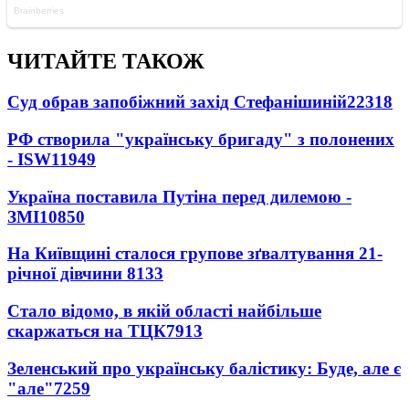
ЧИТАЙТЕ ТАКОЖ
Суд обрав запобіжний захід Стефанішиній
22318
РФ створила "українську бригаду" з полонених
- ISW
11949
Україна поставила Путіна перед дилемою -
ЗМІ
10850
На Київщині сталося групове зґвалтування 21-
річної дівчини
8133
Стало відомо, в якій області найбільше
скаржаться на ТЦК
7913
Зеленський про українську балістику: Буде, але є
"але"
7259