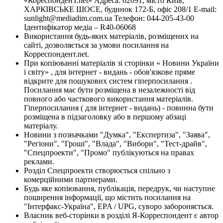
«КореспонденТ.net» Адреса: 02091, місто Київ,
ХАРКІВСЬКЕ ШОСЕ, будинок 172-Б, офіс 208/1 E-mail:
sunlight@mediadim.com.ua
Телефон: 044-205-43-00
Ідентифікатор медіа – R40-06068
Використання будь-яких матеріалів, розміщених на
сайті, дозволяється за умови посилання на
Корреспондент.net.
При копіюванні матеріалів зі сторінки « Новини України
і світу» , для інтернет - видань - обов'язкове пряме
відкрите для пошукових систем гіперпосилання .
Посилання має бути розміщена в незалежності від
повного або часткового використання матеріалів.
Гіперпосилання ( для інтернет - видань) - повинна бути
розміщена в підзаголовку або в першому абзаці
матеріалу.
Новини з позначками "Думка", "Експертиза", "Заява",
"Регіони", "Гроші", "Влада", "Вибори", "Тест-драйв",
"Спецпроекти", "Промо" публікуються на правах
реклами.
Розділ Спецпроекти створюється спільно з
комерційними партнерами.
Будь яке копіювання, публікація, передрук, чи наступне
поширення інформації, що містить посилання на
"Інтерфакс-Україна", EPA / UPG, суворо забороняється.
Власник веб-сторінки в розділі Я-Корреспондент є автор