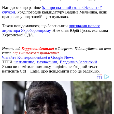
Нагадаємо, що раніше
був призначений глава Фіскальної
служби
. Уряд погодив кандидатуру Вадима Мельника, який
працював у податковій ще з нульових.
Також повідомлялося, що Зеленський
призначив нового
директора Укроборонпрому
. Ним став Юрій Гусєв, екс-глава
Херсонської ОДА.
Новини від
Корреспондент.net
в Telegram. Підписуйтесь на наш
канал
https://t.me/korrespondentnet
Читайте Korrespondent.net в Google News
ТЕГИ:
назначение
,
назначения
,
Владимир Зеленский
Якщо ви помітили помилку, виділіть необхідний текст і
натисніть Ctrl + Enter, щоб повідомити про це редакцію.