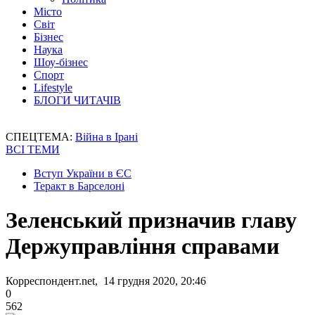
Місто
Світ
Бізнес
Наука
Шоу-бізнес
Спорт
Lifestyle
БЛОГИ ЧИТАЧІВ
СПЕЦТЕМА:
Війна в Ірані
ВСІ ТЕМИ
Вступ України в ЄС
Теракт в Барселоні
Зеленський призначив главу
Держуправління справами
Корреспондент.net, 14 грудня 2020, 20:46
0
562