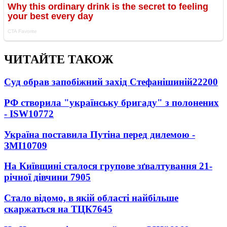
ЧИТАЙТЕ ТАКОЖ
Суд обрав запобіжний захід Стефанішиній
22200
РФ створила "українську бригаду" з полонених
- ISW
10772
Україна поставила Путіна перед дилемою -
ЗМІ
10709
На Київщині сталося групове зґвалтування 21-
річної дівчини
7905
Стало відомо, в якій області найбільше
скаржаться на ТЦК
7645