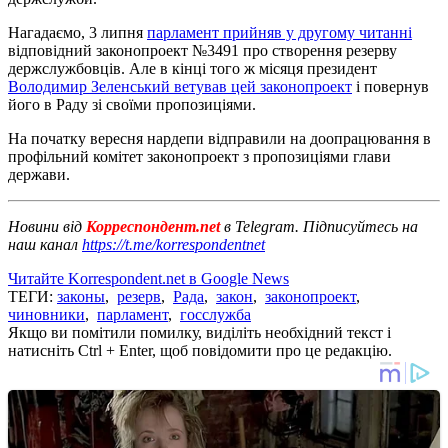
Нагадаємо, 3 липня
парламент прийняв у другому читанні
відповідний законопроект №3491 про створення резерву
держслужбовців. Але в кінці того ж місяця президент
Володимир Зеленський ветував цей законопроект
і повернув
його в Раду зі своїми пропозиціями.
На початку вересня нардепи відправили на доопрацювання в
профільний комітет законопроект з пропозиціями глави
держави.
Новини від
Корреспондент.net
в Telegram. Підписуйтесь на
наш канал
https://t.me/korrespondentnet
Читайте Korrespondent.net в Google News
ТЕГИ:
законы
,
резерв
,
Рада
,
закон
,
законопроект
,
чиновники
,
парламент
,
госслужба
Якщо ви помітили помилку, виділіть необхідний текст і
натисніть Ctrl + Enter, щоб повідомити про це редакцію.