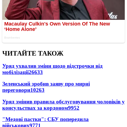
ЧИТАЙТЕ ТАКОЖ
Уряд ухвалив зміни щодо відстрочки від
мобілізації
26633
Зеленський зробив заяву про мирні
переговори
10263
Уряд змінив правила обслуговування чоловіків у
консульствах за кордоном
9952
"Медові пастки": СБУ попередила
військових
9771