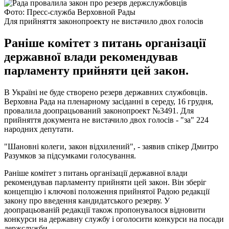
Фото: Пресс-служба Верховной Рады
Для прийняття законопроекту не вистачило двох голосів
Раніше комітет з питань організації
державної влади рекомендував
парламенту прийняти цей закон.
В Україні не буде створено резерв державних службовців.
Верховна Рада на пленарному засіданні в середу, 16 грудня,
провалила доопрацьований законопроект №3491. Для
прийняття документа не вистачило двох голосів - "за" 224
народних депутати.
"Шановні колеги, закон відхилений", - заявив спікер Дмитро
Разумков за підсумками голосування.
Раніше комітет з питань організації державної влади
рекомендував парламенту прийняти цей закон. Він зберіг
концепцію і ключові положення прийнятої Радою редакції
закону про введення кандидатського резерву. У
доопрацьованій редакції також пропонувалося відновити
конкурси на державну службу і оголосити конкурси на посади
держслужби.