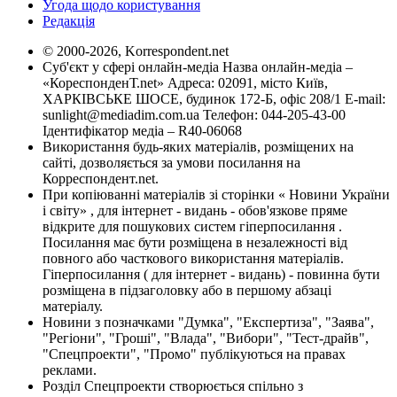
Угода щодо користування
Редакція
© 2000-2026, Korrespondent.net
Суб'єкт у сфері онлайн-медіа Назва онлайн-медіа –
«КореспонденТ.net» Адреса: 02091, місто Київ,
ХАРКІВСЬКЕ ШОСЕ, будинок 172-Б, офіс 208/1 E-mail:
sunlight@mediadim.com.ua
Телефон: 044-205-43-00
Ідентифікатор медіа – R40-06068
Використання будь-яких матеріалів, розміщених на
сайті, дозволяється за умови посилання на
Корреспондент.net.
При копіюванні матеріалів зі сторінки « Новини України
і світу» , для інтернет - видань - обов'язкове пряме
відкрите для пошукових систем гіперпосилання .
Посилання має бути розміщена в незалежності від
повного або часткового використання матеріалів.
Гіперпосилання ( для інтернет - видань) - повинна бути
розміщена в підзаголовку або в першому абзаці
матеріалу.
Новини з позначками "Думка", "Експертиза", "Заява",
"Регіони", "Гроші", "Влада", "Вибори", "Тест-драйв",
"Спецпроекти", "Промо" публікуються на правах
реклами.
Розділ Спецпроекти створюється спільно з