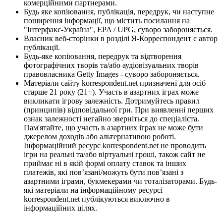
комерційними партнерами.
Будь яке копіювання, публікація, передрук, чи наступне
поширення інформації, що містить посилання на
"Інтерфакс-Україна", EPA / UPG, суворо забороняється.
Власник веб-сторінки в розділі Я-Корреспондент є автор
публікації.
Будь-яке копіювання, передрук та відтворення
фотографічних творів та/або аудіовізуальних творів
правовласника Getty Images - суворо забороняється.
Матеріали сайту korrespondent.net призначені для осіб
старше 21 року (21+). Участь в азартних іграх може
викликати ігрову залежність. Дотримуйтесь правил
(принципів) відповідальної гри. При виявленні перших
ознак залежності негайно зверніться до спеціаліста.
Пам'ятайте, що участь в азартних іграх не може бути
джерелом доходів або альтернативою роботі.
Інформаційний ресурс korrespondent.net не проводить
ігри на реальні та/або віртуальні гроші, також сайт не
приймає ні в якій формі оплату ставок та інших
платежів, які пов’язані/можуть бути пов’язані з
азартними іграми, букмекерами чи тоталізаторами. Будь-
які матеріали на інформаційному ресурсі
korrespondent.net публікуються виключно в
інформаційних цілях.