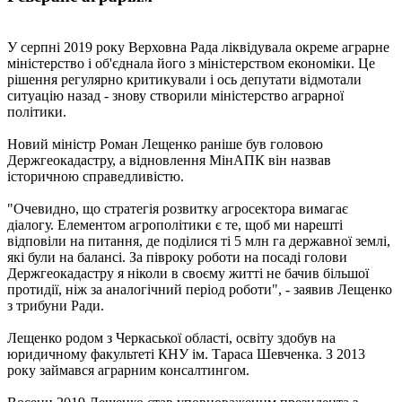
У серпні 2019 року Верховна Рада ліквідувала окреме аграрне
міністерство і об'єднала його з міністерством економіки. Це
рішення регулярно критикували і ось депутати відмотали
ситуацію назад - знову створили міністерство аграрної
політики.
Новий міністр Роман Лещенко раніше був головою
Держгеокадастру, а відновлення МінАПК він назвав
історичною справедливістю.
"Очевидно, що стратегія розвитку агросектора вимагає
діалогу. Елементом агрополітики є те, щоб ми нарешті
відповіли на питання, де поділися ті 5 млн га державної землі,
які були на балансі. За півроку роботи на посаді голови
Держгеокадастру я ніколи в своєму житті не бачив більшої
протидії, ніж за аналогічний період роботи", - заявив Лещенко
з трибуни Ради.
Лещенко родом з Черкаської області, освіту здобув на
юридичному факультеті КНУ ім. Тараса Шевченка. З 2013
року займався аграрним консалтингом.