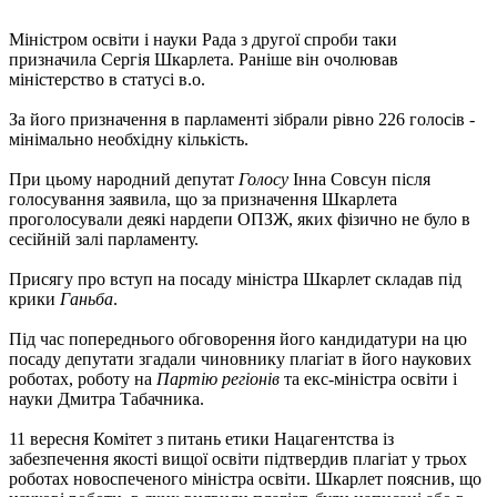
Міністром освіти і науки Рада з другої спроби таки
призначила Сергія Шкарлета. Раніше він очолював
міністерство в статусі в.о.
За його призначення в парламенті зібрали рівно 226 голосів -
мінімально необхідну кількість.
При цьому народний депутат
Голосу
Інна Совсун після
голосування заявила, що за призначення Шкарлета
проголосували деякі нардепи ОПЗЖ, яких фізично не було в
сесійній залі парламенту.
Присягу про вступ на посаду міністра Шкарлет складав під
крики
Ганьба
.
Під час попереднього обговорення його кандидатури на цю
посаду депутати згадали чиновнику плагіат в його наукових
роботах, роботу на
Партію регіонів
та екс-міністра освіти і
науки Дмитра Табачника.
11 вересня Комітет з питань етики Нацагентства із
забезпечення якості вищої освіти підтвердив плагіат у трьох
роботах новоспеченого міністра освіти. Шкарлет пояснив, що