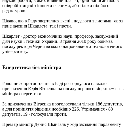
наукові роботи, в яких виявили плагіат, були написані або в
співробітництві з іншими вченими, або тільки під його
редактурою.
Цікаво, що в Раду зверталися вчені і педагоги з листами, як за
призначення Шкарлета, так і проти.
Шкарлет - доктор економічних наук, професор, заслужений
діяч науки і техніки України. З травня 2010 року обіймав
посаду ректора Чернігівського національного технологічного
університету.
Енергетика без міністра
Головне ж протистояння в Раді розгорнулося навколо
призначення Юрія Вітренка на посаду першого віце-прем'єра -
міністра енергетики.
За призначення Вітренка проголосували тільки 186 депутатів,
а для прийняття рішення необхідно 226. Утрималися - 88
депутатів, 19 - голосували проти.
Прем'єр-міністр Денис Шмигаль у ході засідання парламенту