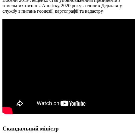
Восени 2019 Лещенко став уповноваженим президента з
земельних питань. А влітку 2020 року - очолив Державну
службу з питань геодезії, картографії та кадастру.
Скандальний міністр