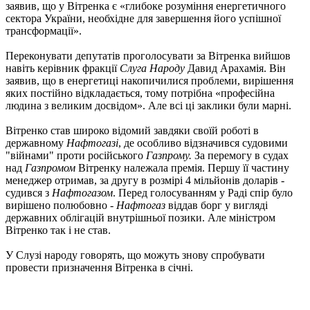
заявив, що у Вітренка є «глибоке розуміння енергетичного
сектора України, необхідне для завершення його успішної
трансформації».
Переконувати депутатів проголосувати за Вітренка вийшов
навіть керівник фракції
Слуга Народу
Давид Арахамія. Він
заявив, що в енергетиці накопичилися проблеми, вирішення
яких постійно відкладається, тому потрібна «професійна
людина з великим досвідом». Але всі ці заклики були марні.
Вітренко став широко відомий завдяки своїй роботі в
державному
Нафтогазі
, де особливо відзначився судовими
"війнами" проти російського
Газпрому.
За перемогу в судах
над
Газпромом
Вітренку належала премія. Першу її частину
менеджер отримав, за другу в розмірі 4 мільйонів доларів -
судився з
Нафтогазом
. Перед голосуванням у Раді спір було
вирішено полюбовно -
Нафтогаз
віддав борг у вигляді
державних облігацій внутрішньої позики. Але міністром
Вітренко так і не став.
У Слузі народу говорять, що можуть знову спробувати
провести призначення Вітренка в січні.