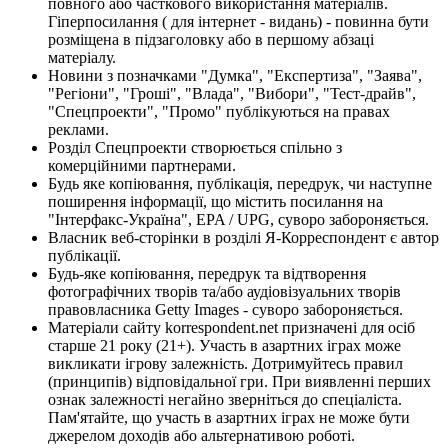
повного або часткового використання матеріалів.
Гіперпосилання ( для інтернет - видань) - повинна бути
розміщена в підзаголовку або в першому абзаці
матеріалу.
Новини з позначками "Думка", "Експертиза", "Заява",
"Регіони", "Гроші", "Влада", "Вибори", "Тест-драйв",
"Спецпроекти", "Промо" публікуються на правах
реклами.
Розділ Спецпроекти створюється спільно з
комерційними партнерами.
Будь яке копіювання, публікація, передрук, чи наступне
поширення інформації, що містить посилання на
"Інтерфакс-Україна", EPA / UPG, суворо забороняється.
Власник веб-сторінки в розділі Я-Корреспондент є автор
публікації.
Будь-яке копіювання, передрук та відтворення
фотографічних творів та/або аудіовізуальних творів
правовласника Getty Images - суворо забороняється.
Матеріали сайту korrespondent.net призначені для осіб
старше 21 року (21+). Участь в азартних іграх може
викликати ігрову залежність. Дотримуйтесь правил
(принципів) відповідальної гри. При виявленні перших
ознак залежності негайно зверніться до спеціаліста.
Пам'ятайте, що участь в азартних іграх не може бути
джерелом доходів або альтернативою роботі.