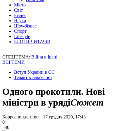
Місто
Світ
Бізнес
Наука
Шоу-бізнес
Спорт
Lifestyle
БЛОГИ ЧИТАЧІВ
СПЕЦТЕМА:
Війна в Ірані
ВСІ ТЕМИ
Вступ України в ЄС
Теракт в Барселоні
Одного прокотили. Нові
міністри в уряді
Сюжет
Корреспондент.net, 17 грудня 2020, 17:43
0
540