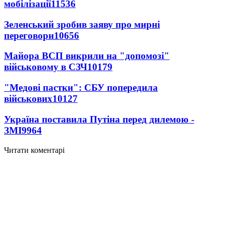
мобілізації
11536
Зеленський зробив заяву про мирні
переговори
10656
Майора ВСП викрили на "допомозі"
військовому в СЗЧ
10179
"Медові пастки": СБУ попередила
військових
10127
Україна поставила Путіна перед дилемою -
ЗМІ
9964
Читати коментарі