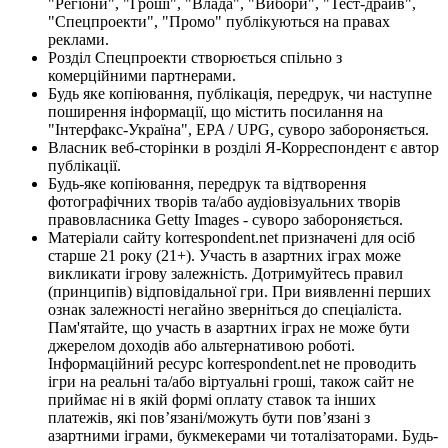
"Регіони", "Гроші", "Влада", "Вибори", "Тест-драйв",
"Спецпроекти", "Промо" публікуються на правах
реклами.
Розділ Спецпроекти створюється спільно з
комерційними партнерами.
Будь яке копіювання, публікація, передрук, чи наступне
поширення інформації, що містить посилання на
"Інтерфакс-Україна", EPA / UPG, суворо забороняється.
Власник веб-сторінки в розділі Я-Корреспондент є автор
публікації.
Будь-яке копіювання, передрук та відтворення
фотографічних творів та/або аудіовізуальних творів
правовласника Getty Images - суворо забороняється.
Матеріали сайту korrespondent.net призначені для осіб
старше 21 року (21+). Участь в азартних іграх може
викликати ігрову залежність. Дотримуйтесь правил
(принципів) відповідальної гри. При виявленні перших
ознак залежності негайно зверніться до спеціаліста.
Пам'ятайте, що участь в азартних іграх не може бути
джерелом доходів або альтернативою роботі.
Інформаційний ресурс korrespondent.net не проводить
ігри на реальні та/або віртуальні гроші, також сайт не
приймає ні в якій формі оплату ставок та інших
платежів, які пов’язані/можуть бути пов’язані з
азартними іграми, букмекерами чи тоталізаторами. Будь-