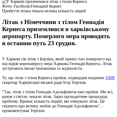
Фото: Facebook/Геннадий Кернес
Прибуття літака чекала велика кількість людей
Літак з Німеччини з тілом Геннадія
Кернеса приземлився в харківському
аеропорту. Померлого мера проводять
в останню путь 23 грудня.
У Харкові сів літак з Берліна, який привіз тіло померлого від
наслідків коронавірусу мера Харкова Геннадія Кернеса. Літак
зустрічають міські чиновники та журналісти.
Те, що літак з тілом Кернеса прибув, подвердив виданню
УНН
секретар Харківської міської ради Ігор Терехов.
"Так, літак з тілом Геннадія Адольфовича вже прибув. Ми всі,
разом з сім'єю, чекали літак. Зараз проходитиме процедура
прийому. Вражає кількість людей, які очікували літак. Це
свідчить про велику любов до Геннадія Адольфовича", -
прокоментував Терехов.