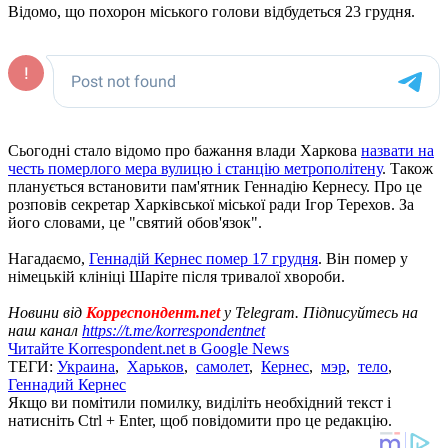
Відомо, що похорон міського голови відбудеться 23 грудня.
Сьогодні стало відомо про бажання влади Харкова
назвати на
честь померлого мера вулицю і станцію метрополітену
. Також
планується встановити пам'ятник Геннадію Кернесу. Про це
розповів секретар Харківської міської ради Ігор Терехов. За
його словами, це "святий обов'язок".
Нагадаємо,
Геннадій Кернес помер 17 грудня
. Він помер у
німецькій клініці Шаріте після тривалої хвороби.
Новини від
Корреспондент.net
у Telegram. Підписуйтесь на
наш канал
https://t.me/korrespondentnet
Читайте Korrespondent.net в Google News
ТЕГИ:
Украина
,
Харьков
,
самолет
,
Кернес
,
мэр
,
тело
,
Геннадий Кернес
Якщо ви помітили помилку, виділіть необхідний текст і
натисніть Ctrl + Enter, щоб повідомити про це редакцію.