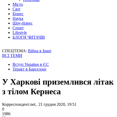
Місто
Світ
Бізнес
Наука
Шоу-бізнес
Спорт
Lifestyle
БЛОГИ ЧИТАЧІВ
СПЕЦТЕМА:
Війна в Ірані
ВСІ ТЕМИ
Вступ України в ЄС
Теракт в Барселоні
У Харкові приземлився літак
з тілом Кернеса
Корреспондент.net, 21 грудня 2020, 19:51
0
1986