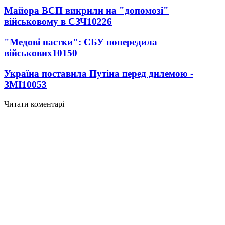
Майора ВСП викрили на "допомозі"
військовому в СЗЧ
10226
"Медові пастки": СБУ попередила
військових
10150
Україна поставила Путіна перед дилемою -
ЗМІ
10053
Читати коментарі