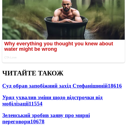
ЧИТАЙТЕ ТАКОЖ
Суд обрав запобіжний захід Стефанішиній
18616
Уряд ухвалив зміни щодо відстрочки від
мобілізації
11554
Зеленський зробив заяву про мирні
переговори
10678