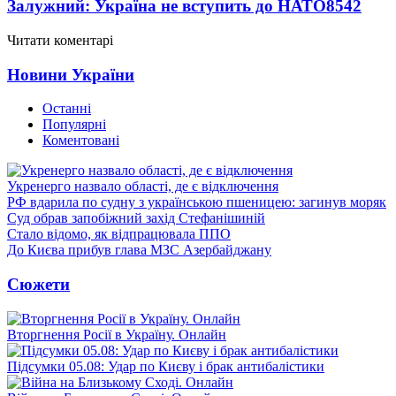
Залужний: Україна не вступить до НАТО
8542
Читати коментарі
Новини України
Останні
Популярні
Коментовані
Укренерго назвало області, де є відключення
РФ вдарила по судну з українською пшеницею: загинув моряк
Суд обрав запобіжний захід Стефанішиній
Стало відомо, як відпрацювала ППО
До Києва прибув глава МЗС Азербайджану
Сюжети
Вторгнення Росії в Україну. Онлайн
Підсумки 05.08: Удар по Києву і брак антибалістики