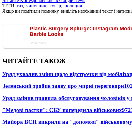
Читайте Korrespondent.net в Google News
ТЕГИ:
газ
,
чиновник
,
товар
,
полиция
Якщо ви помітили помилку, виділіть необхідний текст і натисніт
ЧИТАЙТЕ ТАКОЖ
Уряд ухвалив зміни щодо відстрочки від мобілізац
Зеленський зробив заяву про мирні переговори
10
Уряд змінив правила обслуговування чоловіків у
"Медові пастки": СБУ попередила військових
972
Майора ВСП викрили на "допомозі" військовому