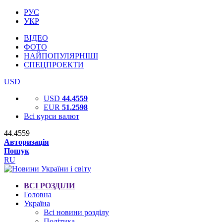
РУС
УКР
ВІДЕО
ФОТО
НАЙПОПУЛЯРНІШІ
СПЕЦПРОЕКТИ
USD
USD
44.4559
EUR
51.2598
Всі курси валют
44.4559
Авторизація
Пошук
RU
ВСІ РОЗДІЛИ
Головна
Україна
Всі новини розділу
Політика