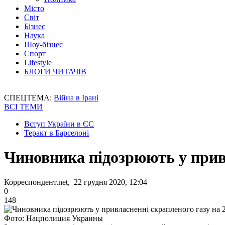
Місто
Світ
Бізнес
Наука
Шоу-бізнес
Спорт
Lifestyle
БЛОГИ ЧИТАЧІВ
СПЕЦТЕМА:
Війна в Ірані
ВСІ ТЕМИ
Вступ України в ЄС
Теракт в Барселоні
Чиновника підозрюють у привл
Корреспондент.net, 22 грудня 2020, 12:04
0
148
Фото: Нацполиция Украины