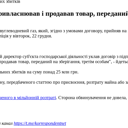
их збитків
ивласнював і продавав товар, переданий 
 вуглеводневий газ, який, згідно з умовами договору, прийняв на
ція у вівторок, 22 грудня.
 директор суб'єкта господарської діяльності уклав договір з під
одавав товар, переданий на зберігання, третім особам", - йдетьс
ьних збитків на суму понад 25 млн грн.
ину, передбаченого статтею про присвоєння, розтрату майна аб
ченого в мільйонній розтраті
. Сторона обвинувачення не довела,
ш канал
https://t.me/korrespondentnet