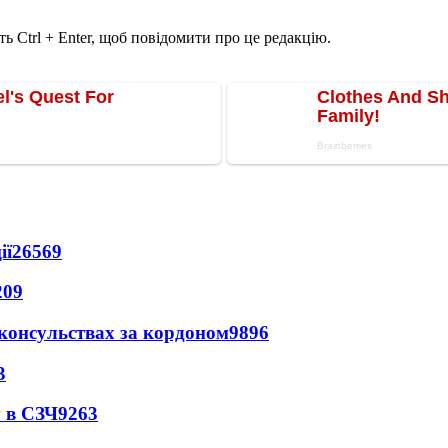
ь Ctrl + Enter, щоб повідомити про це редакцію.
ії
26569
209
 консульствах за кордоном
9896
3
 в СЗЧ
9263