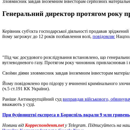
Зловмисник завдав іноземним інвесторам серйозних матеріальн
Генеральний директор протягом року пр
Керівник суб'єкта господарської діяльності продавав зріджений
йому загрожує до 12 років позбавлення волі,
повідомляє
Нацполі
"Під час досудового розслідування встановлено, що генеральний
вуглеводневого газу. Протягом року чиновник привласнював і пр
Своїми діями зловмисник завдав іноземним інвесторам матеріал
Йому повідомлено про підозру у вчиненні кримінального злоч
(ч.5 ст.191 КК України).
Раніше Антикорупційний суд
виправдав військового, обвинува
вважають у суді.
При будівництві експреса в Бориспіль вкрали 9 млн гривень
Новини від
Корреспондент.net
у Telegram. Підписуйтесь на на