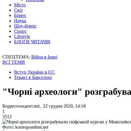
Місто
Світ
Бізнес
Наука
Шоу-бізнес
Спорт
Lifestyle
БЛОГИ ЧИТАЧІВ
СПЕЦТЕМА:
Війна в Ірані
ВСІ ТЕМИ
Вступ України в ЄС
Теракт в Барселоні
"Чорні археологи" розграбува
Корреспондент.net, 22 грудня 2020, 14:18
1
3512
Фото: korrespondent.net