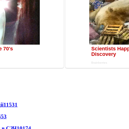
ії
11531
653
 в СЗЧ
10174