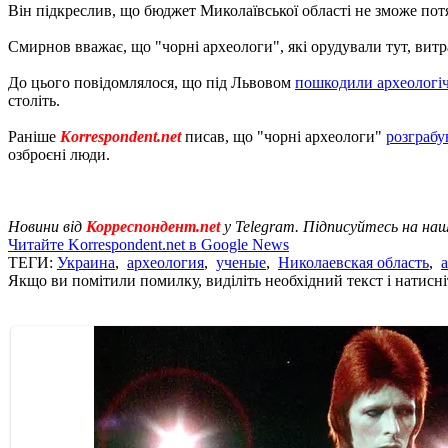
Він підкреслив, що бюджет Миколаївської області не зможе потя
Смирнов вважає, що "чорні археологи", які орудували тут, витр
До цього повідомлялося, що під Львовом
пошкодили археологі
століть.
Раніше
Korrespondent.net
писав, що "чорні археологи"
розграбу
озброєні люди.
Новини від
Корреспондент.net
у Telegram. Підписуйтесь на на
Читайте Korrespondent.net в Google News
ТЕГИ:
Украина
,
археология
,
ученые
,
Николаевская область
,
Якщо ви помітили помилку, виділіть необхідний текст і натисніт