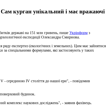
 Сам курган унікальний і має вражаючі
битків державі на 151 млн гривень, пише
Укрінформ
з
археологічної експедиції Олександра Смирнова.
 ряду експертиз (екологічних і земельних). Цим має зайнятися
ки за спеціальними формулами, які застосовують у таких
 - серединою IV століття до нашої ери", - повідомив
типоверховий будинок.
ний комплекс наукових досліджень", - заявив фахівець.