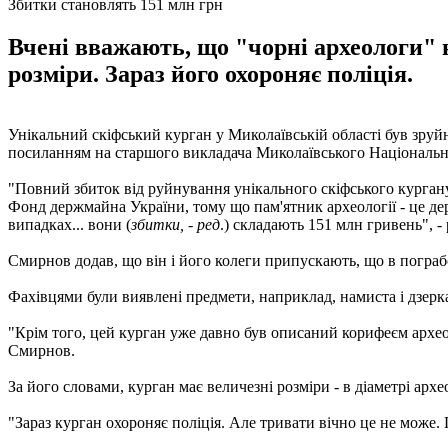
Збитки становлять 151 млн грн
Вчені вважають, що "чорні археологи" 
розміри. Зараз його охороняє поліція.
Унікальний скіфський курган у Миколаївській області був зру
посиланням на старшого викладача Миколаївського Національно
"Повний збиток від руйнування унікального скіфського кургану
Фонд держмайна України, тому що пам'ятник археології - це дер
випадках... вони (
збитки, - ред
.) складають 151 млн гривень", -
Смирнов додав, що він і його колеги припускають, що в пограб
Фахівцями були виявлені предмети, наприклад, намиста і дзерк
"Крім того, цей курган уже давно був описаний корифеєм архео
Смирнов.
За його словами, курган має величезні розміри - в діаметрі арх
"Зараз курган охороняє поліція. Але тривати вічно це не може.