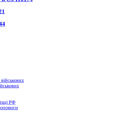
21
44
ійськових
таці РФ
 допомоги