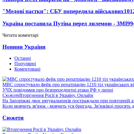
"Медові пастки": СБУ попередила військових
101
Україна поставила Путіна перед дилемою - ЗМІ
99
Читати коментарі
Новини України
Останні
Популярні
Коментовані
МВС спростувало фейк про репатріацію 1210 тіл українських в
УЧХ повідомив про безпрецедентні атаки РФ у липні
Сюжет
Вторгнення Росії в Україну. Онлайн
На Запоріжжі двоє рятувальників постраждали при повторній а
Коли мовчить зв'язок - мовчить уся бригада. Зв'язківці просять
Сюжети