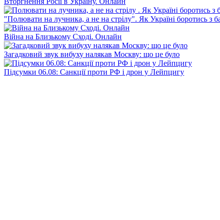
Вторгнення Росії в Україну. Онлайн
"Полювати на лучника, а не на стрілу". Як Україні боротись з 
Війна на Близькому Сході. Онлайн
Загадковий звук вибуху налякав Москву: що це було
Підсумки 06.08: Санкції проти РФ і дрон у Лейпцигу