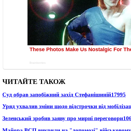
ЧИТАЙТЕ ТАКОЖ
Суд обрав запобіжний захід Стефанішиній
17995
Уряд ухвалив зміни щодо відстрочки від мобілізац
Зеленський зробив заяву про мирні переговори
10
Майора ВСП викрили на "допомозі" військовому