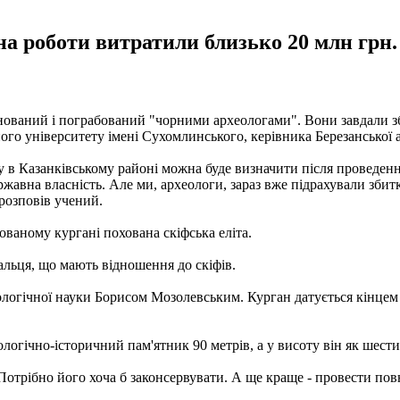
на роботи витратили близько 20 млн грн.
йнований і пограбований "чорними археологами". Вони завдали з
го університету імені Сухомлинського, керівника Березанської 
 в Казанківському районі можна буде визначити після проведення
жавна власність. Але ми, археологи, зараз вже підрахували збит
 розповів учений.
ованому кургані похована скіфська еліта.
альця, що мають відношення до скіфів.
логічної науки Борисом Мозолевським. Курган датується кінцем V
еологічно-історичний пам'ятник 90 метрів, а у висоту він як шес
 Потрібно його хоча б законсервувати. А ще краще - провести пов