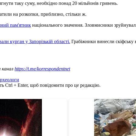
гнути таку суму, необхідно понад 20 мільйонів гривень.
атили на розкопки, приблизно, стільки ж.
чний пам'ятник
національного значення. Зловмисники зруйнували 
вали курган у Запорізькій області.
Грабіжники винесли скіфську к
ш канал
https://t.me/korrespondentnet
археологи
ь Ctrl + Enter, щоб повідомити про це редакцію.