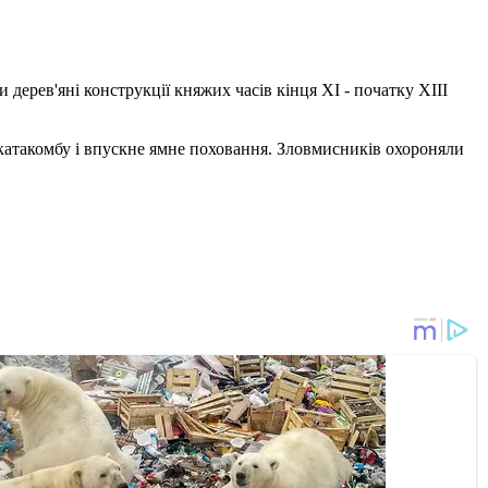
дерев'яні конструкції княжих часів кінця ХI - початку XIII
атакомбу і впускне ямне поховання. Зловмисників охороняли