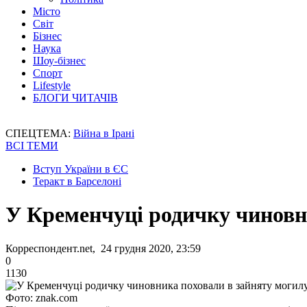
Місто
Світ
Бізнес
Наука
Шоу-бізнес
Спорт
Lifestyle
БЛОГИ ЧИТАЧІВ
СПЕЦТЕМА:
Війна в Ірані
ВСІ ТЕМИ
Вступ України в ЄС
Теракт в Барселоні
У Кременчуці родичку чиновн
Корреспондент.net, 24 грудня 2020, 23:59
0
1130
Фото: znak.com