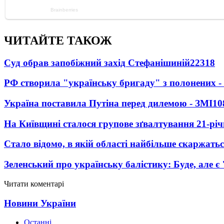
ЧИТАЙТЕ ТАКОЖ
Суд обрав запобіжний захід Стефанішиній
22318
РФ створила "українську бригаду" з полонених -
Україна поставила Путіна перед дилемою - ЗМІ
10
На Київщині сталося групове зґвалтування 21-річ
Стало відомо, в якій області найбільше скаржать
Зеленський про українську балістику: Буде, але є
Читати коментарі
Новини України
Останні