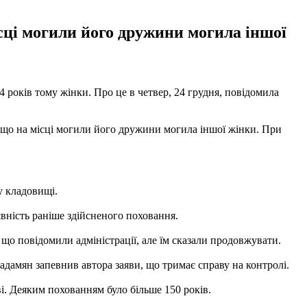
сці могили його дружини могила іншої
років тому жінки. Про це в четвер, 24 грудня, повідомила
, що на місці могили його дружини могила іншої жінки. При
у кладовищі.
явність раніше здійсненого поховання.
що повідомили адміністрації, але їм сказали продовжувати.
дамян запевнив автора заяви, що тримає справу на контролі.
і. Деяким похованням було більше 150 років.