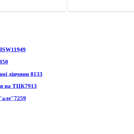
 ISW
11949
850
ної дівчини
8133
ся на ТЦК
7913
 "але"
7259