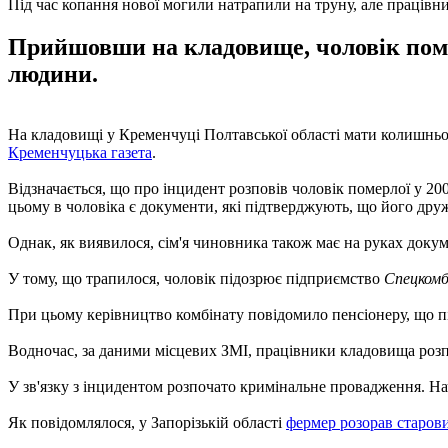
Під час копання нової могили натрапили на труну, але праців
Прийшовши на кладовище, чоловік помер
людини.
На кладовищі у Кременчуці Полтавської області мати колишньог
Кременчуцька газета
.
Відзначається, що про інцидент розповів чоловік померлої у 2
цьому в чоловіка є документи, які підтверджують, що його дру
Однак, як виявилося, сім'я чиновника також має на руках докуме
У тому, що трапилося, чоловік підозрює підприємство
Спецкомб
При цьому керівництво комбінату повідомило пенсіонеру, що пі
Водночас, за даними місцевих ЗМІ, працівники кладовища розпо
У зв'язку з інцидентом розпочато кримінальне провадження. На
Як повідомлялося, у Запорізькій області
фермер розорав старов