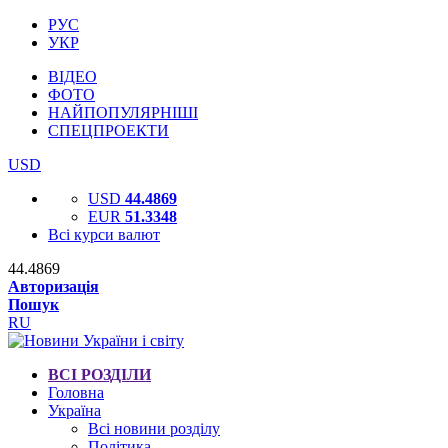
РУС
УКР
ВІДЕО
ФОТО
НАЙПОПУЛЯРНІШІ
СПЕЦПРОЕКТИ
USD
USD
44.4869
EUR
51.3348
Всі курси валют
44.4869
Авторизація
Пошук
RU
ВСІ РОЗДІЛИ
Головна
Україна
Всі новини розділу
Політика