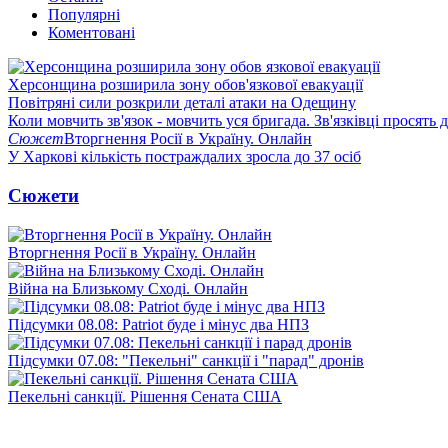
Популярні
Коментовані
Херсонщина розширила зону обов'язкової евакуації
Повітряні сили розкрили деталі атаки на Одещину
Коли мовчить зв'язок - мовчить уся бригада. Зв'язківці просять
Сюжет
Вторгнення Росії в Україну. Онлайн
У Харкові кількість постраждалих зросла до 37 осіб
Сюжети
Вторгнення Росії в Україну. Онлайн
Війна на Близькому Сході. Онлайн
Підсумки 08.08: Patriot буде і мінус два НПЗ
Підсумки 07.08: "Пекельні" санкції і "парад" дронів
Пекельні санкції. Рішення Сената США