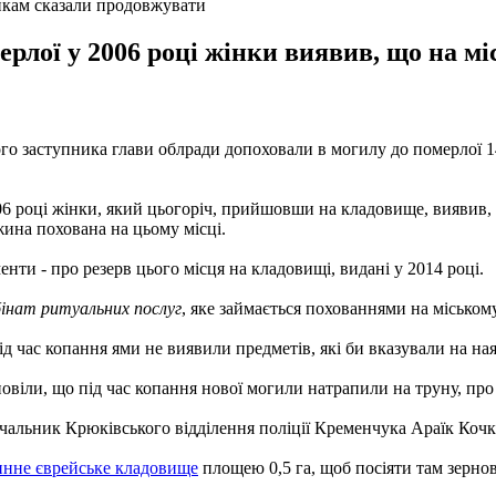
никам сказали продовжувати
лої у 2006 році жінки виявив, що на мі
о заступника глави облради допоховали в могилу до померлої 14 
006 році жінки, який цьогоріч, прийшовши на кладовище, виявив
жина похована на цьому місці.
нти - про резерв цього місця на кладовищі, видані у 2014 році.
інат ритуальних послуг
, яке займається похованнями на міськом
д час копання ями не виявили предметів, які би вказували на на
віли, що під час копання нової могили натрапили на труну, про 
чальник Крюківського відділення поліції Кременчука Араїк Кочка
инне єврейське кладовище
площею 0,5 га, щоб посіяти там зернов