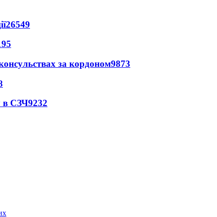
ії
26549
195
 консульствах за кордоном
9873
8
 в СЗЧ
9232
их