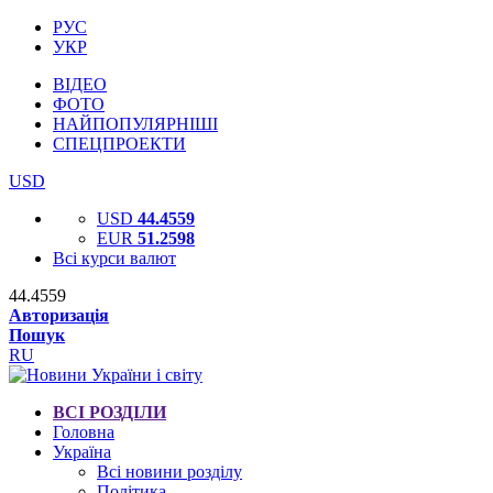
РУС
УКР
ВІДЕО
ФОТО
НАЙПОПУЛЯРНІШІ
СПЕЦПРОЕКТИ
USD
USD
44.4559
EUR
51.2598
Всі курси валют
44.4559
Авторизація
Пошук
RU
ВСІ РОЗДІЛИ
Головна
Україна
Всі новини розділу
Політика