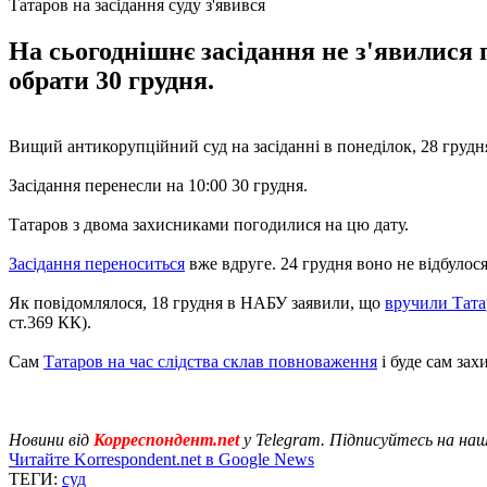
Татаров на засідання суду з'явився
На сьогоднішнє засідання не з'явилися
обрати 30 грудня.
Вищий антикорупційний суд на засіданні в понеділок, 28 грудня
Засідання перенесли на 10:00 30 грудня.
Татаров з двома захисниками погодилися на цю дату.
Засідання переноситься
вже вдруге. 24 грудня воно не відбулося
Як повідомлялося, 18 грудня в НАБУ заявили, що
вручили Тата
ст.369 КК).
Сам
Татаров на час слідства склав повноваження
і буде сам зах
Новини від
Корреспондент.net
у Telegram. Підписуйтесь на на
Читайте Korrespondent.net в Google News
ТЕГИ:
суд