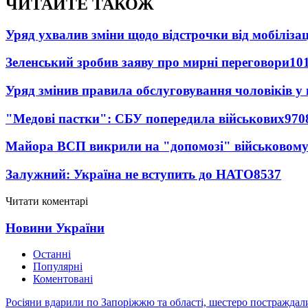
ЧИТАЙТЕ ТАКОЖ
Уряд ухвалив зміни щодо відстрочки від мобілізац
Зеленський зробив заяву про мирні переговори
10
Уряд змінив правила обслуговування чоловіків у
"Медові пастки": СБУ попередила військових
970
Майора ВСП викрили на "допомозі" військовому
Залужний: Україна не вступить до НАТО
8537
Читати коментарі
Новини України
Останні
Популярні
Коментовані
Росіяни вдарили по Запоріжжю та області, шестеро постраждал