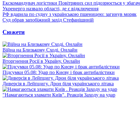
Екскомандувач логістики Повітряних сил підозрюється у збагач
Укренерго назвало області, де є відключення
РФ вдарила по судну з українською пшеницею: загинув моряк
Суд обрав запобіжний захід Стефанішиній
Сюжети
Війна на Близькому Сході. Онлайн
Вторгнення Росії в Україну. Онлайн
Підсумки 05.08: Удар по Києву і брак антибалістики
Диверсія в Лейпцигу. Дрон біля українського літака
"Намагаються зламати Київ". Реакція Заходу на удар