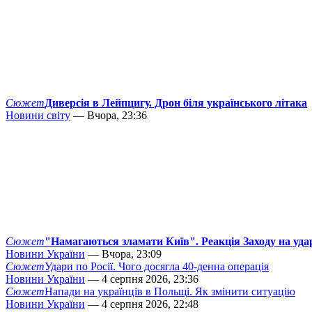
Сюжет
Диверсія в Лейпцигу. Дрон біля українського літака
Новини світу
— Вчора, 23:36
Сюжет
"Намагаються зламати Київ". Реакція Заходу на уда
Новини України
— Вчора, 23:09
Сюжет
Удари по Росії. Чого досягла 40-денна операція
Новини України
— 4 серпня 2026, 23:36
Сюжет
Напади на українців в Польщі. Як змінити ситуацію
Новини України
— 4 серпня 2026, 22:48