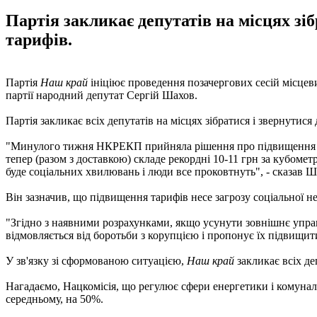
Партія закликає депутатів на місцях зі
тарифів.
Партія
Наш край
ініціює проведення позачергових сесій місцев
партії народний депутат Сергій Шахов.
Партія закликає всіх депутатів на місцях зібратися і звернутися
"Минулого тижня НКРЕКП прийняла рішення про підвищення до 
тепер (разом з доставкою) складе рекордні 10-11 грн за кубомет
буде соціальних хвилювань і люди все проковтнуть", - сказав Ш
Він зазначив, що підвищення тарифів несе загрозу соціальної не
"Згідно з наявними розрахунками, якщо усунути зовнішнє упра
відмовляється від боротьби з корупцією і пропонує їх підвищити
У зв'язку зі сформованою ситуацією,
Наш край
закликає всіх де
Нагадаємо, Нацкомісія, що регулює сфери енергетики і комунал
середньому, на 50%.