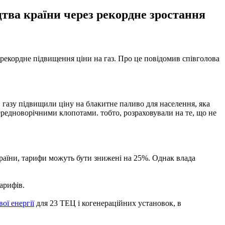
цтва країни через рекордне зростання
і рекордне підвищення ціни на газ. Про це повідомив співголова
газу підвищили ціну на блакитне паливо для населення, яка
передноворічними клопотами. тобто, розраховували на те, що не
країни, тарифи можуть бути знижені на 25%. Однак влада
арифів.
ої енергії
для 23 ТЕЦ і когенераційних установок, в