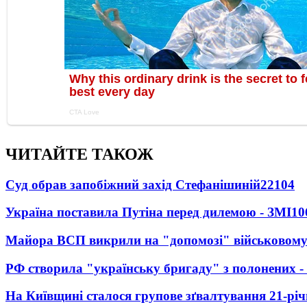
ЧИТАЙТЕ ТАКОЖ
Суд обрав запобіжний захід Стефанішиній
22104
Україна поставила Путіна перед дилемою - ЗМІ
10
Майора ВСП викрили на "допомозі" військовому
РФ створила "українську бригаду" з полонених -
На Київщині сталося групове зґвалтування 21-річ