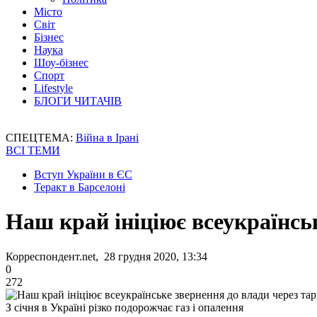
Місто
Світ
Бізнес
Наука
Шоу-бізнес
Спорт
Lifestyle
БЛОГИ ЧИТАЧІВ
СПЕЦТЕМА:
Війна в Ірані
ВСІ ТЕМИ
Вступ України в ЄС
Теракт в Барселоні
Наш край ініціює всеукраїнс
Корреспондент.net, 28 грудня 2020, 13:34
0
272
З січня в Україні різко подорожчає газ і опалення