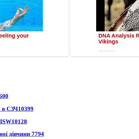
600
 в СЗЧ
10399
 ISW
10128
ної дівчини
7794