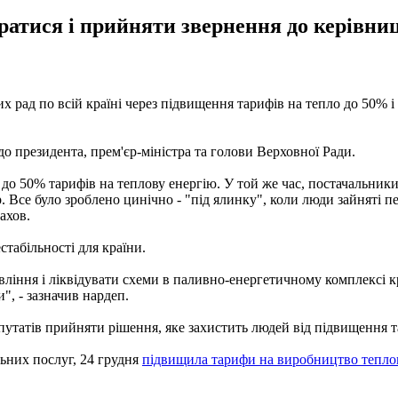
братися і прийняти звернення до керівни
их рад по всій країні через підвищення тарифів на тепло до 50% 
 до президента, прем'єр-міністра та голови Верховної Ради.
50% тарифів на теплову енергію. У той же час, постачальники 
р. Все було зроблено цинічно - "під ялинку", коли люди зайняті 
ахов.
стабільності для країни.
вління і ліквідувати схеми в паливно-енергетичному комплексі 
", - зазначив нардеп.
путатів прийняти рішення, яке захистить людей від підвищення т
ьних послуг, 24 грудня
підвищила тарифи на виробництво теплов