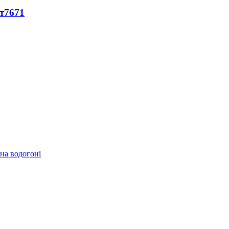
т
7671
 на водогоні