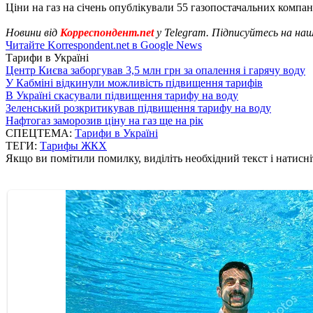
Ціни на газ на січень опублікували 55 газопостачальних компан
Новини від
Корреспондент.net
у Telegram. Підписуйтесь на на
Читайте Korrespondent.net в Google News
Тарифи в Україні
Центр Києва заборгував 3,5 млн грн за опалення і гарячу воду
У Кабміні відкинули можливість підвищення тарифів
В Україні скасували підвищення тарифу на воду
Зеленський розкритикував підвищення тарифу на воду
Нафтогаз заморозив ціну на газ ще на рік
СПЕЦТЕМА:
Тарифи в Україні
ТЕГИ:
Тарифы ЖКХ
Якщо ви помітили помилку, виділіть необхідний текст і натисніт