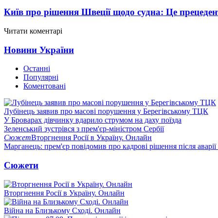
Київ про рішення Швеції щодо судна: Це прецеден
Читати коментарі
Новини України
Останні
Популярні
Коментовані
Лубінець заявив про масові порушення у Берегівському ТЦК
У Броварах дівчинку вдарило струмом на даху поїзда
Зеленський зустрівся з прем'єр-міністром Сербії
Сюжет
Вторгнення Росії в Україну. Онлайн
Марганець: прем'єр повідомив про кадрові рішення після аварії
Сюжети
Вторгнення Росії в Україну. Онлайн
Війна на Близькому Сході. Онлайн