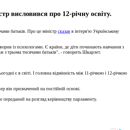
тр висловився про 12-річну освіту.
чами батьків. Про це міністр
сказав
в інтерв'ю
Українському
оворив із психологами. Є країни, де діти починають навчання з
ж з трьома тисячами батьків", - говорить Шкарлет.
годні є в світі. І головна відмінність між 11-річкою і 12-річкою
ер він призначений на постійній основі.
е переданий на розгляд керівництву парламенту.