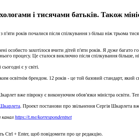
ологами і тисячами батьків. Також мініс
п'яти років почалися після спілкування з більш ніж трьома тися
ні особисто захотілося вчити дітей п'яти років. Я дуже багато г
тнього процесу. Це сталося виключно після спілкування більше, ні
сьогодні є у світі.
им освітнім брендом. 12 років - це той базовий стандарт, який сьо
Шкарлет вже півроку є виконуючим обов'язки міністра освіти. Теп
 Шкарлета
. Проект постанови про звільнення Сергія Шкарлета вж
ш канал
https://t.me/korrespondentnet
ь Ctrl + Enter, щоб повідомити про це редакцію.