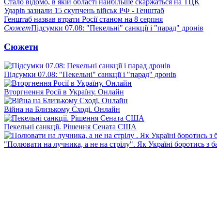
Стало відомо, в якій області найбільше скаржаться на ТЦК
Ударів зазнали 15 скупчень військ РФ - Генштаб
Генштаб назвав втрати Росії станом на 8 серпня
Сюжет
Підсумки 07.08: "Пекельні" санкції і "парад" дронів
Сюжети
Підсумки 07.08: "Пекельні" санкції і "парад" дронів
Вторгнення Росії в Україну. Онлайн
Війна на Близькому Сході. Онлайн
Пекельні санкції. Рішення Сената США
"Полювати на лучника, а не на стрілу". Як Україні боротись з 