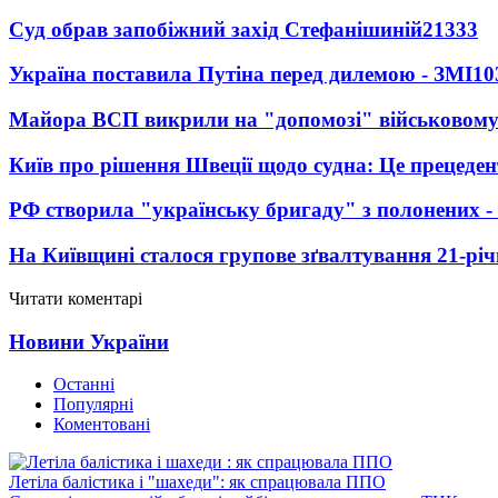
Суд обрав запобіжний захід Стефанішиній
21333
Україна поставила Путіна перед дилемою - ЗМІ
10
Майора ВСП викрили на "допомозі" військовому
Київ про рішення Швеції щодо судна: Це прецеден
РФ створила "українську бригаду" з полонених -
На Київщині сталося групове зґвалтування 21-річ
Читати коментарі
Новини України
Останні
Популярні
Коментовані
Летіла балістика і "шахеди": як спрацювала ППО