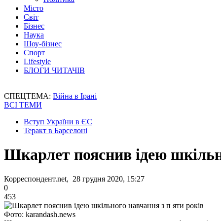
Місто
Світ
Бізнес
Наука
Шоу-бізнес
Спорт
Lifestyle
БЛОГИ ЧИТАЧІВ
СПЕЦТЕМА:
Війна в Ірані
ВСІ ТЕМИ
Вступ України в ЄС
Теракт в Барселоні
Шкарлет пояснив ідею шкільно
Корреспондент.net, 28 грудня 2020, 15:27
0
453
Фото: karandash.news