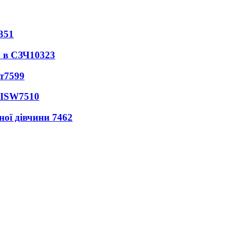
351
 в СЗЧ
10323
т
7599
 ISW
7510
ної дівчини
7462