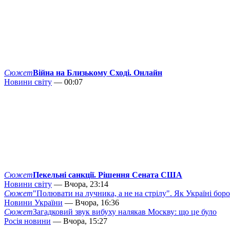
Сюжет
Війна на Близькому Сході. Онлайн
Новини світу
— 00:07
Сюжет
Пекельні санкції. Рішення Сената США
Новини світу
— Вчора, 23:14
Сюжет
"Полювати на лучника, а не на стрілу". Як Україні бор
Новини України
— Вчора, 16:36
Сюжет
Загадковий звук вибуху налякав Москву: що це було
Росія новини
— Вчора, 15:27