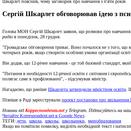
Шкарлет пояснив, чому заговорив про навчання з п'яти років
Сергій Шкарлет обговорював ідею з псих
Голова МОН Сергій Шкарлет заявив, що розмови про навчання з 
радіо
в понеділок, 28 грудня.
"Громадське обговорення триває. Воно почалося не з того, що ме
чотирьох років, якщо створити особливі умови організації осві
Він додав, що 12-річне навчання - це той базовий стандарт, який 
"Питання в необхідності 12-річної освіти є світовим і європейськ
полягає саме в профілюванні", - підсумував міністр.
Нагадаємо, що раніше
Шкарлета затвердили міністром освіти
. 
Пізніше в Раді зареєстрували
проект постанови про звільнення
Новини від
Корреспондент.net
у Telegram. Підписуйтесь на на
Читайте Korrespondent.net в Google News
ТЕГИ:
дети
,
школа
,
школы
,
школьники
,
минобразования
Якщо ви помітили помилку, виділіть необхідний текст і натисніт