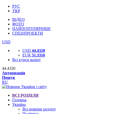
РУС
УКР
ВІДЕО
ФОТО
НАЙПОПУЛЯРНІШІ
СПЕЦПРОЕКТИ
USD
USD
44.4320
EUR
51.3316
Всі курси валют
44.4320
Авторизація
Пошук
RU
ВСІ РОЗДІЛИ
Головна
Україна
Всі новини розділу
Політика