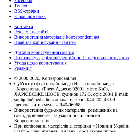
Facebook
Twitter
RSS-стрічки
E-mail розсилка
Контакти
Реклама на сайті
Використання матеріалів korrespondent.net
Правила користування сайтом
Договір користування сайтом
Політика у сфері конфіденційності і персональних даних
Угода щодо користування
Редакція
© 2000-2026, Korrespondent.net
Суб'єкт у сфері онлайн-медіа Назва онлайн-медіа –
«КореспонденТ.net» Адреса: 02091, місто Київ,
ХАРКІВСЬКЕ ШОСЕ, будинок 172-Б, офіс 208/1 E-mail:
sunlight@mediadim.com.ua
Телефон: 044-205-43-00
Ідентифікатор медіа – R40-06068
Використання будь-яких матеріалів, розміщених на
сайті, дозволяється за умови посилання на
Корреспондент.net.
При копіюванні матеріалів зі сторінки « Новини України
і світу» , для інтернет - видань - обов'язкове пряме