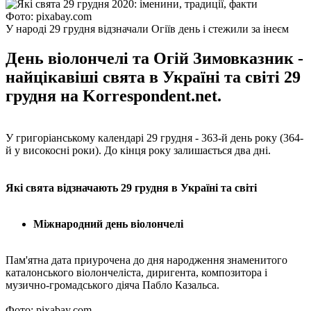
Фото: pixabay.com
У народі 29 грудня відзначали Огіїв день і стежили за інеєм
День віолончелі та Огій Зимовказник -
найцікавіші свята в Україні та світі 29
грудня на Korrespondent.net.
У григоріанському календарі 29 грудня - 363-й день року (364-
й у високосні роки). До кінця року залишається два дні.
Які свята відзначають 29 грудня в Україні та світі
Міжнародний день віолончелі
Пам'ятна дата приурочена до дня народження знаменитого
каталонського віолончеліста, диригента, композитора і
музично-громадського діяча Пабло Казальса.
Фото: pixabay.com