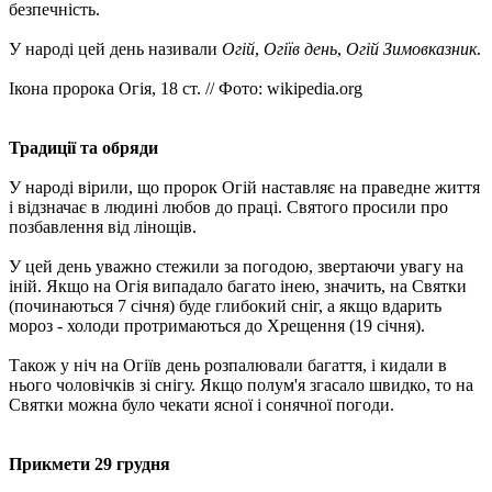
безпечність.
У народі цей день називали
Огій
,
Огіїв день
,
Огій Зимовказник
.
Ікона пророка Огія, 18 ст. // Фото: wikipedia.org
Традиції та обряди
У народі вірили, що пророк Огій наставляє на праведне життя
і відзначає в людині любов до праці. Святого просили про
позбавлення від лінощів.
У цей день уважно стежили за погодою, звертаючи увагу на
іній. Якщо на Огія випадало багато інею, значить, на Святки
(починаються 7 січня) буде глибокий сніг, а якщо вдарить
мороз - холоди протримаються до Хрещення (19 січня).
Також у ніч на Огіїв день розпалювали багаття, і кидали в
нього чоловічків зі снігу. Якщо полум'я згасало швидко, то на
Святки можна було чекати ясної і сонячної погоди.
Прикмети 29 грудня