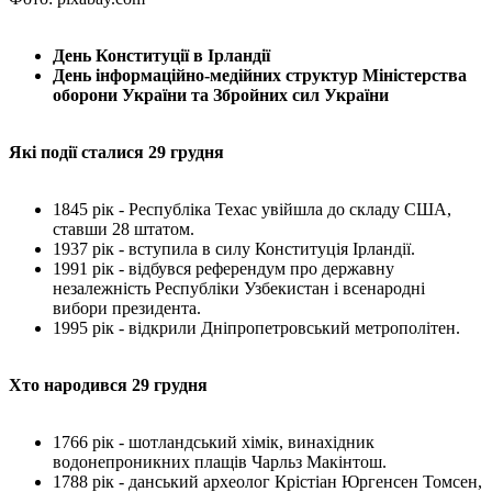
День Конституції в Ірландії
День інформаційно-медійних структур Міністерства
оборони України та Збройних сил України
Які події сталися 29 грудня
1845 рік - Республіка Техас увійшла до складу США,
ставши 28 штатом.
1937 рік - вступила в силу Конституція Ірландії.
1991 рік - відбувся референдум про державну
незалежність Республіки Узбекистан і всенародні
вибори президента.
1995 рік - відкрили Дніпропетровський метрополітен.
Хто народився 29 грудня
1766 рік - шотландський хімік, винахідник
водонепроникних плащів Чарльз Макінтош.
1788 рік - данський археолог Крістіан Юргенсен Томсен,