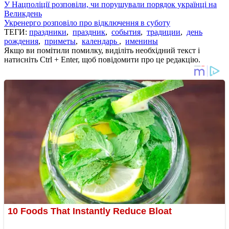
У Нацполіції розповіли, чи порушували порядок українці на
Великдень
Укренерго розповіло про відключення в суботу
ТЕГИ:
праздники
,
праздник
,
события
,
традиции
,
день
рождения
,
приметы
,
календарь
,
именины
Якщо ви помітили помилку, виділіть необхідний текст і
натисніть Ctrl + Enter, щоб повідомити про це редакцію.