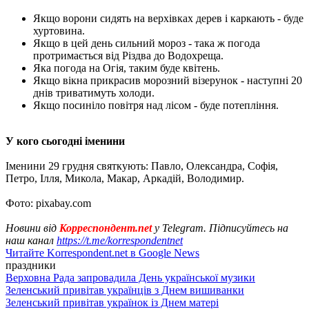
Якщо ворони сидять на верхівках дерев і каркають - буде
хуртовина.
Якщо в цей день сильний мороз - така ж погода
протримається від Різдва до Водохреща.
Яка погода на Огія, таким буде квітень.
Якщо вікна прикрасив морозний візерунок - наступні 20
днів триватимуть холоди.
Якщо посиніло повітря над лісом - буде потепління.
У кого сьогодні іменини
Іменини 29 грудня святкують: Павло, Олександра, Софія,
Петро, ​​Ілля, Микола, Макар, Аркадій, Володимир.
Фото: pixabay.com
Новини від
Корреспондент.net
у Telegram. Підписуйтесь на
наш канал
https://t.me/korrespondentnet
Читайте Korrespondent.net в Google News
праздники
Верховна Рада запровадила День української музики
Зеленський привітав українців з Днем вишиванки
Зеленський привітав українок із Днем матері