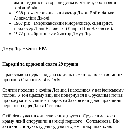
який виділив в історії людства кам'яний, бронзовий і
залізний вік.
1938 рік - американський актор Джон Войт, батько
Анджеліни Джолі.
1967 рік - американський кінорежисер, сценарист,
продюсер Ліллі Вачовські (Ендрю Пол Вачовські).
1972 рік - британський актор Джуд Лоу.
Джуд Лоу // Фото: ЕРА
Народні та церковні свята 29 грудня
Православна церква відзначає день пам'яті одного з останніх
пророків Старого Завіту Огія.
Святий походив з коліна Левіїна і народився у вавілонському
полоні. У юнацькому віці він повернувся в Єрусалим і почав
пророкувати зі святим пророком Захарією під час правління
перського царя Дарія Гістаспа.
Огій був сучасником створення другого Єрусалимського
храму, який спорудили на місці першого - Соломонова. Він
активно спонукав іудеїв будувати храм і викривав їхню