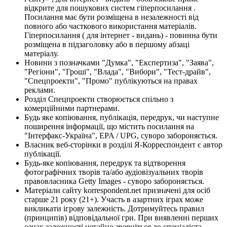
відкрите для пошукових систем гіперпосилання .
Посилання має бути розміщена в незалежності від
повного або часткового використання матеріалів.
Гіперпосилання ( для інтернет - видань) - повинна бути
розміщена в підзаголовку або в першому абзаці
матеріалу.
Новини з позначками "Думка", "Експертиза", "Заява",
"Регіони", "Гроші", "Влада", "Вибори", "Тест-драйв",
"Спецпроекти", "Промо" публікуються на правах
реклами.
Розділ Спецпроекти створюється спільно з
комерційними партнерами.
Будь яке копіювання, публікація, передрук, чи наступне
поширення інформації, що містить посилання на
"Інтерфакс-Україна", EPA / UPG, суворо забороняється.
Власник веб-сторінки в розділі Я-Корреспондент є автор
публікації.
Будь-яке копіювання, передрук та відтворення
фотографічних творів та/або аудіовізуальних творів
правовласника Getty Images - суворо забороняється.
Матеріали сайту korrespondent.net призначені для осіб
старше 21 року (21+). Участь в азартних іграх може
викликати ігрову залежність. Дотримуйтесь правил
(принципів) відповідальної гри. При виявленні перших
ознак залежності негайно зверніться до спеціаліста.