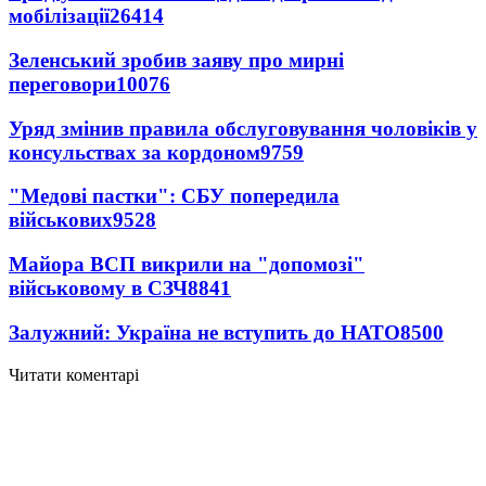
мобілізації
26414
Зеленський зробив заяву про мирні
переговори
10076
Уряд змінив правила обслуговування чоловіків у
консульствах за кордоном
9759
"Медові пастки": СБУ попередила
військових
9528
Майора ВСП викрили на "допомозі"
військовому в СЗЧ
8841
Залужний: Україна не вступить до НАТО
8500
Читати коментарі