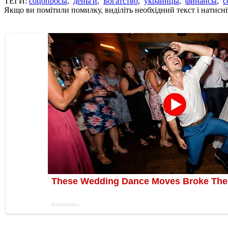
ТЕГИ:
соцопросы
,
деньги
,
Богатство
,
украинцы
,
финансы
,
с
Якщо ви помітили помилку, виділіть необхідний текст і натисніт