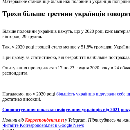
Матеріальне становище більш ніж половини українців погіршил
Трохи більше третини українців говорят
Більше половини українців кажуть, що у 2020 році їхнє матері
вівторок, 29 грудня.
Так, у 2020 році грошей стало менше у 51,8% громадян України.
При цьому, за статистикою, від безробіття найбільше постраждал
Опитування проводилося з 17 по 23 грудня 2020 року в 24 облас
респондента.
Нагадаємо, що у 2020 році
більшість українців відчували себе
достатньо високий.
Соцопитування показало очікування українців від 2021 рок
Новини від
Корреспондент.net
у Telegram. Підписуйтесь на на
Читайте Korrespondent.net в Google News