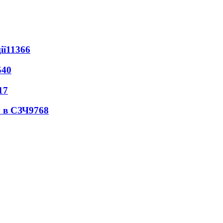
ії
11366
540
17
 в СЗЧ
9768