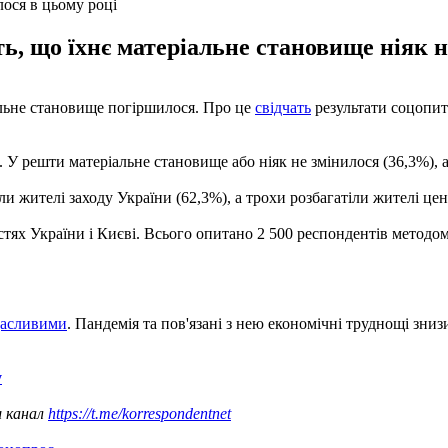
ося в цьому році
ь, що їхнє матеріальне становище ніяк н
альне становище погіршилося. Про це
свідчать
результати соцопит
 У решти матеріальне становище або ніяк не змінилося (36,3%), 
и жителі заходу України (62,3%), а трохи розбагатіли жителі цен
тях України і Києві. Всього опитано 2 500 респондентів методом
 щасливими
. Пандемія та пов'язані з нею економічні труднощі знизи
у
ш канал
https://t.me/korrespondentnet