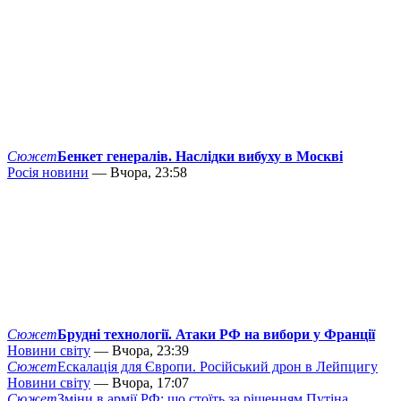
Сюжет
Бенкет генералів. Наслідки вибуху в Москві
Росія новини
— Вчора, 23:58
Сюжет
Брудні технології. Атаки РФ на вибори у Франції
Новини світу
— Вчора, 23:39
Сюжет
Ескалація для Європи. Російський дрон в Лейпцигу
Новини світу
— Вчора, 17:07
Сюжет
Зміни в армії РФ: що стоїть за рішенням Путіна