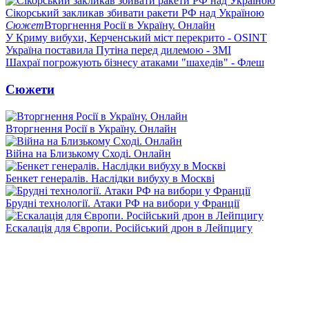
Сікорський закликав збивати ракети РФ над Україною
Сюжет
Вторгнення Росії в Україну. Онлайн
У Криму вибухи, Керченський міст перекрито - OSINT
Україна поставила Путіна перед дилемою - ЗМІ
Шахраї погрожують бізнесу атаками "шахедів" - Флеш
Сюжети
Вторгнення Росії в Україну. Онлайн
Війна на Близькому Сході. Онлайн
Бенкет генералів. Наслідки вибуху в Москві
Брудні технології. Атаки РФ на вибори у Франції
Ескалація для Європи. Російський дрон в Лейпцигу