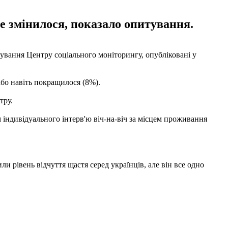
е змінилося, показало опитування.
ування Центру соціального моніторингу, опубліковані у
або навіть покращилося (8%).
тру.
 індивідуального інтерв'ю віч-на-віч за місцем проживання
ли рівень відчуття щастя серед українців, але він все одно