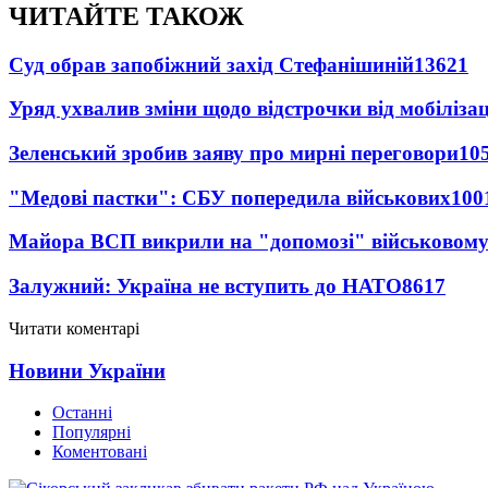
ЧИТАЙТЕ ТАКОЖ
Суд обрав запобіжний захід Стефанішиній
13621
Уряд ухвалив зміни щодо відстрочки від мобілізац
Зеленський зробив заяву про мирні переговори
10
"Медові пастки": СБУ попередила військових
100
Майора ВСП викрили на "допомозі" військовому
Залужний: Україна не вступить до НАТО
8617
Читати коментарі
Новини України
Останні
Популярні
Коментовані