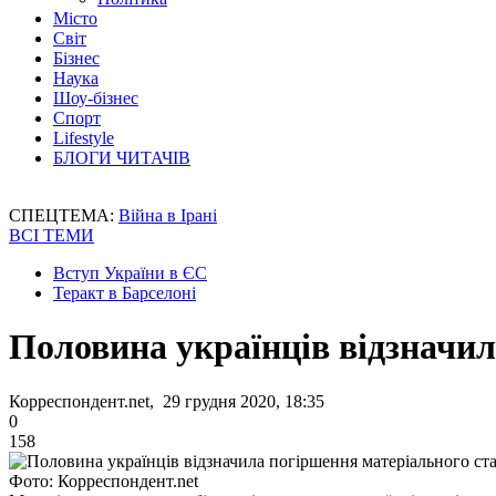
Місто
Світ
Бізнес
Наука
Шоу-бізнес
Спорт
Lifestyle
БЛОГИ ЧИТАЧІВ
СПЕЦТЕМА:
Війна в Ірані
ВСІ ТЕМИ
Вступ України в ЄС
Теракт в Барселоні
Половина українців відзначил
Корреспондент.net, 29 грудня 2020, 18:35
0
158
Фото: Корреспондент.net