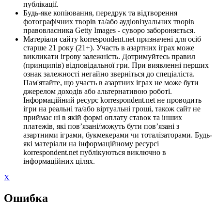
публікації.
Будь-яке копіювання, передрук та відтворення
фотографічних творів та/або аудіовізуальних творів
правовласника Getty Images - суворо забороняється.
Матеріали сайту korrespondent.net призначені для осіб
старше 21 року (21+). Участь в азартних іграх може
викликати ігрову залежність. Дотримуйтесь правил
(принципів) відповідальної гри. При виявленні перших
ознак залежності негайно зверніться до спеціаліста.
Пам'ятайте, що участь в азартних іграх не може бути
джерелом доходів або альтернативою роботі.
Інформаційний ресурс korrespondent.net не проводить
ігри на реальні та/або віртуальні гроші, також сайт не
приймає ні в якій формі оплату ставок та інших
платежів, які пов’язані/можуть бути пов’язані з
азартними іграми, букмекерами чи тоталізаторами. Будь-
які матеріали на інформаційному ресурсі
korrespondent.net публікуються виключно в
інформаційних цілях.
X
Ошибка