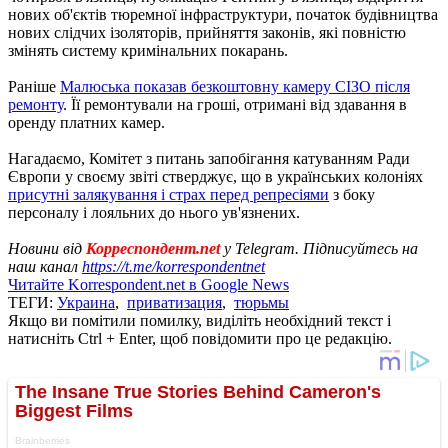
нових об'єктів тюремної інфраструктури, початок будівництва
нових слідчих ізоляторів, прийняття законів, які повністю
змінять систему кримінальних покарань.
Раніше
Малюська показав безкоштовну камеру СІЗО після
ремонту
. Її ремонтували на гроші, отримані від здавання в
оренду платних камер.
Нагадаємо, Комітет з питань запобігання катуванням Ради
Європи у своєму звіті стверджує, що в українських колоніях
присутні залякування і страх перед репресіями
з боку
персоналу і лояльних до нього ув'язнених.
Новини від
Корреспондент.net
у Telegram. Підписуйтесь на
наш канал
https://t.me/korrespondentnet
Читайте Korrespondent.net в Google News
ТЕГИ:
Украина
,
приватизация
,
тюрьмы
Якщо ви помітили помилку, виділіть необхідний текст і
натисніть Ctrl + Enter, щоб повідомити про це редакцію.