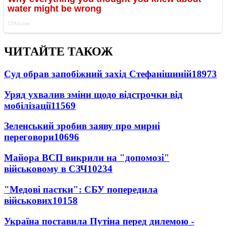
ЧИТАЙТЕ ТАКОЖ
Суд обрав запобіжний захід Стефанішиній
18973
Уряд ухвалив зміни щодо відстрочки від
мобілізації
11569
Зеленський зробив заяву про мирні
переговори
10696
Майора ВСП викрили на "допомозі"
військовому в СЗЧ
10234
"Медові пастки": СБУ попередила
військових
10158
Україна поставила Путіна перед дилемою -