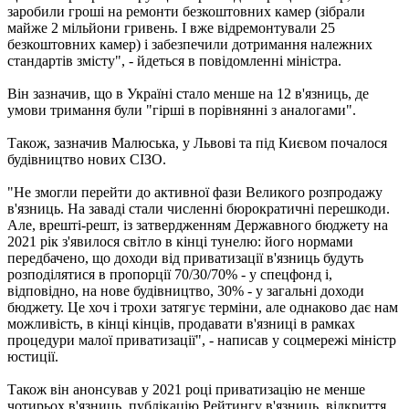
заробили гроші на ремонти безкоштовних камер (зібрали
майже 2 мільйони гривень. І вже відремонтували 25
безкоштовних камер) і забезпечили дотримання належних
стандартів змісту", - йдеться в повідомленні міністра.
Він зазначив, що в Україні стало менше на 12 в'язниць, де
умови тримання були "гірші в порівнянні з аналогами".
Також, зазначив Малюська, у Львові та під Києвом почалося
будівництво нових СІЗО.
"Не змогли перейти до активної фази Великого розпродажу
в'язниць. На заваді стали численні бюрократичні перешкоди.
Але, врешті-решт, із затвердженням Державного бюджету на
2021 рік з'явилося світло в кінці тунелю: його нормами
передбачено, що доходи від приватизації в'язниць будуть
розподілятися в пропорції 70/30/70% - у спецфонд і,
відповідно, на нове будівництво, 30% - у загальні доходи
бюджету. Це хоч і трохи затягує терміни, але однаково дає нам
можливість, в кінці кінців, продавати в'язниці в рамках
процедури малої приватизації", - написав у соцмережі міністр
юстиції.
Також він анонсував у 2021 році приватизацію не менше
чотирьох в'язниць, публікацію Рейтингу в'язниць, відкриття