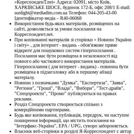
«КореспонденТ.net» Адреса: 02091, місто Київ,
ХАРКІВСЬКЕ ШОСЕ, будинок 172-Б, офіс 208/1 E-mail:
sunlight@mediadim.com.ua
Телефон: 044-205-43-00
Ідентифікатор медіа – R40-06068
Використання будь-яких матеріалів, розміщених на
сайті, дозволяється за умови посилання на
Корреспондент.net.
При копіюванні матеріалів зі сторінки « Новини України
і світу» , для інтернет - видань - обов'язкове пряме
відкрите для пошукових систем гіперпосилання .
Посилання має бути розміщена в незалежності від
повного або часткового використання матеріалів.
Гіперпосилання ( для інтернет - видань) - повинна бути
розміщена в підзаголовку або в першому абзаці
матеріалу.
Новини з позначками "Думка", "Експертиза", "Заява",
"Регіони", "Гроші", "Влада", "Вибори", "Тест-драйв",
"Спецпроекти", "Промо" публікуються на правах
реклами.
Розділ Спецпроекти створюється спільно з
комерційними партнерами.
Будь яке копіювання, публікація, передрук, чи наступне
поширення інформації, що містить посилання на
"Інтерфакс-Україна", EPA / UPG, суворо забороняється.
Власник веб-сторінки в розділі Я-Корреспондент є автор