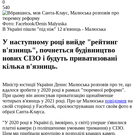
0
540
Фото: Facebook/Denis Malyuska
В Україні пішли "під ніж" 12 в'язниць - Малюська
У наступному році вийде "рейтинг
в'язниць", почнеться будівництво
нових СІЗО і будуть приватизовані
кілька в'язниць.
Міністр юстиції України Денис Малюська розповів про те, що
вдалося зробити у 2020 році в рамках "тюремної реформи".
При цьому він анонсував приватизацію щонайменше
чотирьох в'язниць у 2021 році. Про це Малюська
повідомив
на
своїй сторінці у Facebook, проілюструвавши пост своїм фото в
образі Санта-Клауса.
"У 2020 році в Україні (і, імовірно, у світі) уперше з'явилися
платні камери (з поліпшеними умовами тримання) у СІЗО.
Цим ми прибрали корупцію в розподілі кращих камер,