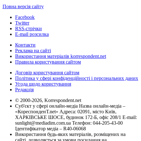
Повна версія сайту
Facebook
Twitter
RSS-стрічки
E-mail розсилка
Контакти
Реклама на сайті
Використання матеріалів korrespondent.net
Правила користування сайтом
Договір користування сайтом
Політика у сфері конфіденційності і персональних даних
Угода щодо користування
Редакція
© 2000-2026, Korrespondent.net
Суб'єкт у сфері онлайн-медіа Назва онлайн-медіа –
«КореспонденТ.net» Адреса: 02091, місто Київ,
ХАРКІВСЬКЕ ШОСЕ, будинок 172-Б, офіс 208/1 E-mail:
sunlight@mediadim.com.ua
Телефон: 044-205-43-00
Ідентифікатор медіа – R40-06068
Використання будь-яких матеріалів, розміщених на
сайті, дозволяється за умови посилання на