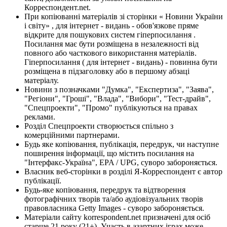
Корреспондент.net.
При копіюванні матеріалів зі сторінки « Новини України
і світу» , для інтернет - видань - обов'язкове пряме
відкрите для пошукових систем гіперпосилання .
Посилання має бути розміщена в незалежності від
повного або часткового використання матеріалів.
Гіперпосилання ( для інтернет - видань) - повинна бути
розміщена в підзаголовку або в першому абзаці
матеріалу.
Новини з позначками "Думка", "Експертиза", "Заява",
"Регіони", "Гроші", "Влада", "Вибори", "Тест-драйв",
"Спецпроекти", "Промо" публікуються на правах
реклами.
Розділ Спецпроекти створюється спільно з
комерційними партнерами.
Будь яке копіювання, публікація, передрук, чи наступне
поширення інформації, що містить посилання на
"Інтерфакс-Україна", EPA / UPG, суворо забороняється.
Власник веб-сторінки в розділі Я-Корреспондент є автор
публікації.
Будь-яке копіювання, передрук та відтворення
фотографічних творів та/або аудіовізуальних творів
правовласника Getty Images - суворо забороняється.
Матеріали сайту korrespondent.net призначені для осіб
старше 21 року (21+). Участь в азартних іграх може