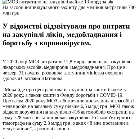
На засоби індивідуального захисту для медиків витратили 730
млн грн
У відомстві відзвітували про витрати
на закупівлі ліків, медобладнання і
боротьбу з коронавірусом.
У 2020 році МОЗ витратило 12,8 млрд гривень на закупівлю
лікарських засобів, медвиробів і медобладнання. Про це в
четвер, 31 грудня, розповіла заступник міністра охорони
здоров'я Світлана Шаталова.
"Мова йде про централізовані закупівлі за кошти бюджету
2020 року, а також кошти з Фонду боротьби з COVID-19.
Протягом 2020 року МОЗ забезпечило постачання лікзасобів і
медвиробів на загальну суму більше 6,5 млрд грн. МОЗ також
віддало доручення на закупівлю 416 автомобілів екстренці на
суму 728 млн грн та ініціював закупівлю 161 комп'ютерного
томографа на суму 2,3 млрд грн, з яких 48 вже поставили в
медустанови", - розповіла вона.