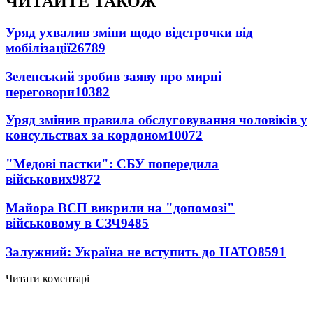
ЧИТАЙТЕ ТАКОЖ
Уряд ухвалив зміни щодо відстрочки від
мобілізації
26789
Зеленський зробив заяву про мирні
переговори
10382
Уряд змінив правила обслуговування чоловіків у
консульствах за кордоном
10072
"Медові пастки": СБУ попередила
військових
9872
Майора ВСП викрили на "допомозі"
військовому в СЗЧ
9485
Залужний: Україна не вступить до НАТО
8591
Читати коментарі