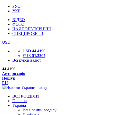
РУС
УКР
ВІДЕО
ФОТО
НАЙПОПУЛЯРНІШІ
СПЕЦПРОЕКТИ
USD
USD
44.4190
EUR
51.3207
Всі курси валют
44.4190
Авторизація
Пошук
RU
ВСІ РОЗДІЛИ
Головна
Україна
Всі новини розділу
Політика