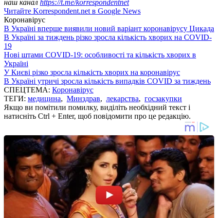
наш канал
https://t.me/korrespondentnet
Читайте Korrespondent.net в Google News
Коронавірус
В Україні вперше виявили новий варіант коронавірусу Цикада
В Україні за тиждень різко зросла кількість хворих на COVID-
19
Нові штами COVID-19: особливості та кількість хворих в
Україні
У Києві різко зросла кількість хворих на коронавірус
В Україні утричі зросла кількість випадків COVID за тиждень
СПЕЦТЕМА:
Коронавірус
ТЕГИ:
медицина
,
Минздрав
,
лекарства
,
госзакупки
Якщо ви помітили помилку, виділіть необхідний текст і
натисніть Ctrl + Enter, щоб повідомити про це редакцію.