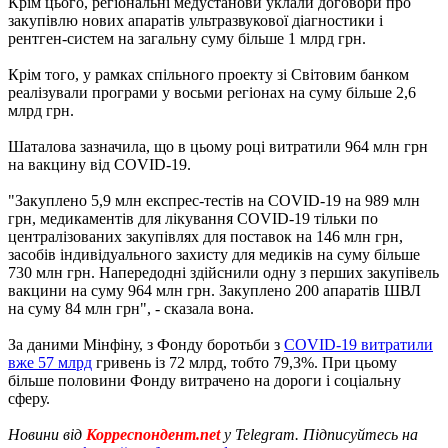
Крім цього, регіональні медустанови уклали договори про
закупівлю нових апаратів ультразвукової діагностики і
рентген-систем на загальну суму більше 1 млрд грн.
Крім того, у рамках спільного проекту зі Світовим банком
реалізували програми у восьми регіонах на суму більше 2,6
млрд грн.
Шаталова зазначила, що в цьому році витратили 964 млн грн
на вакцину від COVID-19.
"Закуплено 5,9 млн експрес-тестів на COVID-19 на 989 ​​млн
грн, медикаментів для лікування COVID-19 тільки по
централізованих закупівлях для поставок на 146 млн грн,
засобів індивідуального захисту для медиків на суму більше
730 млн грн. Напередодні здійснили одну з перших закупівель
вакцини на суму 964 млн грн. Закуплено 200 апаратів ШВЛ
на суму 84 млн грн", - сказала вона.
За даними Мінфіну, з Фонду боротьби з
COVID-19 витратили
вже 57 млрд
гривень із 72 млрд, тобто 79,3%. При цьому
більше половини Фонду витрачено на дороги і соціальну
сферу.
Новини від
Корреспондент.net
у Telegram. Підписуйтесь на