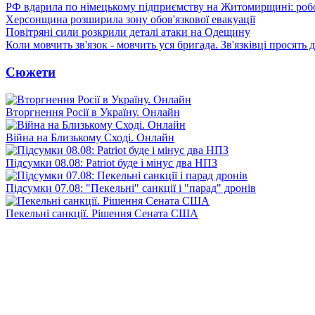
РФ вдарила по німецькому підприємству на Житомирщині: роб
Херсонщина розширила зону обов'язкової евакуації
Повітряні сили розкрили деталі атаки на Одещину
Коли мовчить зв'язок - мовчить уся бригада. Зв'язківці просять
Сюжети
Вторгнення Росії в Україну. Онлайн
Війна на Близькому Сході. Онлайн
Підсумки 08.08: Patriot буде і мінус два НПЗ
Підсумки 07.08: "Пекельні" санкції і "парад" дронів
Пекельні санкції. Рішення Сената США