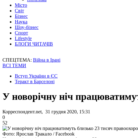
Місто
Світ
Бізнес
Наука
Шоу-бізнес
Спорт
Lifestyle
БЛОГИ ЧИТАЧІВ
СПЕЦТЕМА:
Війна в Ірані
ВСІ ТЕМИ
Вступ України в ЄС
Теракт в Барселоні
У новорічну ніч працюватимут
Корреспондент.net, 31 грудня 2020, 15:31
0
52
Фото: Ярослав Тракало / Facebook