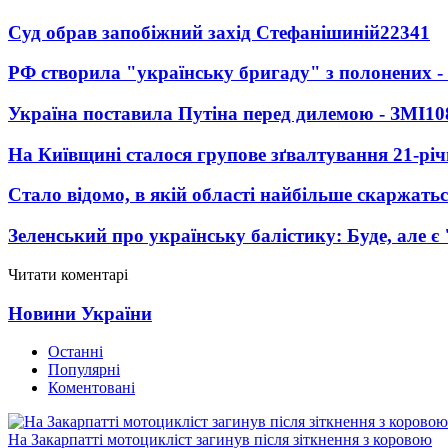
Суд обрав запобіжний захід Стефанішиній
22341
РФ створила "українську бригаду" з полонених -
Україна поставила Путіна перед дилемою - ЗМІ
10
На Київщині сталося групове зґвалтування 21-річ
Стало відомо, в якій області найбільше скаржать
Зеленський про українську балістику: Буде, але є
Читати коментарі
Новини України
Останні
Популярні
Коментовані
На Закарпатті мотоцикліст загинув після зіткнення з коровою