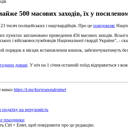
ців
 майже 500 масових заходів, їх у посилен
о 23 тисяч поліцейських і нацгвардійців. Про це
повідомляє
Нацпол
ених пунктах заплановано проведення 456 масових заходів. Всього
ьких і військовослужбовців Національної гвардії України", - ска
 порядок в місцях встановлення ялинок, забезпечуватимуть безп
 години довше
. У ніч на 1 січня останній поїзд відправиться з кож
ш канал
https://t.me/korrespondentnet
о податку на нерухомість
е праздники
ь Ctrl + Enter, щоб повідомити про це редакцію.