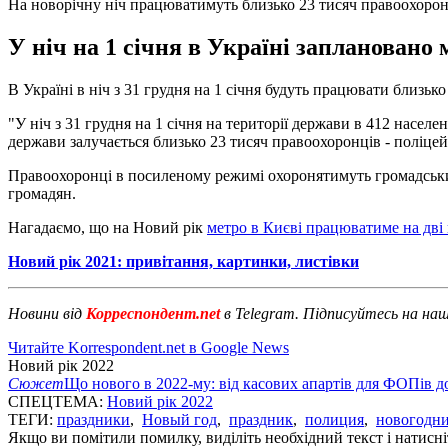
На новорічну ніч працюватимуть близько 23 тисяч правоохорон
У ніч на 1 січня в Україні заплановано
В Україні в ніч з 31 грудня на 1 січня будуть працювати близьк
"У ніч з 31 грудня на 1 січня на території держави в 412 насел
держави залучається близько 23 тисяч правоохоронців - поліцейс
Правоохоронці в посиленому режимі охоронятимуть громадський
громадян.
Нагадаємо, що на Новий рік
метро в Києві працюватиме на дві
Новий рік 2021: привітання, картинки, листівки
Новини від
Корреспондент.net
в Telegram. Підписуйтесь на на
Читайте Korrespondent.net в Google News
Новий рік 2022
Сюжет
Що нового в 2022-му: від касових апартів для ФОПів д
СПЕЦТЕМА:
Новий рік 2022
ТЕГИ:
праздники
,
Новый год
,
праздник
,
полиция
,
новогодни
Якщо ви помітили помилку, виділіть необхідний текст і натисніт