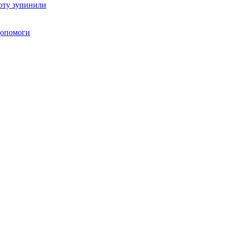
оту зупинили
 допомоги