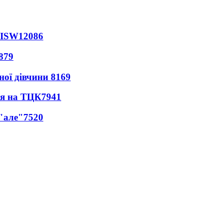
 ISW
12086
879
ної дівчини
8169
ся на ТЦК
7941
 "але"
7520