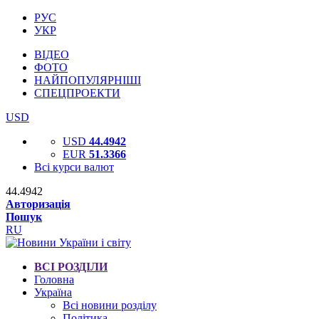
РУС
УКР
ВІДЕО
ФОТО
НАЙПОПУЛЯРНІШІ
СПЕЦПРОЕКТИ
USD
USD
44.4942
EUR
51.3366
Всі курси валют
44.4942
Авторизація
Пошук
RU
ВСІ РОЗДІЛИ
Головна
Україна
Всі новини розділу
Політика