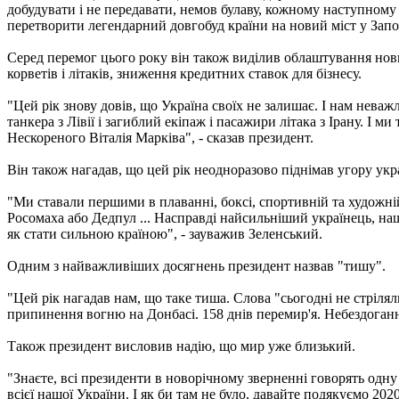
добудувати і не передавати, немов булаву, кожному наступному 
перетворити легендарний довгобуд країни на новий міст у Запор
Серед перемог цього року він також виділив облаштування но
корветів і літаків, зниження кредитних ставок для бізнесу.
"Цей рік знову довів, що Україна своїх не залишає. І нам нев
танкера з Лівії і загиблий екіпаж і пасажири літака з Ірану. І 
Нескореного Віталія Марківа", - сказав президент.
Він також нагадав, що цей рік неодноразово піднімав угору укр
"Ми ставали першими в плаванні, боксі, спортивній та художній 
Росомаха або Дедпул ... Насправді найсильніший українець, на
як стати сильною країною", - зауважив Зеленський.
Одним з найважливіших досягнень президент назвав "тишу".
"Цей рік нагадав нам, що таке тиша. Слова "сьогодні не стріляли
припинення вогню на Донбасі. 158 днів перемир'я. Небездоганного
Також президент висловив надію, що мир уже близький.
"Знаєте, всі президенти в новорічному зверненні говорять одну ф
всієї нашої України. І як би там не було, давайте подякуємо 202