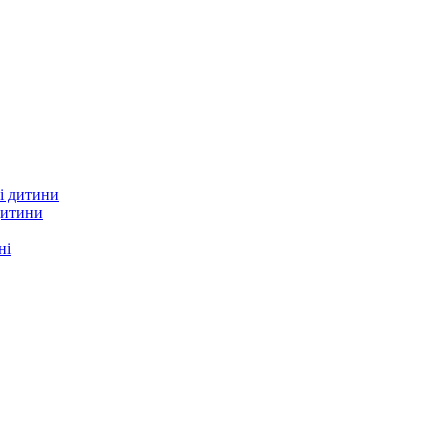
дитини
ні