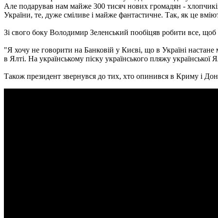
Але подарував нам майже 300 тисяч нових громадян - хлопчиків 
України, те, дуже сміливе і майже фантастичне. Так, як це вміют
Зі свого боку Володимир Зеленський пообіцяв робити все, щоб і 
"Я хочу не говорити на Банковій у Києві, що в Україні настане 
в Ялті. На українському піску українського пляжу української Я
Також президент звернувся до тих, хто опинився в Криму і Донба