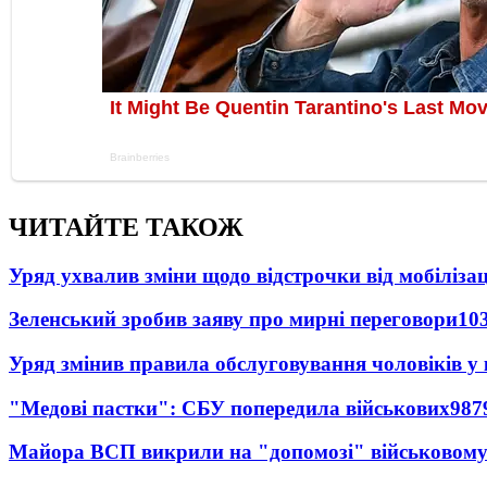
ЧИТАЙТЕ ТАКОЖ
Уряд ухвалив зміни щодо відстрочки від мобілізац
Зеленський зробив заяву про мирні переговори
10
Уряд змінив правила обслуговування чоловіків у
"Медові пастки": СБУ попередила військових
987
Майора ВСП викрили на "допомозі" військовому