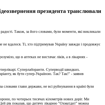
 Відеозвернення президента транслювали
д радості. Також, за його словами, були моменти, які викликали
ле не вдалося. Ті, хто підтримував Україну завжди і продовжує
зуміло, що в аптеках не вистачає ліків, а в лікарнях -
уперлікарі. Суперлаборанти. Суперводії швидких.
анту, як бути супер-Україною. Так? Так!" - заявив
а словами глави держави, не всі руйнування в країні були
орони, по чотирьох тисячах кілометрів нових доріг. Ми
. Цей рік показав, що дитячу лікарню "Охматдит" можна