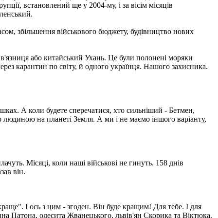
ції, встановлений ще у 2004-му, і за вісім місяців
еленський.
ом, збільшення військового бюджету, будівництво нових
 в'язниця або китайський Ухань. Це були полонені моряки
 через карантин по світу, й одного українця. Нашого захисника.
ашках. А коли будете сперечатися, хто сильніший - Бетмен,
 людиною на планеті Земля. А ми і не маємо іншого варіанту,
лачуть. Місяці, коли наші військові не гинуть. 158 днів
зав він.
аще". І ось з цим - згоден. Він буде кращим! Для тебе. І для
янина Патона, одесита Жванецького, львів'ян Скорика та Віктюка.