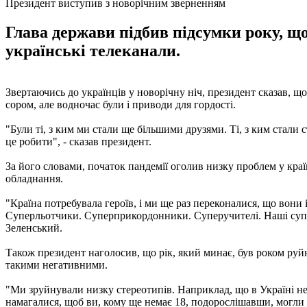
Президент виступив з новорічним зверненням
Глава держави підбив підсумки року, що
українські телеканали.
Звертаючись до українців у новорічну ніч, президент сказав, що 
сором, але водночас були і приводи для гордості.
"Були ті, з ким ми стали ще більшими друзями. Ті, з ким стали 
це робити", - сказав президент.
За його словами, початок пандемії оголив низку проблем у країні
обладнання.
"Країна потребувала героїв, і ми ще раз переконалися, що вон
Суперльотчики. Суперприкордонники. Суперучителі. Наші суперп
Зеленський.
Також президент наголосив, що рік, який минає, був роком руйн
такими негативними.
"Ми зруйнували низку стереотипів. Наприклад, що в Україні не
намагалися, щоб ви, кому ще немає 18, подорослішавши, могли 