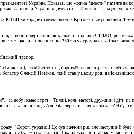
президентові України. Показав, що можна "знести" пам'ятник коруп
іжжі. А по всій Україні відбудувати 150 мостів", - акцентував З
вих КПВВ на кордоні з анексованим Кримом й окупованим Донбас
ажливо, звідки повертати наших людей - підвали ОРДЛО, російська
ми так само щасливі поверненню 250 тисяч громадян, які застрягли
аїнський прапор.
гімнастиці, легкій атлетиці, боротьбі, на велотреку і навіть у ш
ш богатир Олексій Новіков, який став у цьому році найсильнішою
", "за добу немає втрат". Тижні, коли матері, дружини і діти не п
? Так, і це правда. Але хіба через це - непотрібного? Ні", - ска
разу: "Дорогі українці! Це був важкий рік, але наступний буде кр
0-му й і не будемо його лаяти. Так, на жаль, він забрав у нас ки