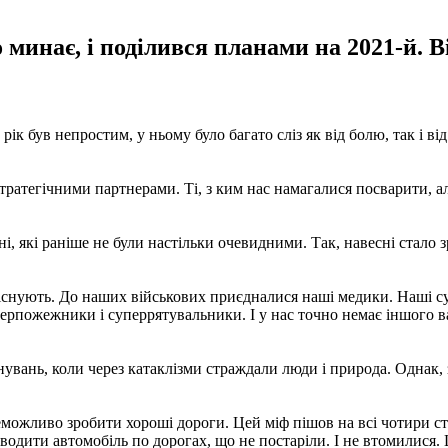
 минає, і поділився планами на 2021-й.
рік був непростим, у ньому було багато сліз як від болю, так і ві
стратегічними партнерами. Ті, з ким нас намагалися посварити, а
, які раніше не були настільки очевидними. Так, навесні стало зро
и існують. До наших військових приєдналися наші медики. Наші с
ожежники і суперрятувальники. І у нас точно немає іншого варі
увань, коли через катаклізми страждали люди і природа. Однак, з
можливо зробити хороші дороги. Цей міф пішов на всі чотири ст
водити автомобіль по дорогах, що не постаріли. І не втомилися