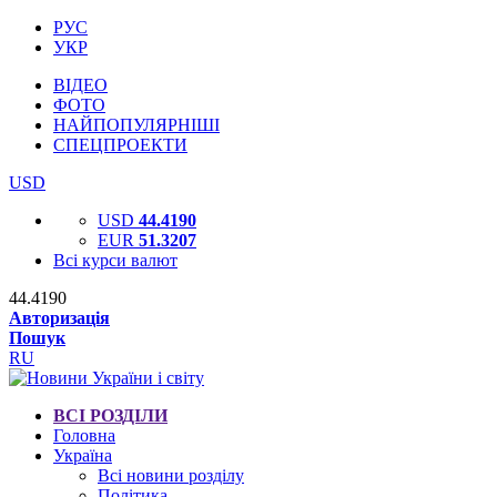
РУС
УКР
ВІДЕО
ФОТО
НАЙПОПУЛЯРНІШІ
СПЕЦПРОЕКТИ
USD
USD
44.4190
EUR
51.3207
Всі курси валют
44.4190
Авторизація
Пошук
RU
ВСІ РОЗДІЛИ
Головна
Україна
Всі новини розділу
Політика