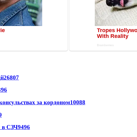
ії
26807
396
 консульствах за кордоном
10088
9
 в СЗЧ
9496