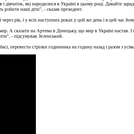
і дівчаток, які народилися в Україні в цьому році. Давайте зар
ь робити наші діти", - сказав президент.
через рік, і у всіх наступних роках у цей же день і в цей час йо
мир. А сказати на Артема в Донецьку, що мир в Україні настав. І н
лти", - підсумував Зеленський.
сі, перевести стрілки годинника на годину назад і разом з усіма 