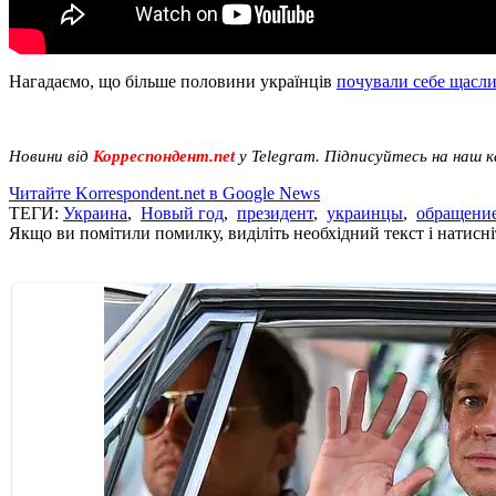
Нагадаємо, що більше половини українців
почували себе щасли
Новини від
Корреспондент.net
у Telegram. Підписуйтесь на наш 
Читайте Korrespondent.net в Google News
ТЕГИ:
Украина
,
Новый год
,
президент
,
украинцы
,
обращени
Якщо ви помітили помилку, виділіть необхідний текст і натисніт