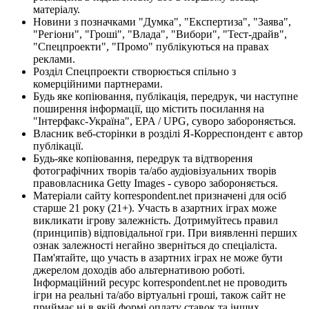
матеріалу.
Новини з позначками "Думка", "Експертиза", "Заява",
"Регіони", "Гроші", "Влада", "Вибори", "Тест-драйв",
"Спецпроекти", "Промо" публікуються на правах
реклами.
Розділ Спецпроекти створюється спільно з
комерційними партнерами.
Будь яке копіювання, публікація, передрук, чи наступне
поширення інформації, що містить посилання на
"Інтерфакс-Україна", EPA / UPG, суворо забороняється.
Власник веб-сторінки в розділі Я-Корреспондент є автор
публікації.
Будь-яке копіювання, передрук та відтворення
фотографічних творів та/або аудіовізуальних творів
правовласника Getty Images - суворо забороняється.
Матеріали сайту korrespondent.net призначені для осіб
старше 21 року (21+). Участь в азартних іграх може
викликати ігрову залежність. Дотримуйтесь правил
(принципів) відповідальної гри. При виявленні перших
ознак залежності негайно зверніться до спеціаліста.
Пам'ятайте, що участь в азартних іграх не може бути
джерелом доходів або альтернативою роботі.
Інформаційний ресурс korrespondent.net не проводить
ігри на реальні та/або віртуальні гроші, також сайт не
приймає ні в якій формі оплату ставок та інших