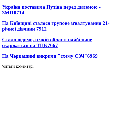
Україна поставила Путіна перед дилемою -
ЗМІ
10714
На Київщині сталося групове зґвалтування 21-
річної дівчини
7912
Стало відомо, в якій області найбільше
скаржаться на ТЦК
7667
На Черкащині викрили "схему СЗЧ"
6969
Читати коментарі