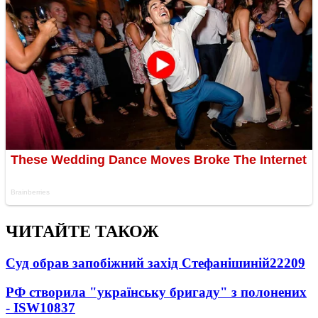
ЧИТАЙТЕ ТАКОЖ
Суд обрав запобіжний захід Стефанішиній
22209
РФ створила "українську бригаду" з полонених
- ISW
10837