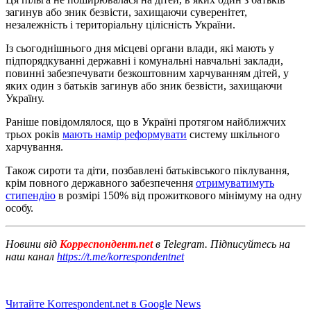
загинув або зник безвісти, захищаючи суверенітет,
незалежність і територіальну цілісність України.
Із сьогоднішнього дня місцеві органи влади, які мають у
підпорядкуванні державні і комунальні навчальні заклади,
повинні забезпечувати безкоштовним харчуванням дітей, у
яких один з батьків загинув або зник безвісти, захищаючи
Україну.
Раніше повідомлялося, що в Україні протягом найближчих
трьох років
мають намір реформувати
систему шкільного
харчування.
Також сироти та діти, позбавлені батьківського піклування,
крім повного державного забезпечення
отримуватимуть
стипендію
в розмірі 150% від прожиткового мінімуму на одну
особу.
Новини від
Корреспондент.net
в Telegram. Підписуйтесь на
наш канал
https://t.me/korrespondentnet
Читайте Korrespondent.net в Google News