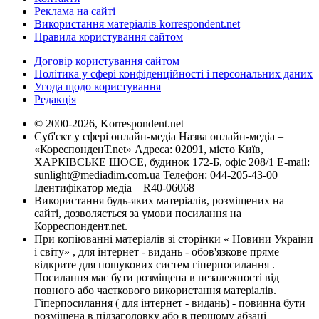
Реклама на сайті
Використання матеріалів korrespondent.net
Правила користування сайтом
Договір користування сайтом
Політика у сфері конфіденційності і персональних даних
Угода щодо користування
Редакція
© 2000-2026, Korrespondent.net
Суб'єкт у сфері онлайн-медіа Назва онлайн-медіа –
«КореспонденТ.net» Адреса: 02091, місто Київ,
ХАРКІВСЬКЕ ШОСЕ, будинок 172-Б, офіс 208/1 E-mail:
sunlight@mediadim.com.ua
Телефон: 044-205-43-00
Ідентифікатор медіа – R40-06068
Використання будь-яких матеріалів, розміщених на
сайті, дозволяється за умови посилання на
Корреспондент.net.
При копіюванні матеріалів зі сторінки « Новини України
і світу» , для інтернет - видань - обов'язкове пряме
відкрите для пошукових систем гіперпосилання .
Посилання має бути розміщена в незалежності від
повного або часткового використання матеріалів.
Гіперпосилання ( для інтернет - видань) - повинна бути
розміщена в підзаголовку або в першому абзаці