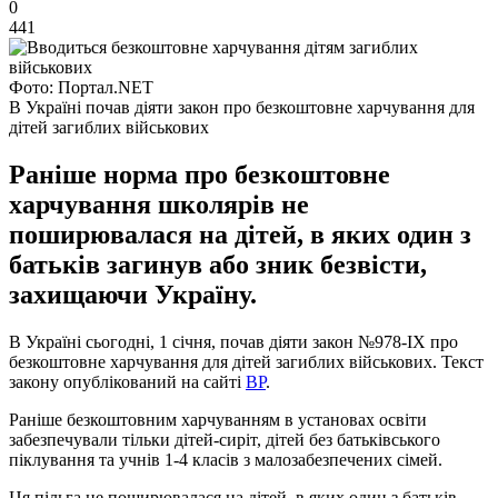
0
441
Фото: Портал.NET
В Україні почав діяти закон про безкоштовне харчування для
дітей загиблих військових
Раніше норма про безкоштовне
харчування школярів не
поширювалася на дітей, в яких один з
батьків загинув або зник безвісти,
захищаючи Україну.
В Україні сьогодні, 1 січня, почав діяти закон №978-ІХ про
безкоштовне харчування для дітей загиблих військових. Текст
закону опублікований на сайті
ВР
.
Раніше безкоштовним харчуванням в установах освіти
забезпечували тільки дітей-сиріт, дітей без батьківського
піклування та учнів 1-4 класів з малозабезпечених сімей.
Ця пільга не поширювалася на дітей, в яких один з батьків