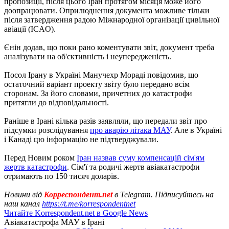
пропозиції, після цього Іран протягом місяця може його
доопрацювати. Оприлюднення документа можливе тільки
після затвердження радою Міжнародної організації цивільної
авіації (ICAO).
Єнін додав, що поки рано коментувати звіт, документ треба
аналізувати на об'єктивність і неупередженість.
Посол Ірану в Україні Манучехр Мораді повідомив, що
остаточний варіант проекту звіту було передано всім
сторонам. За його словами, причетних до катастрофи
притягли до відповідальності.
Раніше в Ірані кілька разів заявляли, що передали звіт про
підсумки розслідування
про аварію літака МАУ
. Але в Україні
і Канаді цю інформацію не підтверджували.
Перед Новим роком
Іран назвав суму компенсацій сім'ям
жертв катастрофи
. Сім'ї та родичі жертв авіакатастрофи
отримають по 150 тисяч доларів.
Новини від
Корреспондент.net
в Telegram. Підписуйтесь на
наш канал
https://t.me/korrespondentnet
Читайте Korrespondent.net в Google News
Авіакатастрофа МАУ в Ірані