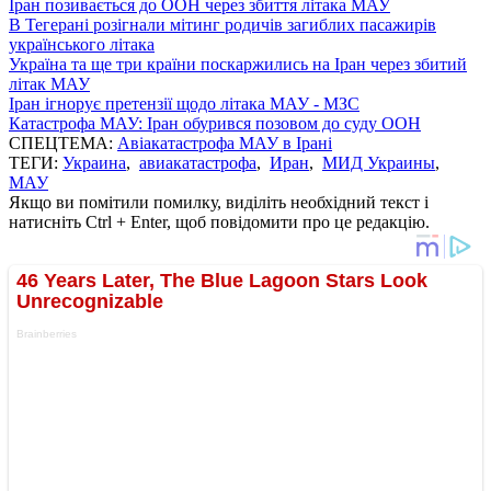
Іран позивається до ООН через збиття літака МАУ
В Тегерані розігнали мітинг родичів загиблих пасажирів
українського літака
Україна та ще три країни поскаржились на Іран через збитий
літак МАУ
Іран ігнорує претензії щодо літака МАУ - МЗС
Катастрофа МАУ: Іран обурився позовом до суду ООН
СПЕЦТЕМА:
Авіакатастрофа МАУ в Ірані
ТЕГИ:
Украина
,
авиакатастрофа
,
Иран
,
МИД Украины
,
МАУ
Якщо ви помітили помилку, виділіть необхідний текст і
натисніть Ctrl + Enter, щоб повідомити про це редакцію.