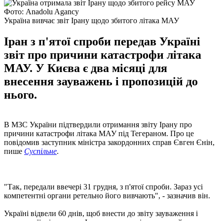
Фото: Anadolu Agancy
Україна вивчає звіт Ірану щодо збитого літака МАУ
Іран з п'ятої спроби передав Україні
звіт про причини катастрофи літака
МАУ. У Києва є два місяці для
внесення зауважень і пропозицій до
нього.
В МЗС України підтвердили отримання звіту Ірану про
причини катастрофи літака МАУ під Тегераном. Про це
повідомив заступник міністра закордонних справ Євген Єнін,
пише
Суспільне
.
"Так, передали ввечері 31 грудня, з п'ятої спроби. Зараз усі
компетентні органи ретельно його вивчають", - зазначив він.
Україні відвели 60 днів, щоб внести до звіту зауваження і