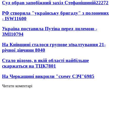
Суд обрав запобіжний захід Стефанішиній
22272
РФ створила "українську бригаду" з полонених
- ISW
11600
Україна поставила Путіна перед дилемою -
ЗМІ
10794
На Київщині сталося групове зґвалтування 21-
річної дівчини
8040
Стало відомо, в якій області найбільше
скаржаться на ТЦК
7801
На Черкащині викрили "схему СЗЧ"
6985
Читати коментарі