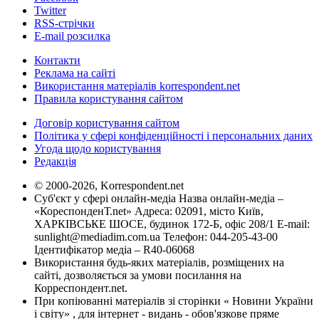
Twitter
RSS-стрічки
E-mail розсилка
Контакти
Реклама на сайті
Використання матеріалів korrespondent.net
Правила користування сайтом
Договір користування сайтом
Політика у сфері конфіденційності і персональних даних
Угода щодо користування
Редакція
© 2000-2026, Korrespondent.net
Суб'єкт у сфері онлайн-медіа Назва онлайн-медіа –
«КореспонденТ.net» Адреса: 02091, місто Київ,
ХАРКІВСЬКЕ ШОСЕ, будинок 172-Б, офіс 208/1 E-mail:
sunlight@mediadim.com.ua
Телефон: 044-205-43-00
Ідентифікатор медіа – R40-06068
Використання будь-яких матеріалів, розміщених на
сайті, дозволяється за умови посилання на
Корреспондент.net.
При копіюванні матеріалів зі сторінки « Новини України
і світу» , для інтернет - видань - обов'язкове пряме