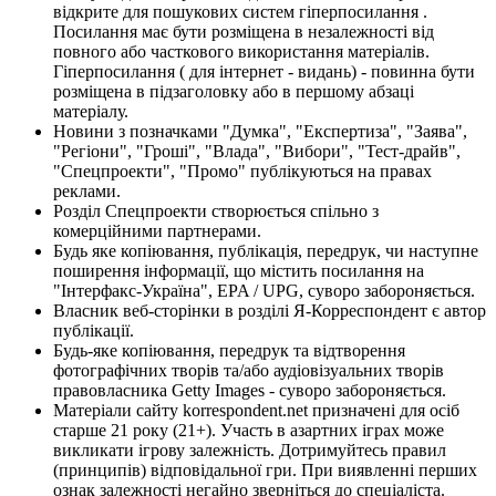
відкрите для пошукових систем гіперпосилання .
Посилання має бути розміщена в незалежності від
повного або часткового використання матеріалів.
Гіперпосилання ( для інтернет - видань) - повинна бути
розміщена в підзаголовку або в першому абзаці
матеріалу.
Новини з позначками "Думка", "Експертиза", "Заява",
"Регіони", "Гроші", "Влада", "Вибори", "Тест-драйв",
"Спецпроекти", "Промо" публікуються на правах
реклами.
Розділ Спецпроекти створюється спільно з
комерційними партнерами.
Будь яке копіювання, публікація, передрук, чи наступне
поширення інформації, що містить посилання на
"Інтерфакс-Україна", EPA / UPG, суворо забороняється.
Власник веб-сторінки в розділі Я-Корреспондент є автор
публікації.
Будь-яке копіювання, передрук та відтворення
фотографічних творів та/або аудіовізуальних творів
правовласника Getty Images - суворо забороняється.
Матеріали сайту korrespondent.net призначені для осіб
старше 21 року (21+). Участь в азартних іграх може
викликати ігрову залежність. Дотримуйтесь правил
(принципів) відповідальної гри. При виявленні перших
ознак залежності негайно зверніться до спеціаліста.