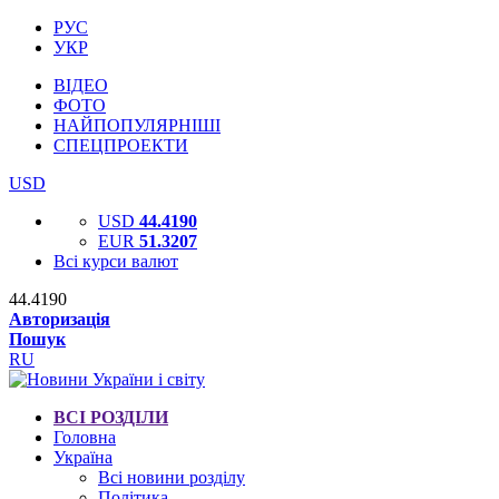
РУС
УКР
ВІДЕО
ФОТО
НАЙПОПУЛЯРНІШІ
СПЕЦПРОЕКТИ
USD
USD
44.4190
EUR
51.3207
Всі курси валют
44.4190
Авторизація
Пошук
RU
ВСІ РОЗДІЛИ
Головна
Україна
Всі новини розділу
Політика