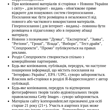
При копіюванні матеріалів зі сторінки « Новини України
і світу» , для інтернет - видань - обов'язкове пряме
відкрите для пошукових систем гіперпосилання .
Посилання має бути розміщена в незалежності від
повного або часткового використання матеріалів.
Гіперпосилання ( для інтернет - видань) - повинна бути
розміщена в підзаголовку або в першому абзаці
матеріалу.
Новини з позначками "Думка", "Експертиза", "Заява",
"Регіони", "Гроші", "Влада", "Вибори", "Тест-драйв",
"Спецпроекти", "Промо" публікуються на правах
реклами.
Розділ Спецпроекти створюється спільно з
комерційними партнерами.
Будь яке копіювання, публікація, передрук, чи наступне
поширення інформації, що містить посилання на
"Інтерфакс-Україна", EPA / UPG, суворо забороняється.
Власник веб-сторінки в розділі Я-Корреспондент є автор
публікації.
Будь-яке копіювання, передрук та відтворення
фотографічних творів та/або аудіовізуальних творів
правовласника Getty Images - суворо забороняється.
Матеріали сайту korrespondent.net призначені для осіб
старше 21 року (21+). Участь в азартних іграх може
викликати ігрову залежність. Дотримуйтесь правил