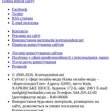
Повна версія сайту
Facebook
Twitter
RSS-стрічки
E-mail розсилка
Контакти
Реклама на сайті
Використання матеріалів korrespondent.net
Правила користування сайтом
Договір користування сайтом
Політика у сфері конфіденційності і персональних даних
Угода щодо користування
Редакція
© 2000-2026, Korrespondent.net
Суб'єкт у сфері онлайн-медіа Назва онлайн-медіа –
«КореспонденТ.net» Адреса: 02091, місто Київ,
ХАРКІВСЬКЕ ШОСЕ, будинок 172-Б, офіс 208/1 E-mail:
sunlight@mediadim.com.ua
Телефон: 044-205-43-00
Ідентифікатор медіа – R40-06068
Використання будь-яких матеріалів, розміщених на
сайті, дозволяється за умови посилання на
Корреспондент.net.