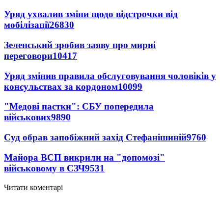
Уряд ухвалив зміни щодо відстрочки від
мобілізації
26830
Зеленський зробив заяву про мирні
переговори
10417
Уряд змінив правила обслуговування чоловіків у
консульствах за кордоном
10099
"Медові пастки": СБУ попередила
військових
9890
Суд обрав запобіжний захід Стефанішиній
9760
Майора ВСП викрили на "допомозі"
військовому в СЗЧ
9531
Читати коментарі