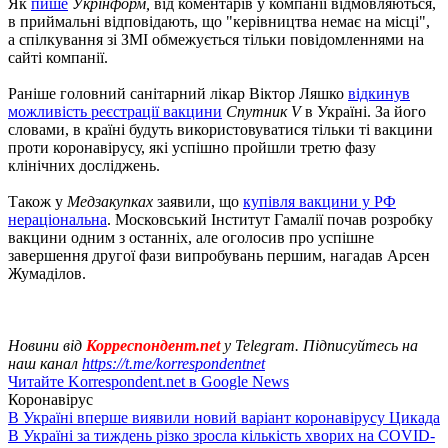
Як
пише
Укрінформ,
від коментарів у компанії відмовляються,
в приймальні відповідають, що "керівництва немає на місці",
а спілкування зі ЗМІ обмежується тільки повідомленнями на
сайті компанії.
Раніше головний санітарний лікар Віктор Ляшко
відкинув
можливість реєстрації вакцини
Спутник V
в Україні. За його
словами, в країні будуть використовуватися тільки ті вакцини
проти коронавірусу, які успішно пройшли третю фазу
клінічних досліджень.
Також у
Медзакупках
заявили, що
купівля вакцини у РФ
нераціональна
. Московський Інститут Гамалії почав розробку
вакцини одним з останніх, але оголосив про успішне
завершення другої фази випробувань першим, нагадав Арсен
Жумаділов.
Новини від
Корреспондент.net
у Telegram. Підписуйтесь на
наш канал
https://t.me/korrespondentnet
Читайте Korrespondent.net в Google News
Коронавірус
В Україні вперше виявили новий варіант коронавірусу Цикада
В Україні за тиждень різко зросла кількість хворих на COVID-