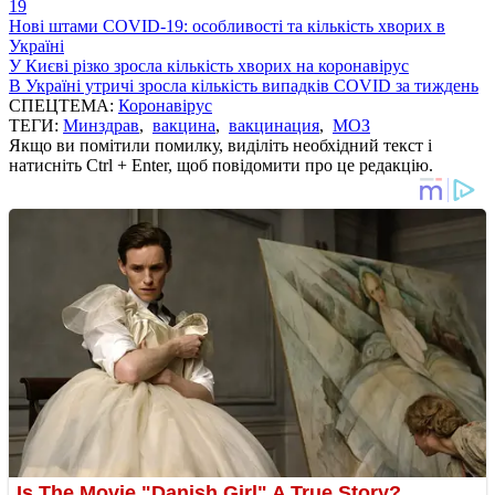
19
Нові штами COVID-19: особливості та кількість хворих в
Україні
У Києві різко зросла кількість хворих на коронавірус
В Україні утричі зросла кількість випадків COVID за тиждень
СПЕЦТЕМА:
Коронавірус
ТЕГИ:
Минздрав
,
вакцина
,
вакцинация
,
МОЗ
Якщо ви помітили помилку, виділіть необхідний текст і
натисніть Ctrl + Enter, щоб повідомити про це редакцію.