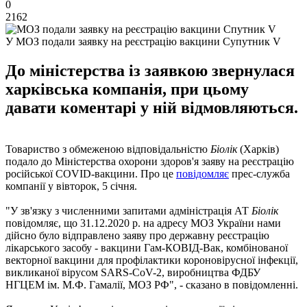
0
2162
У МОЗ подали заявку на реєстрацію вакцини Супутник V
До міністерства із заявкою звернулася
харківська компанія, при цьому
давати коментарі у ній відмовляються.
Товариство з обмеженою відповідальністю
Біолік
(Харків)
подало до Міністерства охорони здоров'я заяву на реєстрацію
російської COVID-вакцини. Про це
повідомляє
прес-служба
компанії у вівторок, 5 січня.
"У зв'язку з численними запитами адміністрація АТ
Біолік
повідомляє, що 31.12.2020 р. на адресу МОЗ України нами
дійсно було відправлено заяву про державну реєстрацію
лікарського засобу - вакцини Гам-КОВІД-Вак, комбінованої
векторної вакцини для профілактики короновірусної інфекції,
викликаної вірусом SARS-CoV-2, виробництва ФДБУ
НГЦЕМ ім. М.Ф. Гамалії, МОЗ РФ", - сказано в повідомленні.