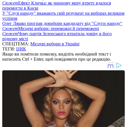
Сюжет
Ефект Кличка: як чинному меру втретє вдалося
перемогти в Києві
У "Слузі народу" вважають свій результат на виборах великим
успіхом
Олег Ляшко програв довибори кандидату від "Слуги народу"
Сюжет
Місцеві вибори: переможці й переможені
Сюжет
Чому партія Зеленського втратила довіру в його
рідному місті
СПЕЦТЕМА:
Місцеві вибори в Україні
ТЕГИ:
ЦИК
Якщо ви помітили помилку, виділіть необхідний текст і
натисніть Ctrl + Enter, щоб повідомити про це редакцію.