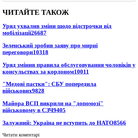
ЧИТАЙТЕ ТАКОЖ
Уряд ухвалив зміни щодо відстрочки від
мобілізації
26687
Зеленський зробив заяву про мирні
переговори
10318
Уряд змінив правила обслуговування чоловіків у
консульствах за кордоном
10011
"Медові пастки": СБУ попередила
військових
9828
Майора ВСП викрили на "допомозі"
військовому в СЗЧ
9405
Залужний: Україна не вступить до НАТО
8566
Читати коментарі