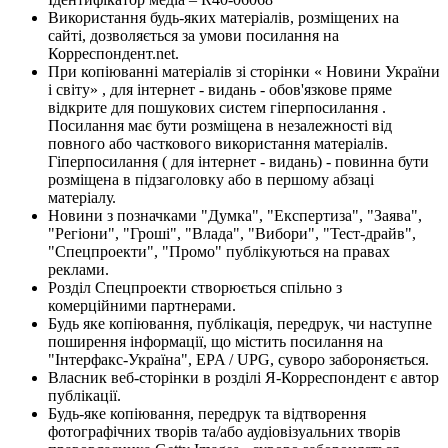
Використання будь-яких матеріалів, розміщених на
сайті, дозволяється за умови посилання на
Корреспондент.net.
При копіюванні матеріалів зі сторінки « Новини України
і світу» , для інтернет - видань - обов'язкове пряме
відкрите для пошукових систем гіперпосилання .
Посилання має бути розміщена в незалежності від
повного або часткового використання матеріалів.
Гіперпосилання ( для інтернет - видань) - повинна бути
розміщена в підзаголовку або в першому абзаці
матеріалу.
Новини з позначками "Думка", "Експертиза", "Заява",
"Регіони", "Гроші", "Влада", "Вибори", "Тест-драйв",
"Спецпроекти", "Промо" публікуються на правах
реклами.
Розділ Спецпроекти створюється спільно з
комерційними партнерами.
Будь яке копіювання, публікація, передрук, чи наступне
поширення інформації, що містить посилання на
"Інтерфакс-Україна", EPA / UPG, суворо забороняється.
Власник веб-сторінки в розділі Я-Корреспондент є автор
публікації.
Будь-яке копіювання, передрук та відтворення
фотографічних творів та/або аудіовізуальних творів