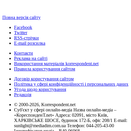
Повна версія сайту
Facebook
Twitter
RSS-стрічки
E-mail розсилка
Контакти
Реклама на сайті
Використання матеріалів korrespondent.net
Правила користування сайтом
Договір користування сайтом
Політика у сфері конфіденційності і персональних даних
Угода щодо користування
Редакція
© 2000-2026, Korrespondent.net
Суб'єкт у сфері онлайн-медіа Назва онлайн-медіа –
«КореспонденТ.net» Адреса: 02091, місто Київ,
ХАРКІВСЬКЕ ШОСЕ, будинок 172-Б, офіс 208/1 E-mail:
sunlight@mediadim.com.ua
Телефон: 044-205-43-00
Ідентифікатор медіа – R40-06068