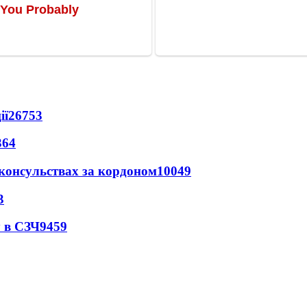
ії
26753
364
 консульствах за кордоном
10049
3
 в СЗЧ
9459