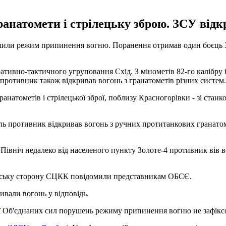
анатомети і стрілецьку зброю. ЗСУ відкр
порушили режим припинення вогню. Поранення отримав один боєць
ративно-тактичного угруповання Схід. З мінометів 82-го калібру і
 противник також відкривав вогонь з гранатометів різних систем.
ранатометів і стрілецької зброї, поблизу Красногорівки - зі ста
ль противник відкривав вогонь з ручних протитанкових гранатоме
Північ недалеко від населеного пункту Золоте-4 противник вів 
нську сторону СЦКК повідомили представникам ОБСЄ.
ривали вогонь у відповідь.
ції Об'єднаних сил порушень режиму припинення вогню не зафікс