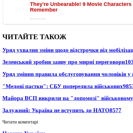
ЧИТАЙТЕ ТАКОЖ
Уряд ухвалив зміни щодо відстрочки від мобілізац
Зеленський зробив заяву про мирні переговори
10
Уряд змінив правила обслуговування чоловіків у
"Медові пастки": СБУ попередила військових
985
Майора ВСП викрили на "допомозі" військовому
Залужний: Україна не вступить до НАТО
8577
Читати коментарі