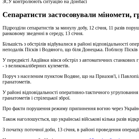
ЗСУ контролюють ситуацію на Донбасі
Сепаратисти застосовували міномети, гр
Підрозділи сепаратистів за минулу добу, 12 січня, 11 разів 
ранковому зведенні в середу, 13 січня.
Більшість з обстрілів відбувалися в районі відповідальності опе
неподалік Пісків і Водяного, що біля Донецька. Поблизу Пісків
У передмісті Авдіївки вівся обстріл з автоматичних станкових г
- з великокаліберних кулеметів.
Поруч з населеним пунктом Водяне, що на Приазов'ї, і Павлопі
гранатометів.
У районі відповідальності оперативно-тактичного угруповання 
гранатометів і стрілецької зброї.
Про факти порушення режиму припинення вогню через Украї
Також наголошується, що українські військові кілька разів відк
З початку поточної доби, 13 січня, в районі проведення опера