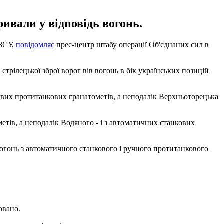
ивали у відповідь вогонь.
 ЗСУ,
повідомляє
прес-центр штабу операції Об'єднаних сил в
 стрілецької зброї ворог вів вогонь в бік українських позицій
нкових протитанкових гранатометів, а неподалік Верхньоторецька
тів, а неподалік Водяного - і з автоматичних станкових
вогонь з автоматичного станкового і ручного протитанкового
овано.