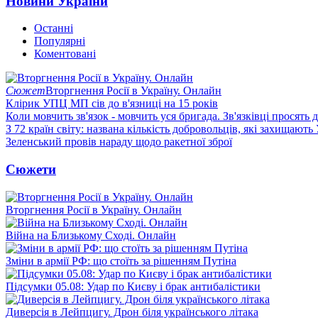
Новини України
Останні
Популярні
Коментовані
Сюжет
Вторгнення Росії в Україну. Онлайн
Клірик УПЦ МП сів до в'язниці на 15 років
Коли мовчить зв'язок - мовчить уся бригада. Зв'язківці просять
З 72 країн світу: названа кількість добровольців, які захищають
Зеленський провів нараду щодо ракетної зброї
Сюжети
Вторгнення Росії в Україну. Онлайн
Війна на Близькому Сході. Онлайн
Зміни в армії РФ: що стоїть за рішенням Путіна
Підсумки 05.08: Удар по Києву і брак антибалістики
Диверсія в Лейпцигу. Дрон біля українського літака