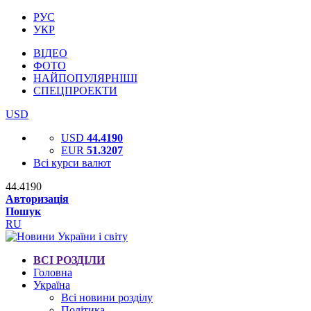
РУС
УКР
ВІДЕО
ФОТО
НАЙПОПУЛЯРНІШІ
СПЕЦПРОЕКТИ
USD
USD
44.4190
EUR
51.3207
Всі курси валют
44.4190
Авторизація
Пошук
RU
ВСІ РОЗДІЛИ
Головна
Україна
Всі новини розділу
Політика