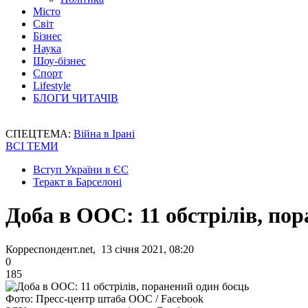
Місто
Світ
Бізнес
Наука
Шоу-бізнес
Спорт
Lifestyle
БЛОГИ ЧИТАЧІВ
СПЕЦТЕМА:
Війна в Ірані
ВСІ ТЕМИ
Вступ України в ЄС
Теракт в Барселоні
Доба в ООС: 11 обстрілів, по
Корреспондент.net, 13 січня 2021, 08:20
0
185
Фото: Пресс-центр штаба ООС / Facebook