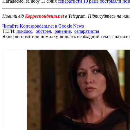
Нагадаємо, за добу 11 січня
сепаратисти 10 разів обстріляли поз
Новини від
Корреспондент.net
в Telegram. Підписуйтесь на на
Читайте Korrespondent.net в Google News
ТЕГИ:
донбасс
,
обстрел
,
ранение
,
сепаратисты
Якщо ви помітили помилку, виділіть необхідний текст і натисніт