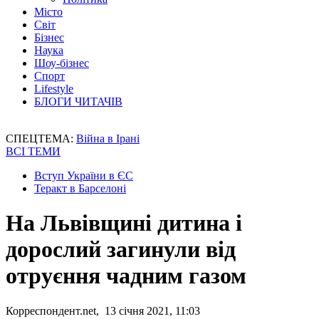
Місто
Світ
Бізнес
Наука
Шоу-бізнес
Спорт
Lifestyle
БЛОГИ ЧИТАЧІВ
СПЕЦТЕМА:
Війна в Ірані
ВСІ ТЕМИ
Вступ України в ЄС
Теракт в Барселоні
На Львівщині дитина і
дорослий загинули від
отруєння чадним газом
Корреспондент.net, 13 січня 2021, 11:03