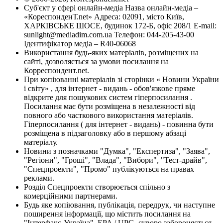
Суб'єкт у сфері онлайн-медіа Назва онлайн-медіа –
«КореспонденТ.net» Адреса: 02091, місто Київ,
ХАРКІВСЬКЕ ШОСЕ, будинок 172-Б, офіс 208/1 E-mail:
sunlight@mediadim.com.ua
Телефон: 044-205-43-00
Ідентифікатор медіа – R40-06068
Використання будь-яких матеріалів, розміщених на
сайті, дозволяється за умови посилання на
Корреспондент.net.
При копіюванні матеріалів зі сторінки « Новини України
і світу» , для інтернет - видань - обов'язкове пряме
відкрите для пошукових систем гіперпосилання .
Посилання має бути розміщена в незалежності від
повного або часткового використання матеріалів.
Гіперпосилання ( для інтернет - видань) - повинна бути
розміщена в підзаголовку або в першому абзаці
матеріалу.
Новини з позначками "Думка", "Експертиза", "Заява",
"Регіони", "Гроші", "Влада", "Вибори", "Тест-драйв",
"Спецпроекти", "Промо" публікуються на правах
реклами.
Розділ Спецпроекти створюється спільно з
комерційними партнерами.
Будь яке копіювання, публікація, передрук, чи наступне
поширення інформації, що містить посилання на
"Інтерфакс-Україна", EPA / UPG, суворо забороняється.