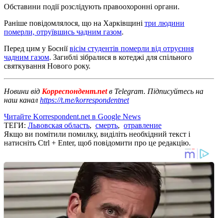
Обставини події розслідують правоохоронні органи.
Раніше повідомлялося, що на Харківщині
три людини
померли, отруївшись чадним газом
.
Перед цим у Боснії
вісім студентів померли від отруєння
чадним газом
. Загиблі зібралися в котеджі для спільного
святкування Нового року.
Новини від
Корреспондент.net
в Telegram. Підписуйтесь на
наш канал
https://t.me/korrespondentnet
Читайте Korrespondent.net в Google News
ТЕГИ:
Львовская область
,
смерть
,
отравление
Якщо ви помітили помилку, виділіть необхідний текст і
натисніть Ctrl + Enter, щоб повідомити про це редакцію.