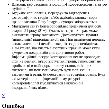
Власник веб-сторінки в розділі Я-Корреспондент є автор
публікації.
Будь-яке копіювання, передрук та відтворення
фотографічних творів та/або аудіовізуальних творів
правовласника Getty Images - суворо забороняється.
Матеріали сайту korrespondent.net призначені для осіб
старше 21 року (21+). Участь в азартних іграх може
викликати ігрову залежність. Дотримуйтесь правил
(принципів) відповідальної гри. При виявленні перших
ознак залежності негайно зверніться до спеціаліста.
Пам'ятайте, що участь в азартних іграх не може бути
джерелом доходів або альтернативою роботі.
Інформаційний ресурс korrespondent.net не проводить
ігри на реальні та/або віртуальні гроші, також сайт не
приймає ні в якій формі оплату ставок та інших
платежів, які пов’язані/можуть бути пов’язані з
азартними іграми, букмекерами чи тоталізаторами. Будь-
які матеріали на інформаційному ресурсі
korrespondent.net публікуються виключно в
інформаційних цілях.
X
Ошибка