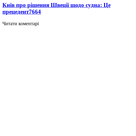
Київ про рішення Швеції щодо судна: Це
прецедент
7664
Читати коментарі