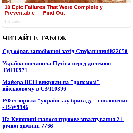
ЧИТАЙТЕ ТАКОЖ
Суд обрав запобіжний захід Стефанішиній
22058
Україна поставила Путіна перед дилемою -
ЗМІ
10571
Майора ВСП викрили на "допомозі"
військовому в СЗЧ
10396
РФ створила "українську бригаду" з полонених
- ISW
9946
На Київщині сталося групове зґвалтування 21-
річної дівчини
7766