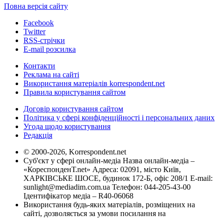
Повна версія сайту
Facebook
Twitter
RSS-стрічки
E-mail розсилка
Контакти
Реклама на сайті
Використання матеріалів korrespondent.net
Правила користування сайтом
Договір користування сайтом
Політика у сфері конфіденційності і персональних даних
Угода щодо користування
Редакція
© 2000-2026, Korrespondent.net
Суб'єкт у сфері онлайн-медіа Назва онлайн-медіа –
«КореспонденТ.net» Адреса: 02091, місто Київ,
ХАРКІВСЬКЕ ШОСЕ, будинок 172-Б, офіс 208/1 E-mail:
sunlight@mediadim.com.ua
Телефон: 044-205-43-00
Ідентифікатор медіа – R40-06068
Використання будь-яких матеріалів, розміщених на
сайті, дозволяється за умови посилання на