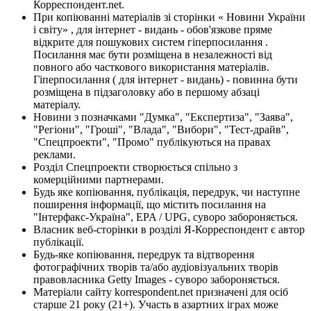
Корреспондент.net.
При копіюванні матеріалів зі сторінки « Новини України
і світу» , для інтернет - видань - обов'язкове пряме
відкрите для пошукових систем гіперпосилання .
Посилання має бути розміщена в незалежності від
повного або часткового використання матеріалів.
Гіперпосилання ( для інтернет - видань) - повинна бути
розміщена в підзаголовку або в першому абзаці
матеріалу.
Новини з позначками "Думка", "Експертиза", "Заява",
"Регіони", "Гроші", "Влада", "Вибори", "Тест-драйв",
"Спецпроекти", "Промо" публікуються на правах
реклами.
Розділ Спецпроекти створюється спільно з
комерційними партнерами.
Будь яке копіювання, публікація, передрук, чи наступне
поширення інформації, що містить посилання на
"Інтерфакс-Україна", EPA / UPG, суворо забороняється.
Власник веб-сторінки в розділі Я-Корреспондент є автор
публікації.
Будь-яке копіювання, передрук та відтворення
фотографічних творів та/або аудіовізуальних творів
правовласника Getty Images - суворо забороняється.
Матеріали сайту korrespondent.net призначені для осіб
старше 21 року (21+). Участь в азартних іграх може