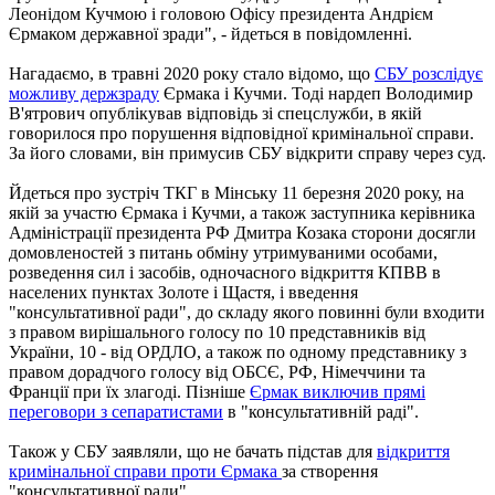
Леонідом Кучмою і головою Офісу президента Андрієм
Єрмаком державної зради", - йдеться в повідомленні.
Нагадаємо, в травні 2020 року стало відомо, що
СБУ розслідує
можливу держзраду
Єрмака і Кучми. Тоді нардеп Володимир
В'ятрович опублікував відповідь зі спецслужби, в якій
говорилося про порушення відповідної кримінальної справи.
За його словами, він примусив СБУ відкрити справу через суд.
Йдеться про зустріч ТКГ в Мінську 11 березня 2020 року, на
якій за участю Єрмака і Кучми, а також заступника керівника
Адміністрації президента РФ Дмитра Козака сторони досягли
домовленостей з питань обміну утримуваними особами,
розведення сил і засобів, одночасного відкриття КПВВ в
населених пунктах Золоте і Щастя, і введення
"консультативної ради", до складу якого повинні були входити
з правом вирішального голосу по 10 представників від
України, 10 - від ОРДЛО, а також по одному представнику з
правом дорадчого голосу від ОБСЄ, РФ, Німеччини та
Франції при їх злагоді. Пізніше
Єрмак виключив прямі
переговори з сепаратистами
в "консультативній раді".
Також у СБУ заявляли, що не бачать підстав для
відкриття
кримінальної справи проти Єрмака
за створення
"консультативної ради".