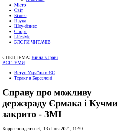
Місто
Світ
Бізнес
Наука
Шоу-бізнес
Спорт
Lifestyle
БЛОГИ ЧИТАЧІВ
СПЕЦТЕМА:
Війна в Ірані
ВСІ ТЕМИ
Вступ України в ЄС
Теракт в Барселоні
Справу про можливу
держзраду Єрмака і Кучми
закрито - ЗМІ
Корреспондент.net, 13 січня 2021, 11:59