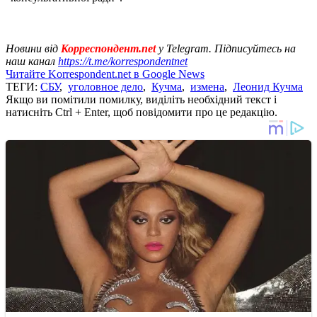
Новини від
Корреспондент.net
у Telegram. Підписуйтесь на
наш канал
https://t.me/korrespondentnet
Читайте Korrespondent.net в Google News
ТЕГИ:
СБУ
,
уголовное дело
,
Кучма
,
измена
,
Леонид Кучма
Якщо ви помітили помилку, виділіть необхідний текст і
натисніть Ctrl + Enter, щоб повідомити про це редакцію.