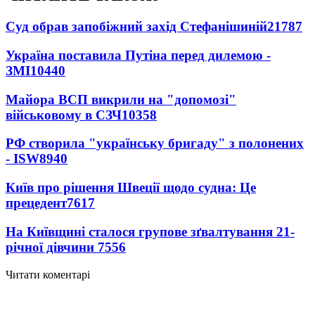
Суд обрав запобіжний захід Стефанішиній
21787
Україна поставила Путіна перед дилемою -
ЗМІ
10440
Майора ВСП викрили на "допомозі"
військовому в СЗЧ
10358
РФ створила "українську бригаду" з полонених
- ISW
8940
Київ про рішення Швеції щодо судна: Це
прецедент
7617
На Київщині сталося групове зґвалтування 21-
річної дівчини
7556
Читати коментарі