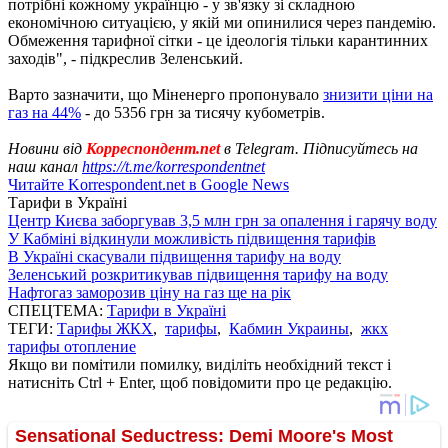
потрібні кожному українцю - у зв'язку зі складною
економічною ситуацією, у якій ми опинилися через пандемію.
Обмеження тарифної сітки - це ідеологія тільки карантинних
заходів", - підкреслив Зеленський.
Варто зазначити, що Міненерго пропонувало
знизити ціни на
газ на 44%
- до 5356 грн за тисячу кубометрів.
Новини від
Корреспондент.net
в Telegram. Підписуйтесь на
наш канал
https://t.me/korrespondentnet
Читайте Korrespondent.net в Google News
Тарифи в Україні
Центр Києва заборгував 3,5 млн грн за опалення і гарячу воду
У Кабміні відкинули можливість підвищення тарифів
В Україні скасували підвищення тарифу на воду
Зеленський розкритикував підвищення тарифу на воду
Нафтогаз заморозив ціну на газ ще на рік
СПЕЦТЕМА:
Тарифи в Україні
ТЕГИ:
Тарифы ЖКХ
,
тарифы
,
Кабмин Украины
,
жкх
тарифы отопление
Якщо ви помітили помилку, виділіть необхідний текст і
натисніть Ctrl + Enter, щоб повідомити про це редакцію.