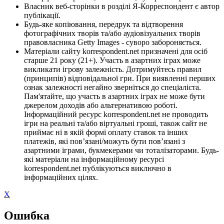
Власник веб-сторінки в розділі Я-Корреспондент є автор
публікації.
Будь-яке копіювання, передрук та відтворення
фотографічних творів та/або аудіовізуальних творів
правовласника Getty Images - суворо забороняється.
Матеріали сайту korrespondent.net призначені для осіб
старше 21 року (21+). Участь в азартних іграх може
викликати ігрову залежність. Дотримуйтесь правил
(принципів) відповідальної гри. При виявленні перших
ознак залежності негайно зверніться до спеціаліста.
Пам'ятайте, що участь в азартних іграх не може бути
джерелом доходів або альтернативою роботі.
Інформаційний ресурс korrespondent.net не проводить
ігри на реальні та/або віртуальні гроші, також сайт не
приймає ні в якій формі оплату ставок та інших
платежів, які пов’язані/можуть бути пов’язані з
азартними іграми, букмекерами чи тоталізаторами. Будь-
які матеріали на інформаційному ресурсі
korrespondent.net публікуються виключно в
інформаційних цілях.
X
Ошибка