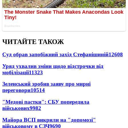
ЧИТАЙТЕ ТАКОЖ
Суд обрав запобіжний захід Стефанішиній
12608
Уряд ухвалив зміни щодо відстрочки від
мобілізації
11323
Зеленський зробив заяву про мирні
переговори
10514
"Медові пастки": СБУ попередила
військових
9982
Майора ВСП викрили на "допомозі"
військовому в СЗЧ
9690