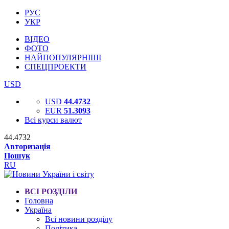
РУС
УКР
ВІДЕО
ФОТО
НАЙПОПУЛЯРНІШІ
СПЕЦПРОЕКТИ
USD
USD
44.4732
EUR
51.3093
Всі курси валют
44.4732
Авторизація
Пошук
RU
ВСІ РОЗДІЛИ
Головна
Україна
Всі новини розділу
Політика