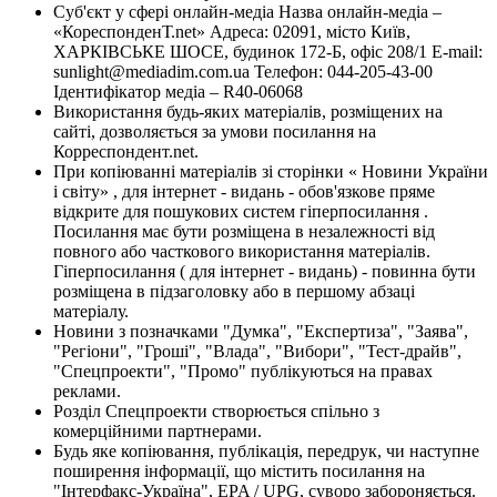
Суб'єкт у сфері онлайн-медіа Назва онлайн-медіа –
«КореспонденТ.net» Адреса: 02091, місто Київ,
ХАРКІВСЬКЕ ШОСЕ, будинок 172-Б, офіс 208/1 E-mail:
sunlight@mediadim.com.ua
Телефон: 044-205-43-00
Ідентифікатор медіа – R40-06068
Використання будь-яких матеріалів, розміщених на
сайті, дозволяється за умови посилання на
Корреспондент.net.
При копіюванні матеріалів зі сторінки « Новини України
і світу» , для інтернет - видань - обов'язкове пряме
відкрите для пошукових систем гіперпосилання .
Посилання має бути розміщена в незалежності від
повного або часткового використання матеріалів.
Гіперпосилання ( для інтернет - видань) - повинна бути
розміщена в підзаголовку або в першому абзаці
матеріалу.
Новини з позначками "Думка", "Експертиза", "Заява",
"Регіони", "Гроші", "Влада", "Вибори", "Тест-драйв",
"Спецпроекти", "Промо" публікуються на правах
реклами.
Розділ Спецпроекти створюється спільно з
комерційними партнерами.
Будь яке копіювання, публікація, передрук, чи наступне
поширення інформації, що містить посилання на
"Інтерфакс-Україна", EPA / UPG, суворо забороняється.