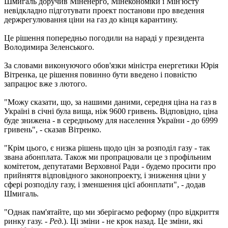
Шмигаль доручив Міненерго, Мінекономіки і Мін'юсту
невідкладно підготувати проект постанови про введення
держрегулювання ціни на газ до кінця карантину.
Це рішення попередньо погодили на нараді у президента
Володимира Зеленського.
За словами виконуючого обов'язки міністра енергетики Юрія
Вітренка, це рішення повинно бути введено і повністю
запрацює вже з лютого.
"Можу сказати, що, за нашими даними, середня ціна на газ в
Україні в січні була вища, ніж 9600 гривень. Відповідно, ціна
буде знижена - в середньому для населення України - до 6999
гривень", - сказав Вітренко.
"Крім цього, є низка рішень щодо цін за розподіл газу - так
звана абонплата. Також ми пропрацювали це з профільним
комітетом, депутатами Верховної Ради - будемо просити про
прийняття відповідного законопроекту, і зниження ціни у
сфері розподілу газу, і зменшення цієї абонплати", - додав
Шмигаль.
"Однак пам'ятайте, що ми зберігаємо реформу (про відкриття
ринку газу. -
Ред.
). Ці зміни - не крок назад. Це зміни, які