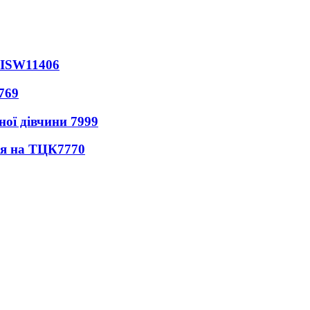
 ISW
11406
769
ної дівчини
7999
ся на ТЦК
7770