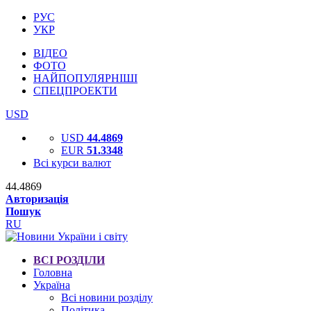
РУС
УКР
ВІДЕО
ФОТО
НАЙПОПУЛЯРНІШІ
СПЕЦПРОЕКТИ
USD
USD
44.4869
EUR
51.3348
Всі курси валют
44.4869
Авторизація
Пошук
RU
ВСІ РОЗДІЛИ
Головна
Україна
Всі новини розділу
Політика