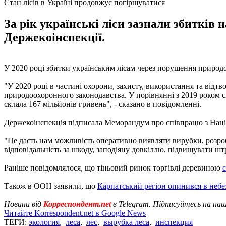
Стан лісів в Україні продовжує погіршуватися
За рік українські ліси зазнали збитків
Держекоінспекції.
У 2020 році збитки українським лісам через порушення природ
"У 2020 році в частині охорони, захисту, використання та відт
природоохоронного законодавства. У порівнянні з 2019 роком с
склала 167 мільйонів гривень", - сказано в повідомленні.
Держекоінспекція підписала Меморандум про співпрацю з Націо
"Це дасть нам можливість оперативно виявляти вирубки, розроб
відповідальність за шкоду, заподіяну довкіллю, підвищувати штр
Раніше повідомлялося, що тіньовий ринок торгівлі деревиною
Також в ООН заявили, що
Карпатський регіон опинився в небе
Новини від
Корреспондент.net
в Telegram. Підписуйтесь на на
Читайте Korrespondent.net в Google News
ТЕГИ:
экология
,
леса
,
лес
,
вырубка леса
,
инспекция