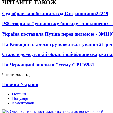
ЧИТАЙТЕ ТАКОЖ
Суд обрав запобіжний захід Стефанішиній
22249
РФ створила "українську бригаду" з полонених -
Україна поставила Путіна перед дилемою - ЗМІ
10
На Київщині сталося групове зґвалтування 21-річ
Стало відомо, в якій області найбільше скаржать
На Черкащині викрили "схему СЗЧ"
6981
Читати коментарі
Новини України
Останні
Популярні
Коментовані