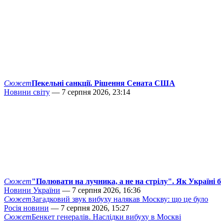
Сюжет
Пекельні санкції. Рішення Сената США
Новини світу
— 7 серпня 2026, 23:14
Сюжет
"Полювати на лучника, а не на стрілу". Як Україні 
Новини України
— 7 серпня 2026, 16:36
Сюжет
Загадковий звук вибуху налякав Москву: що це було
Росія новини
— 7 серпня 2026, 15:27
Сюжет
Бенкет генералів. Наслідки вибуху в Москві