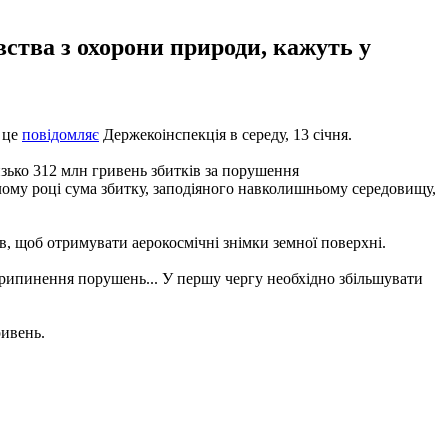
вства з охорони природи, кажуть у
 це
повідомляє
Держекоінспекція в середу, 13 січня.
лизько 312 млн гривень збитків за порушення
лому році сума збитку, заподіяного навколишньому середовищу,
, щоб отримувати аерокосмічні знімки земної поверхні.
 припинення порушень... У першу чергу необхідно збільшувати
ривень.