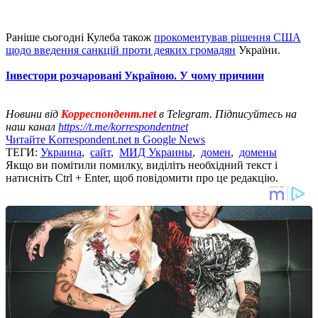
Раніше сьогодні Кулеба також
прокоментував рішення США
щодо введення санкцій проти деяких громадян
України.
Інвестори розчаровані Україною. У чому причини
Новини від
Корреспондент.net
в Telegram. Підписуйтесь на
наш канал
https://t.me/korrespondentnet
Читайте Korrespondent.net в Google News
ТЕГИ:
Украина
,
сайт
,
МИД Украины
,
домен
,
домены
Якщо ви помітили помилку, виділіть необхідний текст і
натисніть Ctrl + Enter, щоб повідомити про це редакцію.