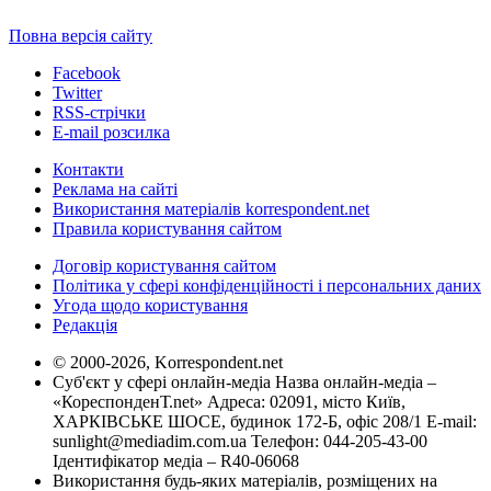
Повна версія сайту
Facebook
Twitter
RSS-стрічки
E-mail розсилка
Контакти
Реклама на сайті
Використання матеріалів korrespondent.net
Правила користування сайтом
Договір користування сайтом
Політика у сфері конфіденційності і персональних даних
Угода щодо користування
Редакція
© 2000-2026, Korrespondent.net
Суб'єкт у сфері онлайн-медіа Назва онлайн-медіа –
«КореспонденТ.net» Адреса: 02091, місто Київ,
ХАРКІВСЬКЕ ШОСЕ, будинок 172-Б, офіс 208/1 E-mail:
sunlight@mediadim.com.ua
Телефон: 044-205-43-00
Ідентифікатор медіа – R40-06068
Використання будь-яких матеріалів, розміщених на