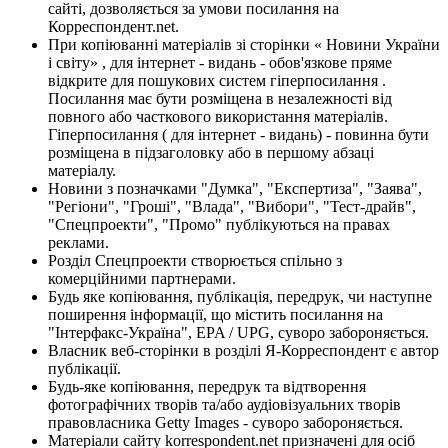
сайті, дозволяється за умови посилання на
Корреспондент.net.
При копіюванні матеріалів зі сторінки « Новини України
і світу» , для інтернет - видань - обов'язкове пряме
відкрите для пошукових систем гіперпосилання .
Посилання має бути розміщена в незалежності від
повного або часткового використання матеріалів.
Гіперпосилання ( для інтернет - видань) - повинна бути
розміщена в підзаголовку або в першому абзаці
матеріалу.
Новини з позначками "Думка", "Експертиза", "Заява",
"Регіони", "Гроші", "Влада", "Вибори", "Тест-драйв",
"Спецпроекти", "Промо" публікуються на правах
реклами.
Розділ Спецпроекти створюється спільно з
комерційними партнерами.
Будь яке копіювання, публікація, передрук, чи наступне
поширення інформації, що містить посилання на
"Інтерфакс-Україна", EPA / UPG, суворо забороняється.
Власник веб-сторінки в розділі Я-Корреспондент є автор
публікації.
Будь-яке копіювання, передрук та відтворення
фотографічних творів та/або аудіовізуальних творів
правовласника Getty Images - суворо забороняється.
Матеріали сайту korrespondent.net призначені для осіб