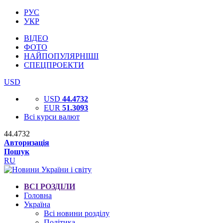
РУС
УКР
ВІДЕО
ФОТО
НАЙПОПУЛЯРНІШІ
СПЕЦПРОЕКТИ
USD
USD
44.4732
EUR
51.3093
Всі курси валют
44.4732
Авторизація
Пошук
RU
ВСІ РОЗДІЛИ
Головна
Україна
Всі новини розділу
Політика