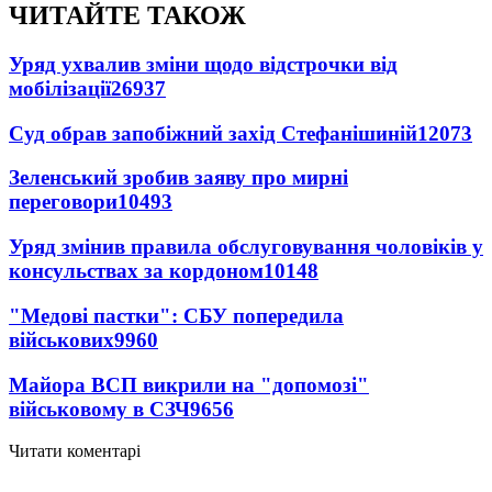
ЧИТАЙТЕ ТАКОЖ
Уряд ухвалив зміни щодо відстрочки від
мобілізації
26937
Суд обрав запобіжний захід Стефанішиній
12073
Зеленський зробив заяву про мирні
переговори
10493
Уряд змінив правила обслуговування чоловіків у
консульствах за кордоном
10148
"Медові пастки": СБУ попередила
військових
9960
Майора ВСП викрили на "допомозі"
військовому в СЗЧ
9656
Читати коментарі