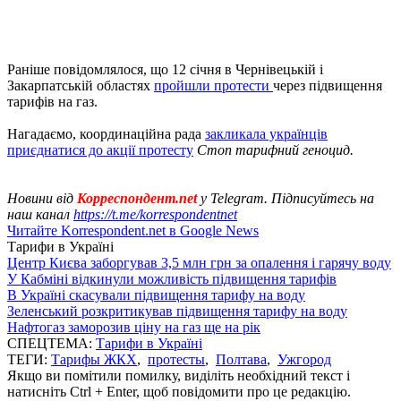
Раніше повідомлялося, що 12 січня в Чернівецькій і
Закарпатській областях
пройшли протести
через підвищення
тарифів на газ.
Нагадаємо, координаційна рада
закликала українців
приєднатися до акції протесту
Стоп тарифний геноцид.
Новини від
Корреспондент.net
у Telegram. Підписуйтесь на
наш канал
https://t.me/korrespondentnet
Читайте Korrespondent.net в Google News
Тарифи в Україні
Центр Києва заборгував 3,5 млн грн за опалення і гарячу воду
У Кабміні відкинули можливість підвищення тарифів
В Україні скасували підвищення тарифу на воду
Зеленський розкритикував підвищення тарифу на воду
Нафтогаз заморозив ціну на газ ще на рік
СПЕЦТЕМА:
Тарифи в Україні
ТЕГИ:
Тарифы ЖКХ
,
протесты
,
Полтава
,
Ужгород
Якщо ви помітили помилку, виділіть необхідний текст і
натисніть Ctrl + Enter, щоб повідомити про це редакцію.