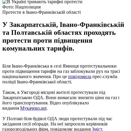
Фото: Нацполиция
Протести в Івано-Франківській області
У Закарпатській, Івано-Франківській
та Полтавській областях проходять
протести проти підвищення
комунальних тарифів.
Біля Івано-Франківська в селі Ямниця протестувальники
проти підвищення тарифів на газ заблокували рух на трасі
національного значення. Про це
повідомила
прес-служба
поліції Івано-Франківської області.
Також, в Ужгороді місцеві жителі протестували під
Закарпатською ОДА. Вони вимагали знизити ціни на газ і
його транспортування. Відео опублікувало
видання
Мукачево.net
.
У Полтаві біля будівлі ОДА люди протестували під час
засідання сесії облради. На неї запросили керівників
газорозподільних фірм, повідомляє видання
Зміст
.