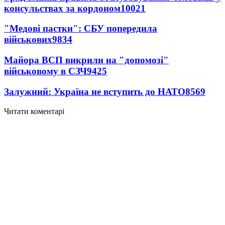
консульствах за кордоном
10021
"Медові пастки": СБУ попередила
військових
9834
Майора ВСП викрили на "допомозі"
військовому в СЗЧ
9425
Залужний: Україна не вступить до НАТО
8569
Читати коментарі