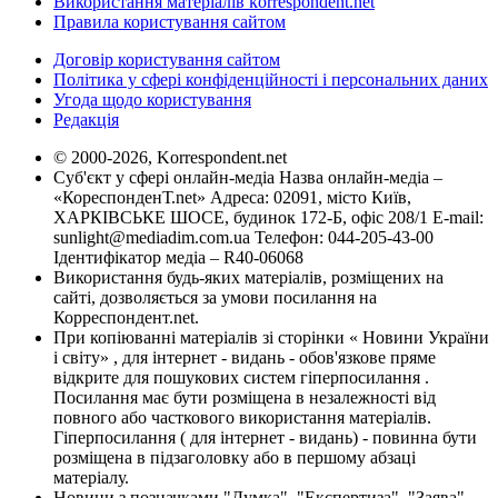
Використання матеріалів korrespondent.net
Правила користування сайтом
Договір користування сайтом
Політика у сфері конфіденційності і персональних даних
Угода щодо користування
Редакція
© 2000-2026, Korrespondent.net
Суб'єкт у сфері онлайн-медіа Назва онлайн-медіа –
«КореспонденТ.net» Адреса: 02091, місто Київ,
ХАРКІВСЬКЕ ШОСЕ, будинок 172-Б, офіс 208/1 E-mail:
sunlight@mediadim.com.ua
Телефон: 044-205-43-00
Ідентифікатор медіа – R40-06068
Використання будь-яких матеріалів, розміщених на
сайті, дозволяється за умови посилання на
Корреспондент.net.
При копіюванні матеріалів зі сторінки « Новини України
і світу» , для інтернет - видань - обов'язкове пряме
відкрите для пошукових систем гіперпосилання .
Посилання має бути розміщена в незалежності від
повного або часткового використання матеріалів.
Гіперпосилання ( для інтернет - видань) - повинна бути
розміщена в підзаголовку або в першому абзаці
матеріалу.
Новини з позначками "Думка", "Експертиза", "Заява",