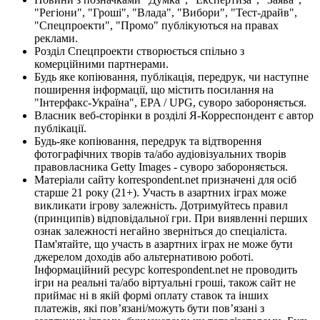
"Регіони", "Гроші", "Влада", "Вибори", "Тест-драйв",
"Спецпроекти", "Промо" публікуються на правах
реклами.
Розділ Спецпроекти створюється спільно з
комерційними партнерами.
Будь яке копіювання, публікація, передрук, чи наступне
поширення інформації, що містить посилання на
"Інтерфакс-Україна", EPA / UPG, суворо забороняється.
Власник веб-сторінки в розділі Я-Корреспондент є автор
публікації.
Будь-яке копіювання, передрук та відтворення
фотографічних творів та/або аудіовізуальних творів
правовласника Getty Images - суворо забороняється.
Матеріали сайту korrespondent.net призначені для осіб
старше 21 року (21+). Участь в азартних іграх може
викликати ігрову залежність. Дотримуйтесь правил
(принципів) відповідальної гри. При виявленні перших
ознак залежності негайно зверніться до спеціаліста.
Пам'ятайте, що участь в азартних іграх не може бути
джерелом доходів або альтернативою роботі.
Інформаційний ресурс korrespondent.net не проводить
ігри на реальні та/або віртуальні гроші, також сайт не
приймає ні в якій формі оплату ставок та інших
платежів, які пов’язані/можуть бути пов’язані з