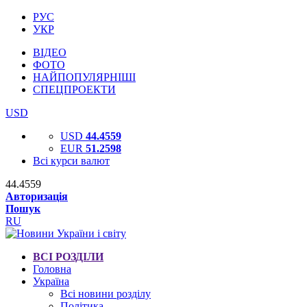
РУС
УКР
ВІДЕО
ФОТО
НАЙПОПУЛЯРНІШІ
СПЕЦПРОЕКТИ
USD
USD
44.4559
EUR
51.2598
Всі курси валют
44.4559
Авторизація
Пошук
RU
ВСІ РОЗДІЛИ
Головна
Україна
Всі новини розділу
Політика