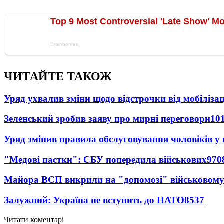
ЧИТАЙТЕ ТАКОЖ
Уряд ухвалив зміни щодо відстрочки від мобілізац
Зеленський зробив заяву про мирні переговори
10
Уряд змінив правила обслуговування чоловіків у
"Медові пастки": СБУ попередила військових
970
Майора ВСП викрили на "допомозі" військовому
Залужний: Україна не вступить до НАТО
8537
Читати коментарі