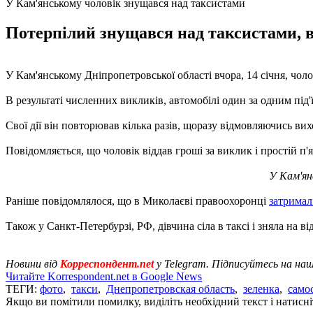
У Кам'янському чоловік знущався над таксистами
Потерпілий знущався над таксистами, ві
У Кам'янському Дніпропетровської області вчора, 14 січня, чо
В результаті численних викликів, автомобілі один за одним під
Свої дії він повторював кілька разів, щоразу відмовляючись вих
Повідомляється, що чоловік віддав гроші за виклик і простій п'
У Кам'ян
Раніше повідомлялося, що в Миколаєві правоохоронці
затримал
Також у Санкт-Петербурзі, РФ, дівчина сіла в таксі і зняла на ві
Новини від
Корреспондент.net
у Telegram. Підписуйтесь на на
Читайте Korrespondent.net в Google News
ТЕГИ:
фото
,
такси
,
Днепропетровская область
,
зеленка
,
само
Якщо ви помітили помилку, виділіть необхідний текст і натисніт