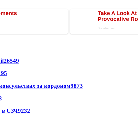
ії
26549
195
 консульствах за кордоном
9873
8
 в СЗЧ
9232