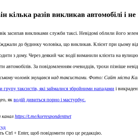
н кілька разів викликав автомобілі і не 
ловік засипав викликами служби таксі. Невідомі облили його зел
'їжджали до будинку чоловіка, що викликав. Клієнт при цьому ві
одити з дому. Через деякий час водії виманили клієнта на вулицю
яти автомобілів. За повідомленням очевидців, трохи пізніше неві
ському чоловік знущався над таксистами. Фото: Сайт міста Кам
и групу таксистів, які займалися збройними нападами
і викраде
део, як
водій дивиться порно і мастурбує.
ш канал
https://t.me/korrespondentnet
суд
ь Ctrl + Enter, щоб повідомити про це редакцію.