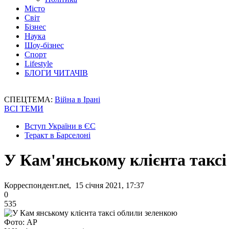
Місто
Світ
Бізнес
Наука
Шоу-бізнес
Спорт
Lifestyle
БЛОГИ ЧИТАЧІВ
СПЕЦТЕМА:
Війна в Ірані
ВСІ ТЕМИ
Вступ України в ЄС
Теракт в Барселоні
У Кам'янському клієнта таксі
Корреспондент.net, 15 січня 2021, 17:37
0
535
Фото: AP