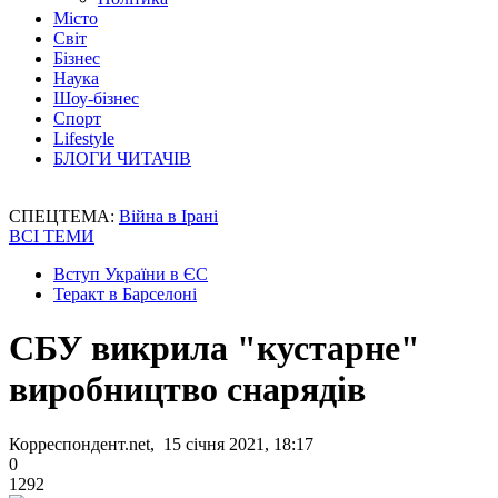
Місто
Світ
Бізнес
Наука
Шоу-бізнес
Спорт
Lifestyle
БЛОГИ ЧИТАЧІВ
СПЕЦТЕМА:
Війна в Ірані
ВСІ ТЕМИ
Вступ України в ЄС
Теракт в Барселоні
СБУ викрила "кустарне"
виробництво снарядів
Корреспондент.net, 15 січня 2021, 18:17
0
1292