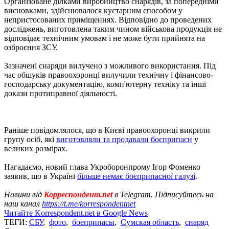
Організоване ділками виробництво снарядів, за попередніми
висновками, здійснювалося кустарним способом у
непристосованих приміщеннях. Відповідно до проведених
досліджень, виготовлена ​​таким чином військова продукція не
відповідає технічним умовам і не може бути прийнята на
озброєння ЗСУ.
Зазначені снаряди вилучено з можливого використання. Під
час обшуків правоохоронці вилучили технічну і фінансово-
господарську документацію, комп'ютерну техніку та інші
докази протиправної діяльності.
Раніше повідомлялося, що в Києві правоохоронці викрили
групу осіб, які
виготовляли та продавали боєприпаси
у
великих розмірах.
Нагадаємо, новий глава Укроборонпрому Ігор Фоменко
заявив, що в Україні
більше немає боєприпасної галузі
.
Новини від
Корреспондент.net
в Telegram. Підписуйтесь на
наш канал
https://t.me/korrespondentnet
Читайте Korrespondent.net в Google News
ТЕГИ:
СБУ
,
фото
,
боеприпасы
,
Сумская область
,
снаряд