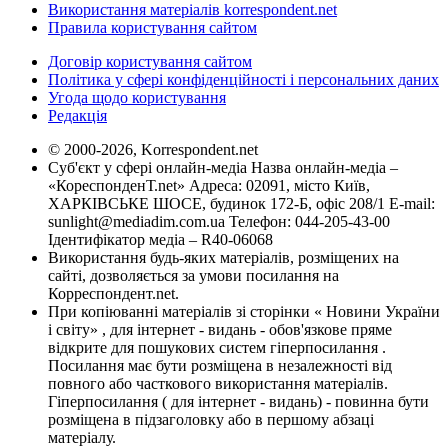
Використання матеріалів korrespondent.net
Правила користування сайтом
Договір користування сайтом
Політика у сфері конфіденційності і персональних даних
Угода щодо користування
Редакція
© 2000-2026, Korrespondent.net
Суб'єкт у сфері онлайн-медіа Назва онлайн-медіа –
«КореспонденТ.net» Адреса: 02091, місто Київ,
ХАРКІВСЬКЕ ШОСЕ, будинок 172-Б, офіс 208/1 E-mail:
sunlight@mediadim.com.ua
Телефон: 044-205-43-00
Ідентифікатор медіа – R40-06068
Використання будь-яких матеріалів, розміщених на
сайті, дозволяється за умови посилання на
Корреспондент.net.
При копіюванні матеріалів зі сторінки « Новини України
і світу» , для інтернет - видань - обов'язкове пряме
відкрите для пошукових систем гіперпосилання .
Посилання має бути розміщена в незалежності від
повного або часткового використання матеріалів.
Гіперпосилання ( для інтернет - видань) - повинна бути
розміщена в підзаголовку або в першому абзаці
матеріалу.