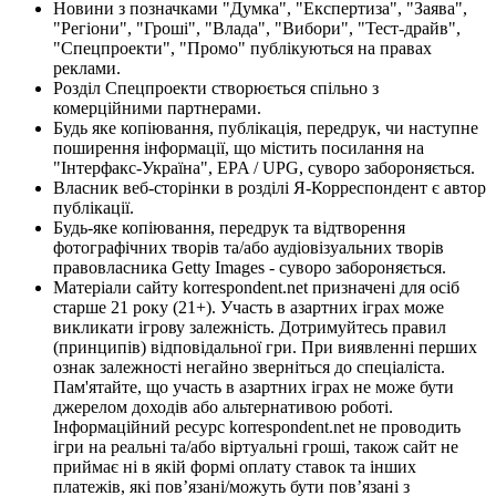
Новини з позначками "Думка", "Експертиза", "Заява",
"Регіони", "Гроші", "Влада", "Вибори", "Тест-драйв",
"Спецпроекти", "Промо" публікуються на правах
реклами.
Розділ Спецпроекти створюється спільно з
комерційними партнерами.
Будь яке копіювання, публікація, передрук, чи наступне
поширення інформації, що містить посилання на
"Інтерфакс-Україна", EPA / UPG, суворо забороняється.
Власник веб-сторінки в розділі Я-Корреспондент є автор
публікації.
Будь-яке копіювання, передрук та відтворення
фотографічних творів та/або аудіовізуальних творів
правовласника Getty Images - суворо забороняється.
Матеріали сайту korrespondent.net призначені для осіб
старше 21 року (21+). Участь в азартних іграх може
викликати ігрову залежність. Дотримуйтесь правил
(принципів) відповідальної гри. При виявленні перших
ознак залежності негайно зверніться до спеціаліста.
Пам'ятайте, що участь в азартних іграх не може бути
джерелом доходів або альтернативою роботі.
Інформаційний ресурс korrespondent.net не проводить
ігри на реальні та/або віртуальні гроші, також сайт не
приймає ні в якій формі оплату ставок та інших
платежів, які пов’язані/можуть бути пов’язані з