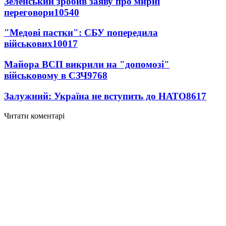
Зеленський зробив заяву про мирні
переговори
10540
"Медові пастки": СБУ попередила
військових
10017
Майора ВСП викрили на "допомозі"
військовому в СЗЧ
9768
Залужний: Україна не вступить до НАТО
8617
Читати коментарі